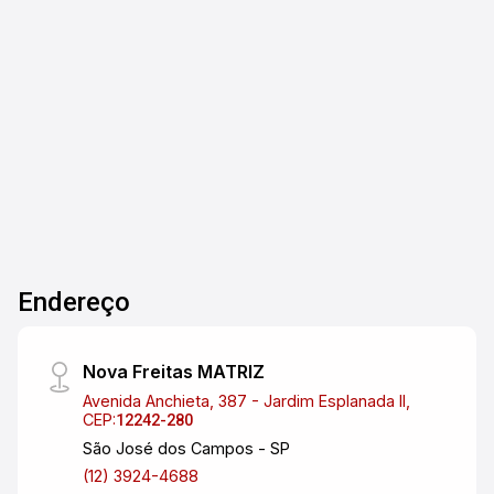
Padrão - Localização: Parque Residencial
Aquarius, São José dos Campos/SP -
Dormitórios: 3 - Garagens: 2 - Área Útil: 89,00 m²
3
3
2
89m²
Este apartamento é uma excelente oportunidade
Dorm.
Banho
Garagens
A. Útil
tanto para locação quanto para venda. Com uma
localização privilegiada, oferece conforto e
praticidade para a sua família. Entre em contato
para mais informações ou para agendar uma
visita!
Endereço
Nova Freitas MATRIZ
Avenida Anchieta, 387 - Jardim Esplanada II,
CEP:
12242-280
São José dos Campos - SP
(12) 3924-4688