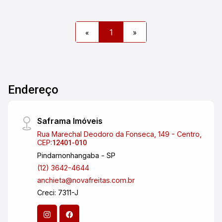
«
1
»
Endereço
Saframa Imóveis
Rua Marechal Deodoro da Fonseca, 149 - Centro,
CEP:
12401-010
Pindamonhangaba - SP
(12) 3642-4644
anchieta@novafreitas.com.br
Creci: 7311-J