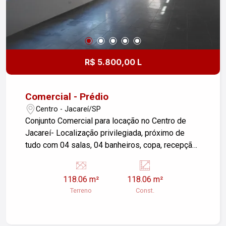
R$ 5.800,00 L
Comercial - Prédio
Centro - Jacareí/SP
Conjunto Comercial para locação no Centro de
Jacareí- Localização privilegiada, próximo de
tudo com 04 salas, 04 banheiros, copa, recepção,
sala de espera. Excelente para sua clinica,
consultório ou laboratório. Venha Conhecer!
118.06 m²
118.06 m²
Terreno
Const.