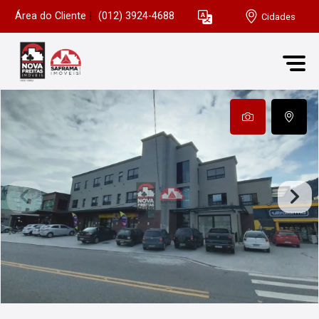
Área do Cliente
|
(012) 3924-4688
Cidades