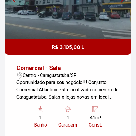
R$ 3.105,00 L
Comercial - Sala
Centro - Caraguatatuba/SP
Oportunidade para seu negócio!!! Conjunto
Comercial Atlântico está localizado no centro de
Caraguatatuba. Salas e lojas novas em local
privilegiado e excelente acabamento. Conjunto 1
distribuído em sala 1 (com 15,24m²) + sala 2
1
1
41m²
(com 22,41m²) + wc (com 3,75m²), totalizando
Banho
Garagem
Const.
41,40m² 1º pavimento, unidade com vista mar.
Prédio com Elevador, escada e monitoramento,