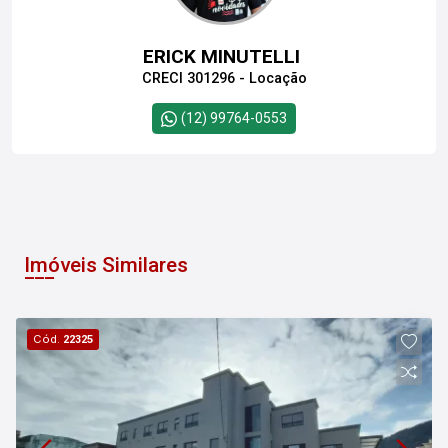
ERICK MINUTELLI
CRECI 301296 - Locação
(12) 99764-0553
Imóveis Similares
Cód.
22325