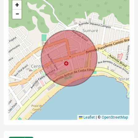
+
−
Leaflet
|
©
OpenStreetMap