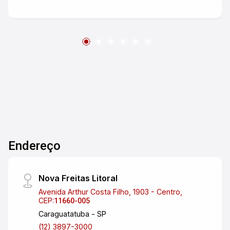
vagas rotativas. Agende agora mesmo sua
visita. *Encargos de Condomínio/ IPTU não
inclusos no valor do aluguel, consultar período.
Garantias: Seguro Fiança
Endereço
Nova Freitas Litoral
Avenida Arthur Costa Filho, 1903 - Centro,
CEP:
11660-005
Caraguatatuba - SP
(12) 3897-3000