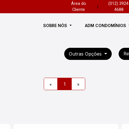
Área do
(012) 3924
|
Cliente
4688
SOBRE NÓS
ADM CONDOMÍNIOS
Outras Opções
Re
«
1
»