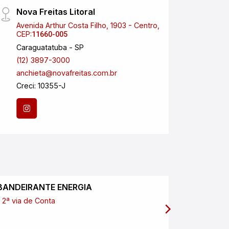
Nova Freitas Litoral
NOVA
Avenida Arthur Costa Filho, 1903 - Centro,
Aveni
CEP:
Satéli
11660-005
Caraguatatuba - SP
São J
(12) 3897-3000
(12) 
anchieta@novafreitas.com.br
Creci
Creci: 10355-J
BANDEIRANTE ENERGIA
SABESP
2ª via de Conta
2ª via de