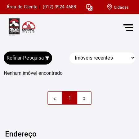
Área do Cliente
|
(012) 3924-4688
Cidades
Refinar Pesquisa
Nenhum imóvel encontrado
«
1
»
Endereço