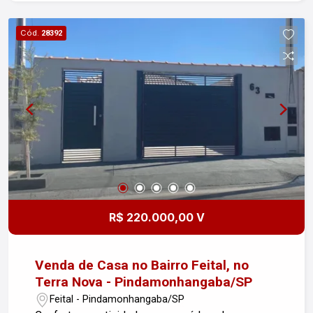
Cozinha prática e bem distribuída - 2 vagas de
garagem cobertas, garantindo segurança e
Cód.
28392
comodidade Localização privilegiada, próxima a
comércios, escolas e áreas de lazer, facilitando o
seu dia a dia. Além disso, o imóvel aceita
financiamento, tornando a sua compra ainda mais
acessível. Não perca essa chance de realizar o
sonho da casa própria! Agende sua visita e venha
conhecer pessoalmente.
R$ 220.000,00 V
Venda de Casa no Bairro Feital, no
Terra Nova - Pindamonhangaba/SP
Feital - Pindamonhangaba/SP