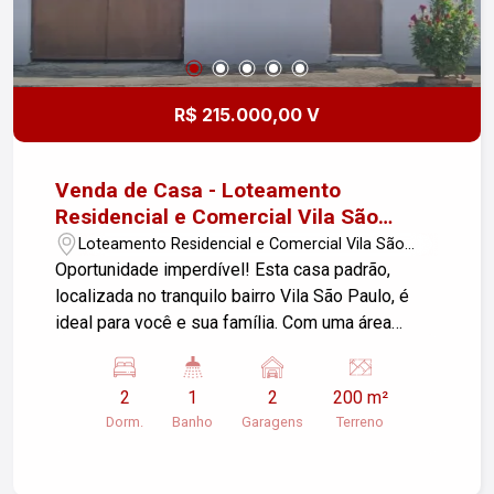
R$ 215.000,00 V
Venda de Casa - Loteamento
Residencial e Comercial Vila São
Paulo, Pindamonhangaba/SP
Loteamento Residencial e Comercial Vila São
Paulo - Pindamonhangaba/SP
Oportunidade imperdível! Esta casa padrão,
localizada no tranquilo bairro Vila São Paulo, é
ideal para você e sua família. Com uma área
construída de 94,55m² em um terreno de
200,00m², oferece conforto e espaço para viver
2
1
2
200 m²
bem. Características do Imóvel: - Sala de estar
Dorm.
Banho
Garagens
Terreno
aconchegante, perfeita para momentos em
família - 2 dormitórios arejados, prontos para
receber sua decoração - 1 banheiro funcional -