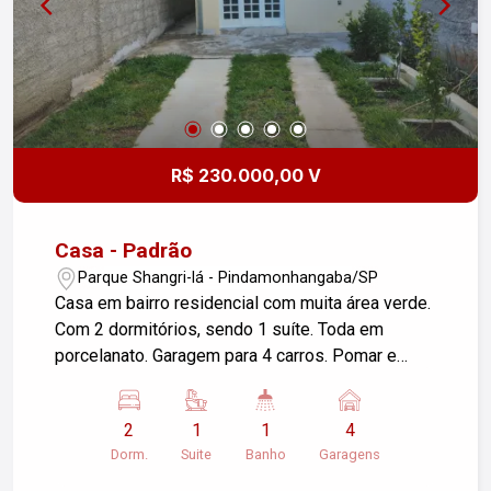
todos os detalhes desta incrível casa. Não perca
essa chance de realizar o sonho da casa própria!
Entre em contato conosco e faça sua proposta.
Estamos ansiosos para te ajudar a encontrar o
imóvel dos seus sonhos.
R$ 230.000,00 V
Casa - Padrão
Parque Shangri-lá - Pindamonhangaba/SP
Casa em bairro residencial com muita área verde.
Com 2 dormitórios, sendo 1 suíte. Toda em
porcelanato. Garagem para 4 carros. Pomar e
amplo quintal.
2
1
1
4
Dorm.
Suite
Banho
Garagens