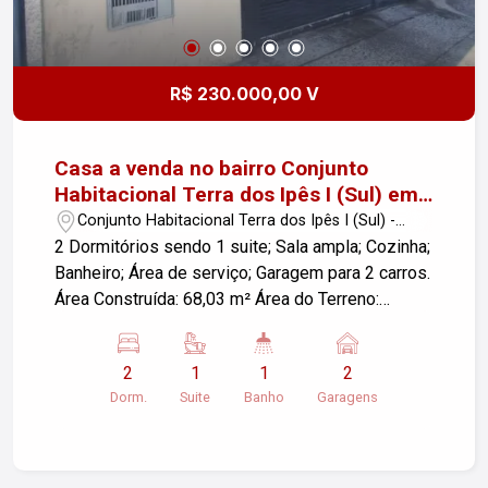
R$ 230.000,00 V
Casa a venda no bairro Conjunto
Habitacional Terra dos Ipês I (Sul) em
Pindamonhangaba!
Conjunto Habitacional Terra dos Ipês I (Sul) -
Pindamonhangaba/SP
2 Dormitórios sendo 1 suite; Sala ampla; Cozinha;
Banheiro; Área de serviço; Garagem para 2 carros.
Área Construída: 68,03 m² Área do Terreno:
132,84 m² Ótima oportunidade para quem busca
um lar confortável em uma localização tranquila.
2
1
1
2
Agende já sua visita e venha conhecer seu novo
Dorm.
Suite
Banho
Garagens
lar!