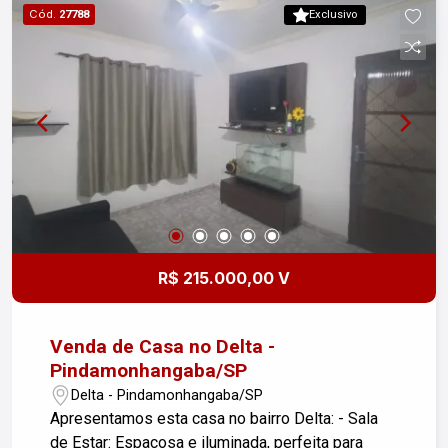
de garagem - Quintal espaçoso para aproveitar
Cód.
27788
Exclusivo
ao ar livre Localização privilegiada em um bairro
tranquilo, próximo a comércios e serviços
essenciais. Não perca a oportunidade de adquirir
este imóvel que combina conforto, praticidade e
qualidade de vida. Agende uma visita e venha
conhecer seu novo lar!
R$ 215.000,00 V
Venda de Casa no Delta -
Pindamonhangaba/SP
Delta - Pindamonhangaba/SP
Apresentamos esta casa no bairro Delta: - Sala
de Estar: Espaçosa e iluminada, perfeita para