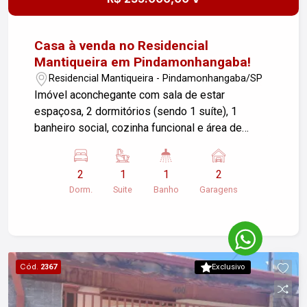
Casa à venda no Residencial
Mantiqueira em Pindamonhangaba!
Residencial Mantiqueira - Pindamonhangaba/SP
Imóvel aconchegante com sala de estar
espaçosa, 2 dormitórios (sendo 1 suíte), 1
banheiro social, cozinha funcional e área de
serviço. Conta com 2 vagas de garagem
cobertas, quintal amplo e espaço com
2
1
1
2
churrasqueira, perfeito para reunir a família e os
Dorm.
Suite
Banho
Garagens
amigos. Toda a casa possui piso porcelanato,
além de ventiladores instalados na sala e na
suíte, proporcionando mais conforto. Venha
conhecer e se encantar com seu novo lar!
Cód.
2367
Exclusivo