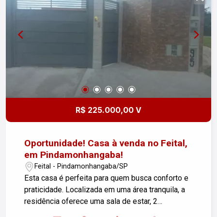
Armários nos Banheiros: Para maior organização
e praticidade. Aceita Financiamento! Não perca a
oportunidade de adquirir seu novo lar com
condições facilitadas. Agende já sua visita e
venha se encantar com este imóvel! Entre em
contato para mais informações e agendamento
de visitas.
R$ 225.000,00 V
Oportunidade! Casa à venda no Feital,
em Pindamonhangaba!
Feital - Pindamonhangaba/SP
Esta casa é perfeita para quem busca conforto e
praticidade. Localizada em uma área tranquila, a
residência oferece uma sala de estar, 2
dormitórios sendo 1 suíte, totalizando 2