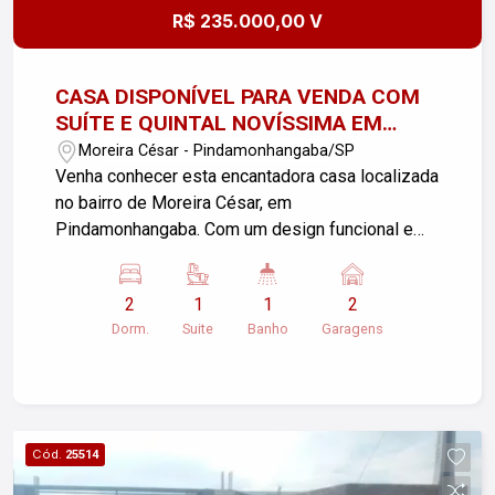
R$ 235.000,00 V
CASA DISPONÍVEL PARA VENDA COM
SUÍTE E QUINTAL NOVÍSSIMA EM
MOREIRA CÉSAR!!
Moreira César - Pindamonhangaba/SP
Venha conhecer esta encantadora casa localizada
no bairro de Moreira César, em
Pindamonhangaba. Com um design funcional e
ambientes bem distribuídos, esta propriedade é
ideal para você e sua família! Sala de Estar:
2
1
1
2
Espaçosa e perfeita para momentos de lazer e
Dorm.
Suite
Banho
Garagens
descanso. 2 Dormitórios: Incluindo 1 suíte para
maior conforto e privacidade. Banheiro Social:
Bem equipado e com armários. Copa e Cozinha
Integrados: Um espaço prático e aconchegante
para suas refeições diárias. Área de Serviço:
Cód.
25514
Conveniente e de fácil acesso. Garagem: 2 vagas
descobertas para estacionar com tranquilidade.