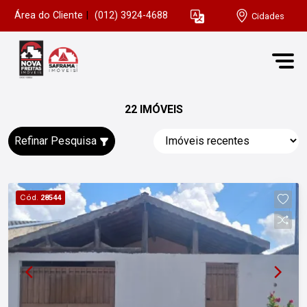
Área do Cliente
|
(012) 3924-4688
Cidades
22 IMÓVEIS
Refinar Pesquisa
Cód.
28544