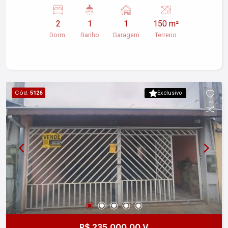
Imóvel perfeito! Entre em contato e agende uma
visita!
2
1
1
150 m²
Dorm.
Banho
Garagem
Terreno
Cód.
5126
Exclusivo
R$ 235.000,00 V