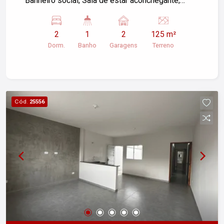
Banheiro social; Sala de estar aconchegante;
Cozinha funcional e área de serviço. Imóvel bem
distribuído, ideal para quem busca conforto e
2
1
2
125 m²
praticidade em um bairro tranquilo e valorizado.
Dorm.
Banho
Garagens
Terreno
Cód.
25556