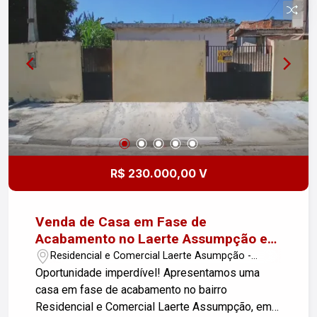
atividades diárias. - 1 Vaga de Garagem Coberta:
Proteção e segurança para seu veículo.
Diferenciais: - Localização tranquila, próxima a
comércios, escolas e transporte público. - Aceita
financiamento, facilitando a realização do seu
sonho da casa própria. Não perca essa
oportunidade! Agende uma visita e venha
conhecer seu novo lar no Jardim Regina.
R$ 230.000,00 V
Venda de Casa em Fase de
Acabamento no Laerte Assumpção em
Pindamonhangaba/SP
Residencial e Comercial Laerte Asumpção -
Pindamonhangaba/SP
Oportunidade imperdível! Apresentamos uma
casa em fase de acabamento no bairro
Residencial e Comercial Laerte Assumpção, em