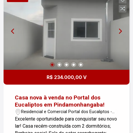
* 2 banheiros * Sala integrada * Cozinha funcional
* Área externa * Espaço para futura área gourmet
* Vaga para veículos * Excelente iluminação e
ventilação Diferenciais: * Casas novas * Região
em constante valorização * Próximo ao centro
comercial de Pindamonhangaba * Fácil acesso
para Taubaté * Bairro consolidado e com alta
ocupação * Próximo a novos empreendimentos e
áreas de expansão * Aceita financiamento Entre
em contato para mais informações e agende uma
visita.
R$ 234.000,00 V
Casa nova à venda no Portal dos
Eucaliptos em Pindamonhangaba!
Residencial e Comercial Portal dos Eucaliptos -
Pindamonhangaba/SP
Excelente oportunidade para conquistar seu novo
lar! Casa recém-construída com 2 dormitórios;