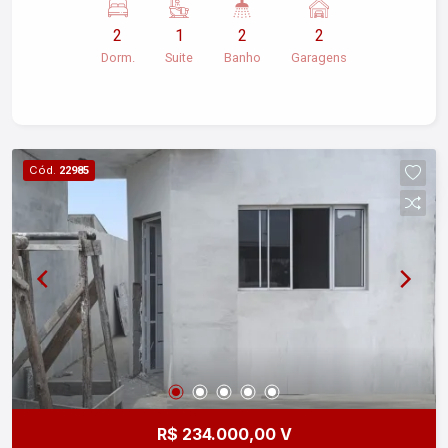
banheiros. A cozinha é espaçosa e bem
2
1
2
2
iluminada, ideal para preparar suas refeições
Dorm.
Suite
Banho
Garagens
favoritas. Na parte externa, você encontra uma
área gourmet perfeita para receber amigos e
familiares, além de um jardim para momentos de
relaxamento. O portão automático e as 2 vagas
de garagem descobertas garantem segurança e
Cód.
22985
comodidade. A localização é estratégica, próxima
a linhas de ônibus, creches e escolas, facilitando
o dia a dia da sua família. Aceitamos permuta por
carro e moto como parte do pagamento, além de
considerar troca por terreno ou apartamento em
Taubaté. Não perca essa chance! Entre em
contato e agende uma visita para conhecer o seu
novo lar. Para mais informações, entre em
contato conosco.
R$ 234.000,00 V