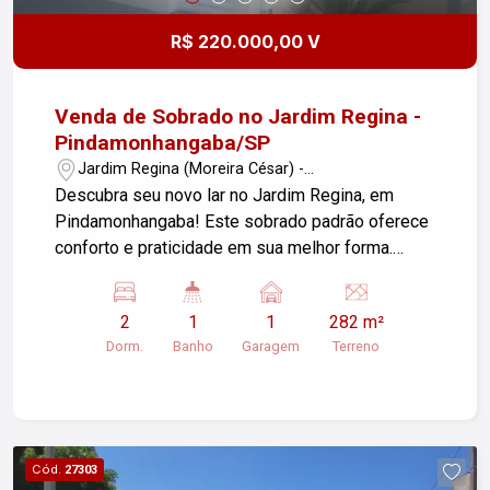
R$ 220.000,00 V
Venda de Sobrado no Jardim Regina -
Pindamonhangaba/SP
Jardim Regina (Moreira César) -
Pindamonhangaba/SP
Descubra seu novo lar no Jardim Regina, em
Pindamonhangaba! Este sobrado padrão oferece
conforto e praticidade em sua melhor forma.
Características do Imóvel: - Área Construída:
70,82 m² - Área do Terreno: 282,00 m² - 2
2
1
1
282 m²
Dormitórios: Perfeitos para acomodar sua família
Dorm.
Banho
Garagem
Terreno
com conforto. - Sala de Estar: Um espaço
aconchegante para relaxar e receber amigos. -
Cozinha: Funcional e arejada, ideal para preparar
suas refeições. - Banheiro: Bem distribuído,
atende a todas as necessidades. - Área de
Cód.
27303
Serviço: Prática e com espaço para suas