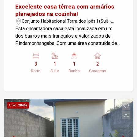
Excelente casa térrea com armários
planejados na cozinha!
Conjunto Habitacional Terra dos Ipês I (Sul) -
Pindamonhangaba/SP
Esta encantadora casa está localizada em um
dos bairros mais tranquilos e valorizados de
Pindamonhangaba. Com uma área construída de
80,85m2, ela conta com 3 dormitórios espaçosos
(sendo 1 suíte), perfeitos para acomodar sua
3
1
1
2
família com conforto e privacidade. Além disso, a
Dorm.
Suite
Banho
Garagens
cozinha possui armários planejados e a casa
possui 2 garagens, proporcionando praticidade e
segurança para seus veículos. A localização
privilegiada no bairro Terra dos Ipês garante fácil
acesso a comércios, escolas e demais serviços
Cód.
20462
essenciais. Aproveite essa oportunidade única
de adquirir seu novo lar em um dos melhores
bairros de Pindamonhangaba. Agende agora
mesmo uma visita e venha conhecer de perto