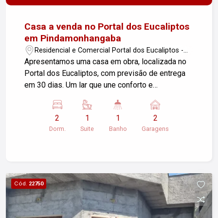
Casa a venda no Portal dos Eucaliptos
em Pindamonhangaba
Residencial e Comercial Portal dos Eucaliptos -
Pindamonhangaba/SP
Apresentamos uma casa em obra, localizada no
Portal dos Eucaliptos, com previsão de entrega
em 30 dias. Um lar que une conforto e
modernidade, ideal para sua família!
Características do Imóvel: Sala de Estar: Ampla,
2
1
1
2
com pé direito de 3,70m, proporcionando um
Dorm.
Suite
Banho
Garagens
ambiente arejado e iluminado. Cozinha: Cozinha
integrada, perfeita para momentos em família.
Dormitórios: 2 dormitórios, sendo 1 suíte,
garantindo conforto e privacidade. Banheiro: 1
banheiro social completo. Área de Serviço:
Cód.
22750
Espaço funcional para suas atividades diárias.
Garagem: 2 vagas de garagem descobertas.
Localização: Situada em um bairro tranquilo, com