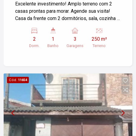
Pindamonhangaba/SP
Excelente investimento! Amplo terreno com 2
casas prontas para morar. Agende sua visita!
Casa da frente com 2 dormitórios, sala, cozinha e
banheiro. Edícula com 1 dormitório, cozinha e
banheiro. Aceita propostas e imóvel rural, chácara
2
1
3
250 m²
como parte de pagamento ou permuta mesmo
Dorm.
Banho
Garagens
Terreno
em outra cidade.
Cód.
11654