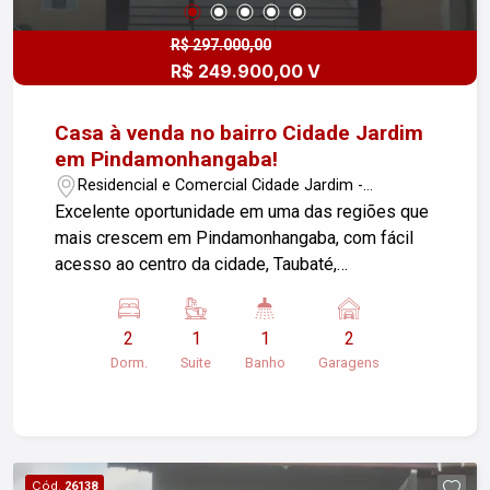
em contato para mais informações e agende uma
visita.
R$ 297.000,00
R$ 249.900,00 V
Casa à venda no bairro Cidade Jardim
em Pindamonhangaba!
Residencial e Comercial Cidade Jardim -
Pindamonhangaba/SP
Excelente oportunidade em uma das regiões que
mais crescem em Pindamonhangaba, com fácil
acesso ao centro da cidade, Taubaté,
supermercados, serviços e áreas de grande
expansão urbana. Imóveis localizados em rua
2
1
1
2
tranquila e residencial, com pouco movimento de
Dorm.
Suite
Banho
Garagens
veículos, oferecendo mais privacidade, conforto
e segurança para a família. Casas novas,
modernas e com excelente aproveitamento de
espaço, ideais para moradia própria ou
investimento. Características: * 2 quartos * Suíte
Cód.
26138