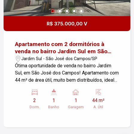
R$ 375.000,00 V
Apartamento com 2 dormitórios à
venda no bairro Jardim Sul em São
José dos Campos!
Jardim Sul - São José dos Campos/SP
Ótima oportunidade de venda no bairro Jardim
Sul, em São José dos Campos! Apartamento com
44 m² de área útil, muito bem distribuídos, ideal
para quem busca praticidade, conforto e
excelente custo-benefício. O imóvel conta com: 2
2
1
1
44 m²
dormitórios Banheiro Sala aconchegante Cozinha
Dorm.
Banho
Garagem
A. Útil
funcional Área de serviço Varanda 1 vaga de
garagem Elevador O condomínio oferece
estrutura de lazer para toda a família: Piscina
Espaço gourmet Playground Localização