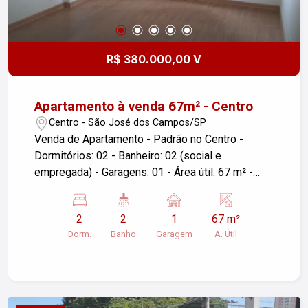
R$ 380.000,00 V
Apartamento à venda 67m² - Centro
Centro - São José dos Campos/SP
Venda de Apartamento - Padrão no Centro -
Dormitórios: 02 - Banheiro: 02 (social e
empregada) - Garagens: 01 - Área útil: 67 m² -
Localização: São José dos Campos/SP Este
apartamento oferece conforto e praticidade, ideal
2
2
1
67 m²
para quem busca viver no coração da cidade.
Dorm.
Banho
Garagem
A. Útil
Com 02 dormitórios, espaço para uma garagem e
uma área útil de 67 m², é perfeito para famílias ou
para quem deseja ter um espaço extra. Aproveite
a oportunidade de morar em uma localização
privilegiada. Para mais informações ou agendar