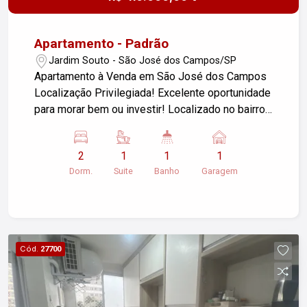
Apartamento - Padrão
Jardim Souto - São José dos Campos/SP
Apartamento à Venda em São José dos Campos
Localização Privilegiada! Excelente oportunidade
para morar bem ou investir! Localizado no bairro
Jardim Souto, em uma região estratégica de São
José dos Campos, com fácil acesso à Rodovia
2
1
1
1
Dutra e próximo a importantes centros como
Dorm.
Suite
Banho
Garagem
Embraer, INPE e CTA. Além disso, está a poucos
minutos do Shopping Center Vale e do centro da
cidade. Características do imóvel: 62m² de área
útil 2 dormitórios (sendo 1 suíte) Sala confortável
Cozinha funcional Banheiro social Área de
Cód.
27700
serviço Móveis planejados já inclusos
Apartamento pronto para morar, com ótimo
aproveitamento de espaço e excelente
localização!