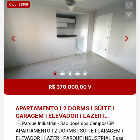
Cód.
28308
R$ 370.000,00 V
APARTAMENTO I 2 DORMS I SÚITE I
GARAGEM I ELEVADOR I LAZER I
PARQUE INDUSTRIAL
Parque Industrial - São José dos Campos/SP
APARTAMENTO I 2 DORMS I SÚITE I GARAGEM I
ELEVADOR I LAZER I PARQUE INDUSTRIAL Essa