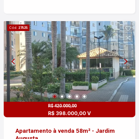
praticidade em uma localização central. Não
perca a chance de conhecer! Acompanham o
imóvel: Cama de casal com seis gavetas
(c/colchão). Bicama de solteiro (c/colchões).
Cód.
27525
Duas mesinhas de cabeceira. 03 Ventiladores de
teto (recém instalados). Espelhos Escrivaninha.
Geladeira, fogão, micro-ondas, sugar (exaustor),
air fryer, torradeira, Condomínio fechado. Portaria
24 hs. Ótima vizinhança! Em frente a Casa do
Idoso. Com todas as atividades (+60) grátis.
Pilates, ginastica, hidromassagem, etc.
R$ 420.000,00
R$ 398.000,00 V
Apartamento à venda 58m² - Jardim
Augusta