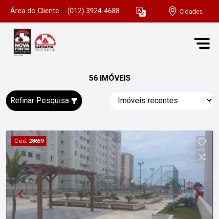
Área do Cliente
|
(012) 3924-4688
Cidades
56 IMÓVEIS
Refinar Pesquisa
Cód.
28659