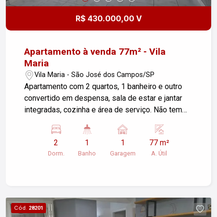
de jogos, mercado compartilhado. Muita
segurança com portaria 24 horas. Excelente para
R$ 430.000,00 V
moradia ou investimento para locação.
Apartamentos com suíte, garagem coberta e
lazer completo são cada vez mais procurados na
Apartamento à venda 77m² - Vila
região. Agende sua visita e descubra por que
Maria
este imóvel pode ser o seu próximo lar.
Vila Maria - São José dos Campos/SP
Apartamento com 2 quartos, 1 banheiro e outro
convertido em despensa, sala de estar e jantar
integradas, cozinha e área de serviço. Não tem
varanda. Reformado. Móveis planejados em
todos os cômodos. Uma vaga de garagem, play e
2
1
1
77 m²
salão de festas. Área 77m². Existem 2 escrituras,
Dorm.
Banho
Garagem
A. Útil
uma do apartamento e outra da garagem. Qdo o
prédio foi construído não tinha garagem. Foi feita
tempos depois por isso outra escritura.
Cód.
28201