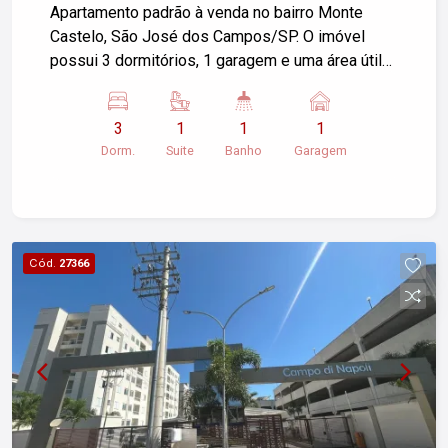
Apartamento padrão à venda no bairro Monte
Castelo, São José dos Campos/SP. O imóvel
possui 3 dormitórios, 1 garagem e uma área útil
de 86,00 m². Se você está interessado, entre em
contato para mais detalhes ou agendar uma
3
1
1
1
visita.
Dorm.
Suite
Banho
Garagem
Cód.
27366