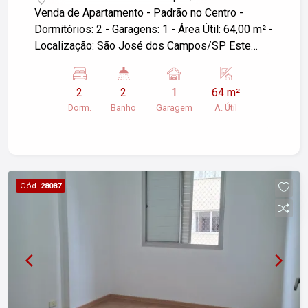
Venda de Apartamento - Padrão no Centro -
Dormitórios: 2 - Garagens: 1 - Área Útil: 64,00 m² -
Localização: São José dos Campos/SP Este
apartamento oferece um espaço confortável em
uma localização central, ideal para quem busca
2
2
1
64 m²
praticidade e acesso fácil a serviços e
Dorm.
Banho
Garagem
A. Útil
comodidades. Se você está interessado ou
deseja mais informações, não hesite em entrar
em contato!
Cód.
28087