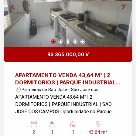
R$ 365.000,00 V
APARTAMENTO VENDA 43,64 M² | 2
DORMITORIOS | PARQUE INDUSTRIAL |
SAO JOSE DOS CAMPOS
Palmeiras de São José - São José dos
Campos/SP
APARTAMENTO VENDA 43,64 M² | 2
DORMITORIOS | PARQUE INDUSTRIAL | SAO
JOSE DOS CAMPOS Oportunidade no Parque
Industrial! 2 dormitórios, sendo 1 com armários
planejados. Sala para 2 ambientes, equipada com
2
1
1
43.64 m²
ar-condicionado de 12.000 BTUs (frio). Cozinha