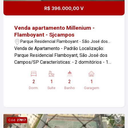
R$ 396.000,00 V
Venda apartamento Millenium -
Flamboyant - Sjcampos
Parque Residencial Flamboyant - São José dos
Campos/SP
Venda de Apartamento - Padrão Localização:
Parque Residencial Flamboyant, São José dos
Campos/SP Características: - 2 dormitórios - 1
vaga de garagem - Área útil: 52,00 m² Descrição:
Apartamento em excelente localização, ideal para
2
1
2
1
quem busca conforto e praticidade. Com dois
Dorm.
Suite
Banho
Garagem
dormitórios, este imóvel é perfeito para famílias
pequenas ou investidores. A vaga de garagem
oferece comodidade e segurança. Piso laminado
na sala e quarto, piso frio nas demais áreas.
Conta também com uma área de lazer equipada:
Cód.
27817
Bicicletário, Bosque privativo, Churrasqueira,