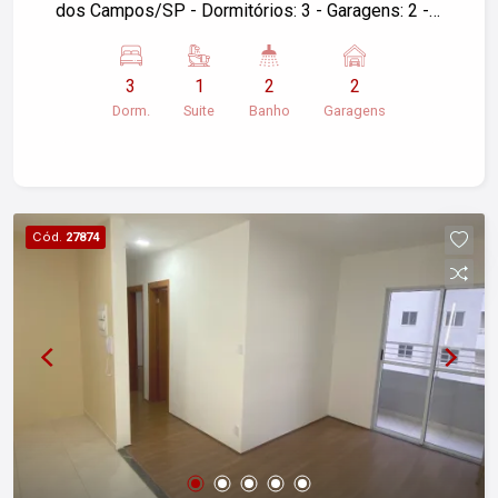
dos Campos/SP - Dormitórios: 3 - Garagens: 2 -
Área útil: 79,00 m² Para mais informações ou
agendar uma visita, entre em contato!
3
1
2
2
Dorm.
Suite
Banho
Garagens
Cód.
27874