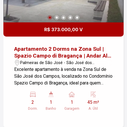
R$ 373.000,00 V
Apartamento 2 Dorms na Zona Sul |
Spazio Campo di Bragança | Andar Alto
com Vista Livre
Palmeiras de São José - São José dos
Campos/SP
Excelente apartamento à venda na Zona Sul de
São José dos Campos, localizado no Condomínio
Spazio Campo di Bragança, ideal para quem
busca conforto, praticidade, segurança e
qualidade de vida em uma das regiões mais
2
1
1
45 m²
valorizadas da cidade. Situado em andar alto, o
Dorm.
Banho
Garagem
A. Útil
imóvel proporciona uma agradável vista livre para
o pôr do sol, oferecendo ambientes iluminados e
uma sensação única de bem-estar todos os dias.