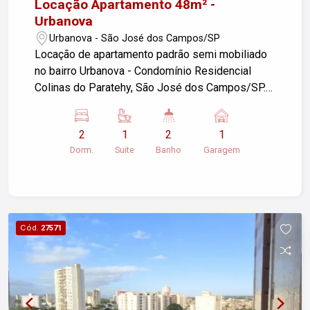
Locação Apartamento 48m² -
Urbanova
Urbanova - São José dos Campos/SP
Locação de apartamento padrão semi mobiliado
no bairro Urbanova - Condomínio Residencial
Colinas do Paratehy, São José dos Campos/SP.
O imóvel possui 02 dormitórios, sendo 01 suíte e
02 banheiros, sala, cozinha, área de serviço e
2
1
2
1
varanda, 01 garagem em uma área útil de 48,00
Dorm.
Suite
Banho
Garagem
m². Lazer completo. Para mais informações,
entre em contato!
Cód.
27571