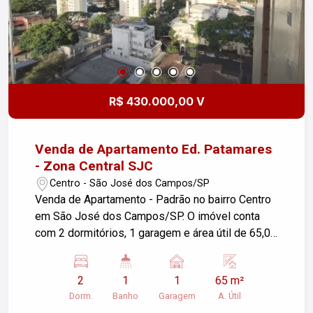
R$ 430.000,00 V
Venda de Apartamento Ed. Patamares
- Zona Central SJC
Centro - São José dos Campos/SP
Venda de Apartamento - Padrão no bairro Centro
em São José dos Campos/SP. O imóvel conta
com 2 dormitórios, 1 garagem e área útil de 65,00
m². O apartamento é porteira fechada (será
vendido com toda a mobília) recebe sol da manhã
2
1
1
65 m²
e possui salão de festas. Uma ótima
Dorm.
Banho
Garagem
A. Útil
oportunidade para quem busca conforto e