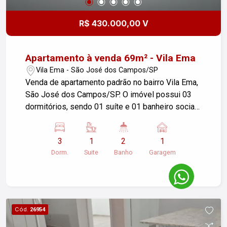
R$ 430.000,00 V
Apartamento à venda 69m² - Vila Ema
Vila Ema - São José dos Campos/SP
Venda de apartamento padrão no bairro Vila Ema,
São José dos Campos/SP. O imóvel possui 03
dormitórios, sendo 01 suíte e 01 banheiro social
com box e gabinete, cozinha com cooktop, 01
vaga de garagem e área útil de 69,00 m². No lazer
3
1
2
1
conta com salão de festas e playground. Portaria
Dorm.
Suite
Banho
Garagem
24hs. Apartamento todo reformado em piso
porcelanato. Se você estiver interessado ou
precisar de mais informações, fique à vontade
para perguntar!
Cód.
26954