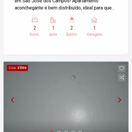
em São José dos Campos! Apartamento
aconchegante e bem distribuído, ideal para quem
busca conforto e praticidade em uma das regiões
mais valorizadas da cidade. O imóvel conta com:
2
1
2
1
2 dormitórios com armários planejados, sendo 1
Dorm.
Suite
Banho
Garagem
suíte 2 banheiros com armários e box Sala
espaçosa e bem iluminada Cozinha com armários
Área de serviço funcional Varanda, perfeita para
momentos de descanso Localização privilegiada,
próxima a comércios, supermercados, escolas e
Cód.
27334
com fácil acesso às principais vias da cidade.
Ideal para famílias ou para quem deseja morar
com conforto e excelente custo-benefício. Entre
em contato para mais informações e agende sua
visita! Imobiliária Nova Freitas, seu sonho
começa aqui!