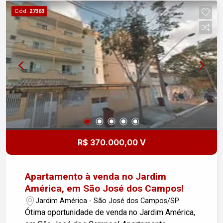
estratégica, com fácil acesso às principais vias
Cód.
27363
da cidade e próximo a comércios, escolas,
supermercados e serviços em geral. Entre em
contato para mais informações e agende sua
visita. Imobiliária Nova Freitas, seu sonho
começa aqui!
R$ 370.000,00 V
Apartamento à venda no Jardim
América, em São José dos Campos!
Jardim América - São José dos Campos/SP
Ótima oportunidade de venda no Jardim América,