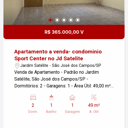
R$ 365.000,00 V
Apartamento a venda- condominio
Sport Center no Jd Satelite
Jardim Satélite - São José dos Campos/SP
Venda de Apartamento - Padrão no Jardim
Satélite, São José dos Campos/SP -
Dormitórios: 2 - Garagens: 1 - Área Útil: 49,00 m²
Ótima oportunidade para quem busca um imóvel
em uma localização privilegiada. O apartamento
2
1
1
49 m²
conta com dois dormitórios, ideal para pequenas
Dorm.
Banho
Garagem
A. Útil
famílias ou investidores. Com uma vaga de
garagem, oferece comodidade e segurança. Entre
em contato para mais informações ou agendar