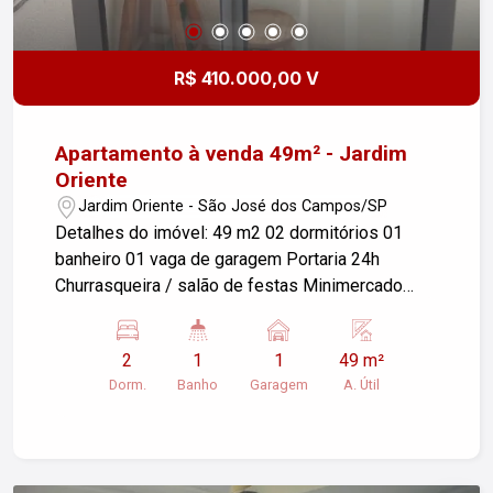
perto tudo o que este imóvel tem a oferecer.
R$ 410.000,00 V
Apartamento à venda 49m² - Jardim
Oriente
Jardim Oriente - São José dos Campos/SP
Detalhes do imóvel: 49 m2 02 dormitórios 01
banheiro 01 vaga de garagem Portaria 24h
Churrasqueira / salão de festas Minimercado
Estrutura para ar-condicionado Perto do Shibata
(Shopping Oriente)
2
1
1
49 m²
Dorm.
Banho
Garagem
A. Útil