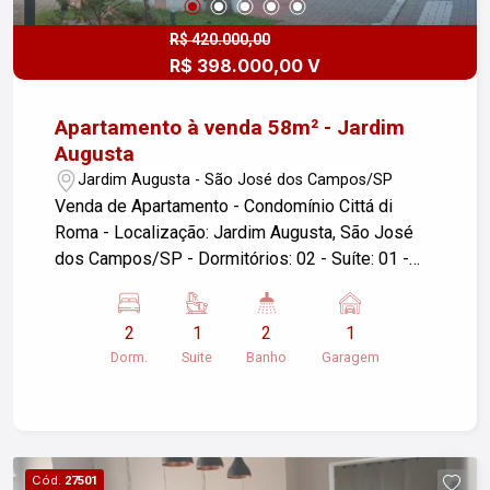
gaz
R$ 420.000,00
R$ 398.000,00 V
Apartamento à venda 58m² - Jardim
Augusta
Jardim Augusta - São José dos Campos/SP
Venda de Apartamento - Condomínio Cittá di
Roma - Localização: Jardim Augusta, São José
dos Campos/SP - Dormitórios: 02 - Suíte: 01 -
Armários nos quartos, cozinha e banheiro - Área
de lazer: Piscina, quadra, salão de festas, salão
2
1
2
1
de jogos, academia e churrasqueira - Garagens:
Dorm.
Suite
Banho
Garagem
01 - Área Útil: 53,38 m² Este apartamento é ideal
para quem busca conforto e praticidade em uma
localização tranquila, oferece um espaço
aconchegante para a sua família. Entre em
contato para mais informações e agende uma
Cód.
27501