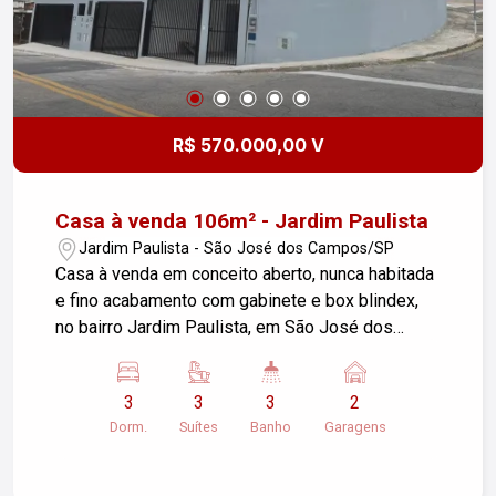
R$ 570.000,00 V
Casa à venda 106m² - Jardim Paulista
Jardim Paulista - São José dos Campos/SP
Casa à venda em conceito aberto, nunca habitada
e fino acabamento com gabinete e box blindex,
no bairro Jardim Paulista, em São José dos
Campos/SP. O imóvel possui 3 dormitórios,
sendo 3 suítes e com sacada em 2, 2 garagens e
3
3
3
2
uma área construída de 104,90 m², além de um
Dorm.
Suítes
Banho
Garagens
terreno com 106,15 m². O imóvel conta ainda com
churrasqueira e jardim - espaço para construir um
piscina. Ideal para quem busca conforto e espaço