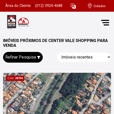
Área do Cliente
|
(012) 3924-4688
Cidades
IMÓVEIS PRÓXIMOS DE CENTER VALE SHOPPING PARA
VENDA
Refinar Pesquisa
Cód.
28704