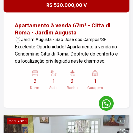
R$ 520.000,00 V
Apartamento à venda 67m² - Citta di
Roma - Jardim Augusta
Jardim Augusta - São José dos Campos/SP
Excelente Oportunidade! Apartamento à venda no
Condomínio Citta di Roma. Desfrute do conforto e
da localização privilegiada neste charmoso
apartamento de 67m² no 6º andar. O imóvel conta
com 02 dormitórios, sendo uma suíte, ambos
2
1
2
1
com armários planejados de alta qualidade.
Dorm.
Suite
Banho
Garagem
Possui um banheiro social, uma sala ampla com
sacada para momentos de lazer e descanso, e
uma cozinha totalmente planejada, integrada à
área de serviço. Inclui 01 vaga de garagem. O
condomínio oferece uma área de lazer completa
Cód.
26013
para toda a família, com 3 piscinas, 2
churrasqueiras, 2 salões de festas, e salão de