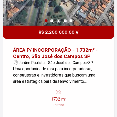
R$ 2.200.000,00 V
ÁREA P/ INCORPORAÇÃO - 1.732m² -
Centro, São José dos Campos SP
Jardim Paulista - São José dos Campos/SP
Uma oportunidade rara para incorporadoras,
construtoras e investidores que buscam uma
área estratégica para desenvolvimento
imobiliário em uma das regiões mais valorizadas
e com maior potencial de crescimento de São
1732 m²
José dos Campos. Localizada no Jardim
Terreno
Paulista, em um loteamento aprovado pela
prefeitura, com ampla frente para a Avenida