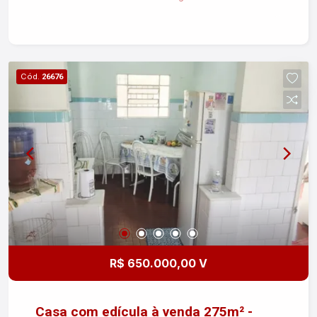
praticidade em uma localização tranquila. Para
mais informações, entre em contato.
Cód.
26676
R$ 650.000,00 V
Casa com edícula à venda 275m² -