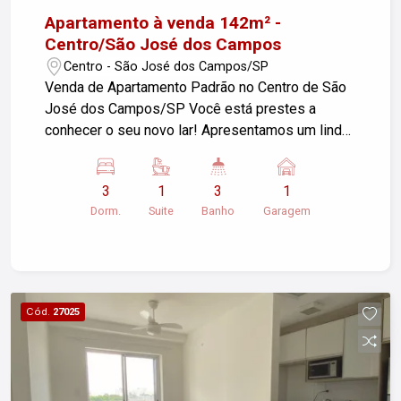
Apartamento à venda 142m² -
Centro/São José dos Campos
Centro - São José dos Campos/SP
Venda de Apartamento Padrão no Centro de São
José dos Campos/SP Você está prestes a
conhecer o seu novo lar! Apresentamos um lindo
apartamento localizado no coração de São José
dos Campos, perfeito para quem busca conforto,
3
1
3
1
praticidade e uma localização privilegiada.
Dorm.
Suite
Banho
Garagem
Características do Imóvel: - Tipo: Apartamento
Padrão - Localização: Bairro Centro, São José
dos Campos/SP - Área Útil: 142,00 m² -
Dormitórios: 3 - Garagens: 1 Descrição do
Apartamento: Este espaçoso apartamento conta
Cód.
27025
com 3 dormitórios, ideal para famílias ou para
quem deseja ter um espaço extra para um
escritório ou quarto de hóspedes. A sala é ampla,
perfeita para receber amigos e familiares, e