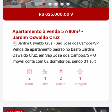
R$ 625.000,00 V
Apartamento à venda 57/80m² -
Jardim Oswaldo Cruz
Jardim Oswaldo Cruz - São José dos Campos/SP
Venda de apartamento padrão no bairro Jardim
Oswaldo Cruz, em São José dos Campos/SP. O
imóvel conta com 02 dormitórios, sendo 01 suíte,
02 banheiros e 01 vaga de garagem com hobby
box, totalizando uma área útil de 57,80 m². O
2
1
2
1
lazer integra academia, brinquedoteca,
Dorm.
Suite
Banho
Garagem
churrasqueira, espaço gourmet, piscina e
playground. Ótima oportunidade para quem busca
conforto e praticidade em uma localização
tranquila. Para mais informações, entre em
contato!
Cód.