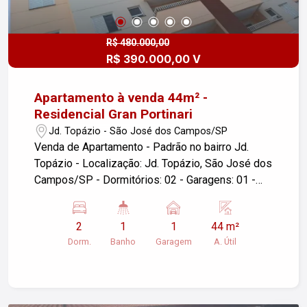
R$ 480.000,00
R$ 390.000,00 V
Apartamento à venda 44m² -
Residencial Gran Portinari
Jd. Topázio - São José dos Campos/SP
Venda de Apartamento - Padrão no bairro Jd.
Topázio - Localização: Jd. Topázio, São José dos
Campos/SP - Dormitórios: 02 - Garagens: 01 -
Área útil: 44,00 m² - Cozinha integrada a sala -
Móveis planejados - Lavanderia Este
2
1
1
44 m²
apartamento é ideal para quem busca conforto e
Dorm.
Banho
Garagem
A. Útil
praticidade em um bairro tranquilo. Com 02
dormitórios, ele oferece um espaço funcional e
aconchegante. A garagem proporciona
comodidade para o seu veículo. Não perca a