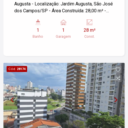
Augusta - Localização: Jardim Augusta, São José
dos Campos/SP - Área Construída: 28,00 m² -
Banheiro: 01 - Garagem 01 - Ar condicionado,
piso laminado e portaria 24hs Entre em contato
1
1
28 m²
para mais informações ou agendar uma visita!
Banho
Garagem
Const.
Cód.
28174