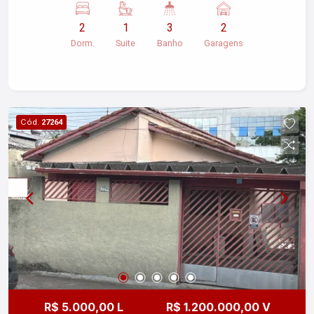
quintal. Terreno 5x40m , próximo da rodoviária
2
1
3
2
nova e center vale shopping.
Dorm.
Suite
Banho
Garagens
Cód.
27264
R$ 5.000,00 L
R$ 1.200.000,00 V