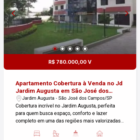
agende sua visita! Imobiliária Nova Freitas, seu
sonho começa aqui!
R$ 780.000,00 V
Apartamento Cobertura à Venda no Jd
Jardim Augusta em São José dos
Campos
Jardim Augusta - São José dos Campos/SP
Cobertura incrível no Jardim Augusta, perfeita
para quem busca espaço, conforto e lazer
completo em uma das regiões mais valorizadas
de São José dos Campos. O imóvel conta com
179 m² de área útil, muito bem distribuídos, em