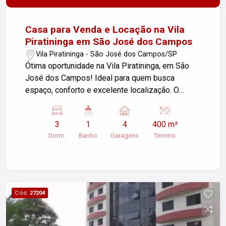
Casa para Venda e Locação na Vila
Piratininga em São José dos Campos
Vila Piratininga - São José dos Campos/SP
Ótima oportunidade na Vila Piratininga, em São
José dos Campos! Ideal para quem busca
espaço, conforto e excelente localização. O
imóvel conta com 400 m² de terreno e 110 m² de
área construída, oferecendo amplo quintal e
3
1
4
400 m²
ótimo aproveitamento dos ambientes. 3
Dorm.
Banho
Garagens
Terreno
dormitórios 1 banheiro social Sala ampla Cozinha
funcional 4 vagas de garagem Edícula nos fundos
com 1 quarto e 1 banheiro Com terreno
espaçoso, a casa é perfeita para quem valoriza
área externa, seja para ampliação ou lazer.
Cód.
27204
Localização estratégica, com fácil acesso a
comércios, escolas e principais vias da cidade.
Entre em contato para mais informações e