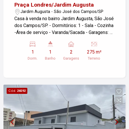
Praça Londres/Jardim Augusta
Jardim Augusta - São José dos Campos/SP
Casa à venda no bairro Jardim Augusta, São José
dos Campos/SP. - Dormitórios: 1 - Sala - Cozinha
-Área de serviço - Varanda/Sacada - Garagens: 2
- Área construída: 141,17 m² - Área do terreno:
275,00 m² Se você tiver interesse ou precisar de
1
1
2
275 m²
mais informações, fique à vontade para
Dorm.
Banho
Garagens
Terreno
perguntar!
Cód.
26592