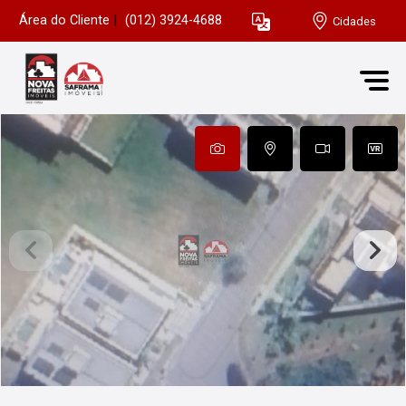
Área do Cliente
|
(012) 3924-4688
Cidades