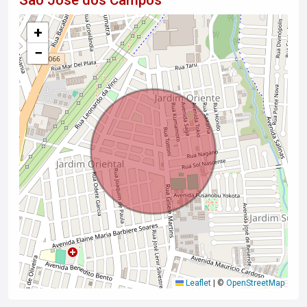
São José dos Campos
+
−
Leaflet
|
©
OpenStreetMap