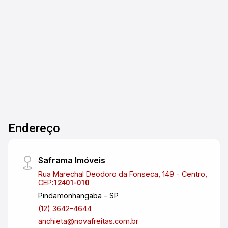
Edícula com sala, quarta, cozinha e Banheiro. Se
você está buscando uma casa espaçosa em um
3
2
3
330m²
bairro tranquilo, essa pode ser a oportunidade
Dorm.
Banho
Garagens
Terreno
ideal. Localizada no Jardim Paraíso, a
propriedade oferece conforto e praticidade, com
espaço suficiente para a sua família e para
receber amigos. Entre em contato para mais
informações e agendar uma visita!
Endereço
Saframa Imóveis
Rua Marechal Deodoro da Fonseca, 149 - Centro,
CEP:
12401-010
Pindamonhangaba - SP
(12) 3642-4644
anchieta@novafreitas.com.br