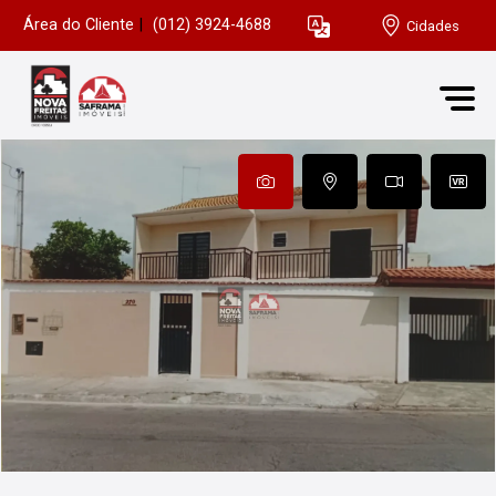
Área do Cliente
|
(012) 3924-4688
Cidades