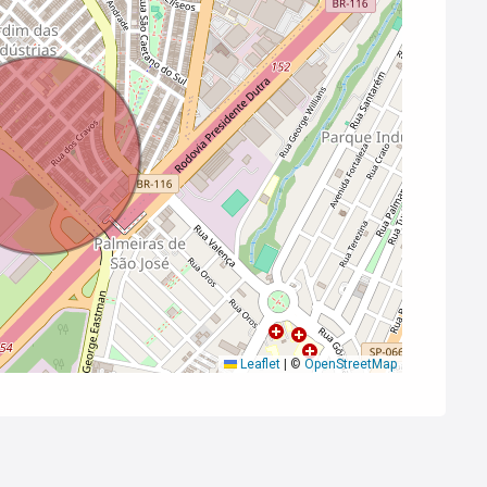
Leaflet
|
©
OpenStreetMap