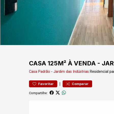
CASA 125M² À VENDA - JA
Casa
Padrão
-
Jardim das Indústrias
Residencial p
|
Favoritar
Comparar
Compartilhe: