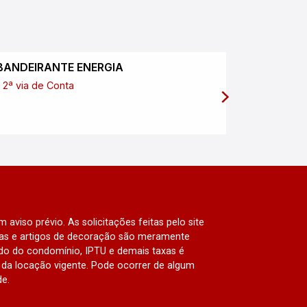
BANDEIRANTE ENERGIA
SABESP
2ª via de Conta
2ª via de
 aviso prévio. As solicitações feitas pelo site
lias e artigos de decoração são meramente
ado do condomínio, IPTU e demais taxas é
da locação vigente. Pode ocorrer de algum
de.