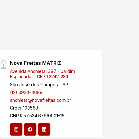
Nova Freitas MATRIZ
Safr
Avenida Anchieta, 387 - Jardim
Rua M
Esplanada II, CEP:
Centr
12242-280
São José dos Campos - SP
Pinda
(12) 3924-4688
(12) 
anchieta@novafreitas.com.br
anchi
Creci: 10355J
Creci:
CNPJ: 57.534.679/0001-16