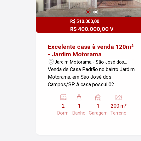
R$ 510.000,00
R$ 400.000,00 V
Excelente casa à venda 120m²
- Jardim Motorama
Jardim Motorama - São José dos
Campos/SP
Venda de Casa Padrão no bairro Jardim
Motorama, em São José dos
Campos/SP. A casa possui 02
dormitórios, 01 garagem e edícula nos
fundos, com área construída de 120,43
2
1
1
200 m²
m² e área de terreno de 200,00 m². Se
Dorm.
Banho
Garagem
Terreno
você estiver interessado em mais
informações ou em agendar uma visita,
fique à vontade para perguntar!