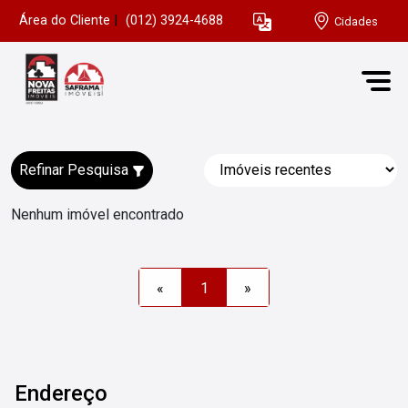
Área do Cliente
|
(012) 3924-4688
Cidades
Refinar Pesquisa
Nenhum imóvel encontrado
«
1
»
Endereço