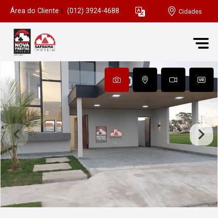
Área do Cliente
|
(012) 3924-4688
Cidades