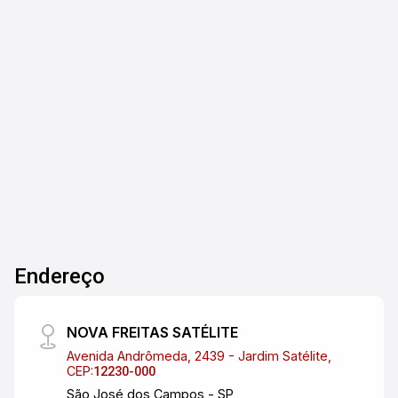
Casa à venda no bairro Portal dos Pássaros em
São José dos Campos/SP. A propriedade
possui três dormitórios, sendo 01 suíte e 03
banheiros, sala com varanda, cozinha e área de
serviço, ideal para famílias. Conta com duas
3
3
2
240m²
vagas de garagem, oferecendo comodidade e
Dorm.
Banho
Garagens
Terreno
segurança. A área construída é de 175m²,
enquanto o terreno tem 240m², proporcionando
espaço para lazer e jardinagem. Não perca a
oportunidade de conhecer este imóvel!
Endereço
NOVA FREITAS SATÉLITE
Avenida Andrômeda, 2439 - Jardim Satélite,
CEP:
12230-000
São José dos Campos - SP