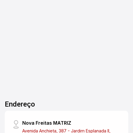
Bosque dos Eucaliptos - São José dos
Campos/SP
Excelente casa residencial com 185 m² de área
construída em um terreno de 309 m². O imóvel
oferece cinco dormitórios, sendo uma suíte, três
banheiros bem distribuídos e duas vagas de
garagem. Os espaços são amplos e ideais para
5
3
2
309m²
quem busca conforto, praticidade e qualidade
Dorm.
Banho
Garagens
Terreno
de vida em uma localização tranquila. Perfeita
para famílias que valorizam espaço e
funcionalidade. Entre em contato e agende uma
visita!
Endereço
Nova Freitas MATRIZ
Avenida Anchieta, 387 - Jardim Esplanada II,