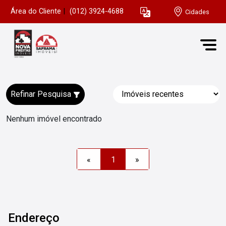
Área do Cliente
|
(012) 3924-4688
Cidades
Refinar Pesquisa
Nenhum imóvel encontrado
«
1
»
Endereço