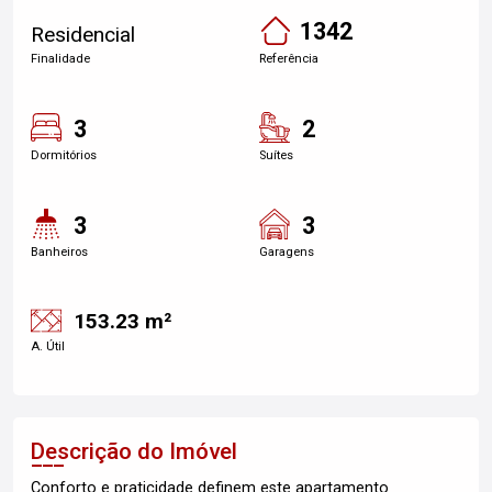
1342
Residencial
Finalidade
Referência
3
2
Dormitórios
Suítes
3
3
Banheiros
Garagens
153.23 m²
A. Útil
Descrição do Imóvel
Conforto e praticidade definem este apartamento