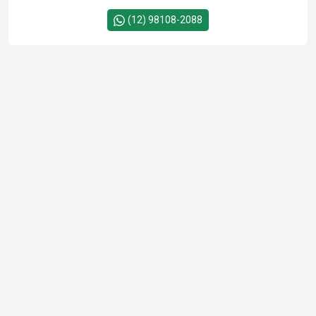
(12) 98108-2088
Cód.
25586