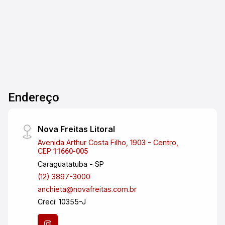
banheiros Sala espaçosa e bem iluminada Área
Dorm.
Banho
Garagens
A. Útil
social integrada Cozinha funcional com armários
planejados novos Ar-condicionado Piso em
madeira de lei e porcelanato de alto padrão Área
de serviço Armários planejados novos em todos
os ambientes Condomínio completo com:
Piscina Churrasqueira Academia Salão de jogos
Sauna Quadra de futebol Salão de festas
Endereço
Localização privilegiada no coração do Jardim
Aquarius, próximo a comércios, escolas,
supermercados e com fácil acesso à Via Dutra e
Nova Freitas Litoral
às principais avenidas da cidade. Agende sua
Avenida Arthur Costa Filho, 1903 - Centro,
visita e venha se encantar com este imóvel
CEP:
11660-005
incrível!
Caraguatatuba - SP
(12) 3897-3000
anchieta@novafreitas.com.br
Creci: 10355-J