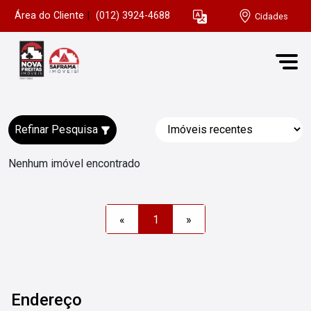
Área do Cliente
|
(012) 3924-4688
Cidades
Refinar Pesquisa
Nenhum imóvel encontrado
«
1
»
Endereço