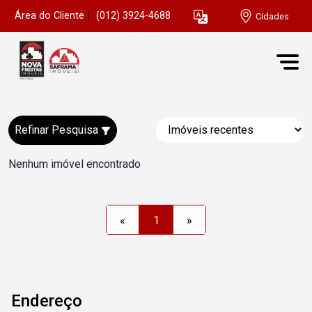
Área do Cliente
|
(012) 3924-4688
Cidades
Refinar Pesquisa
Nenhum imóvel encontrado
«
1
»
Endereço