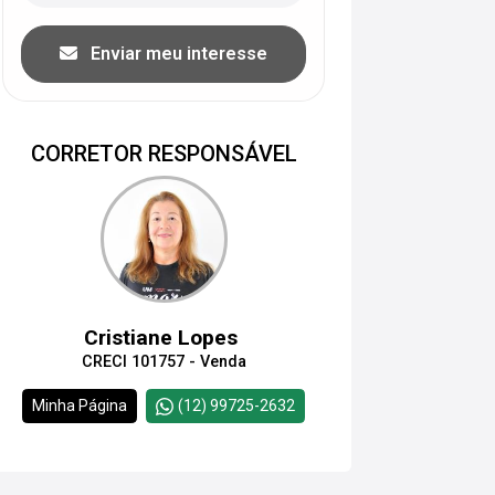
Enviar meu interesse
CORRETOR RESPONSÁVEL
Cristiane Lopes
CRECI 101757 - Venda
Minha Página
(12) 99725-2632