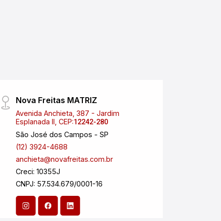
Nova Freitas MATRIZ
Safr
Avenida Anchieta, 387 - Jardim
Rua M
Esplanada II, CEP:
Centr
12242-280
São José dos Campos - SP
Pinda
(12) 3924-4688
(12) 
anchieta@novafreitas.com.br
anchi
Creci: 10355J
Creci:
CNPJ: 57.534.679/0001-16