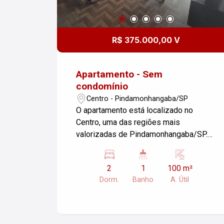
R$ 375.000,00 V
Apartamento - Sem
condomínio
Centro - Pindamonhangaba/SP
O apartamento está localizado no
Centro, uma das regiões mais
valorizadas de Pindamonhangaba/SP.
Próximo a comércios, escolas,
hospitais e com fácil acesso às
2
1
100 m²
principais vias da cidade. O imóvel
Dorm.
Banho
A. Útil
conta com 2 dormitórios, perfeito para
acomodar sua família com conforto e
privacidade. Os quartos são
espaçosos, bem iluminados e arejados,