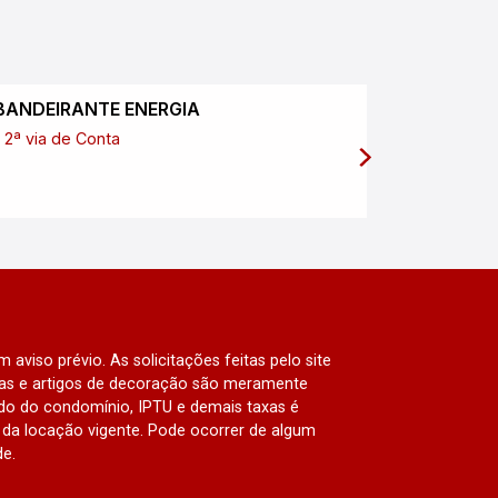
BANDEIRANTE ENERGIA
SABESP
2ª via de Conta
2ª via de
 aviso prévio. As solicitações feitas pelo site
lias e artigos de decoração são meramente
ado do condomínio, IPTU e demais taxas é
da locação vigente. Pode ocorrer de algum
de.