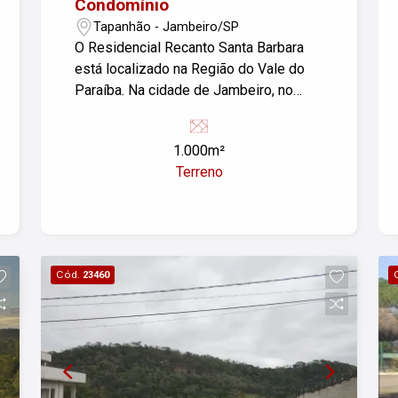
Condomínio
Tapanhão - Jambeiro/SP
O Residencial Recanto Santa Barbara
está localizado na Região do Vale do
Paraíba. Na cidade de Jambeiro, no
bairro Tapanhão, com terrenos de
1.000,00 metros quadrados e portaria
1.000m²
24h. Possui áreas de lazer como
Terreno
piscina adulto e infantil, quadra
poliesportiva, minicampo de futebol,
playground, pista de cooper, salão de
festas, quiosque com churrasqueira,
lago com peixes para pesca esportiva
Cód.
23460
e lago com cascatas.