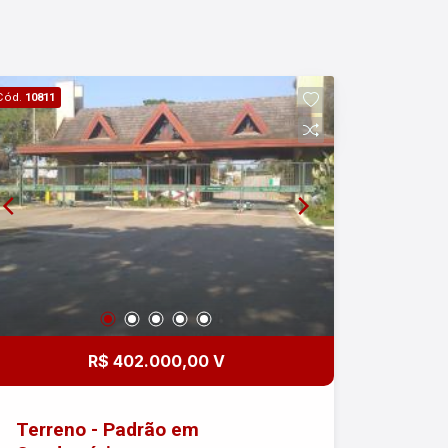
Cód.
10811
R$ 402.000,00 V
Terreno - Padrão em