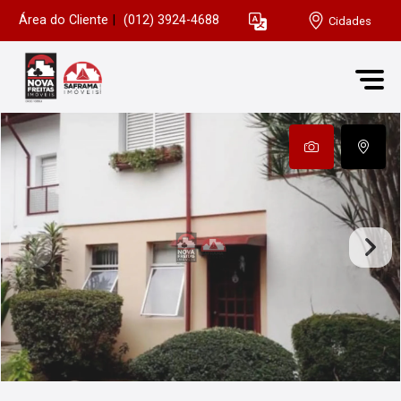
Área do Cliente
|
(012) 3924-4688
Cidades