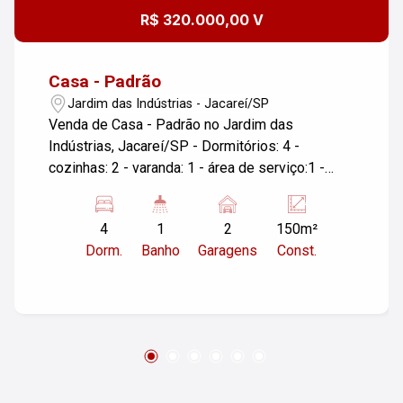
R$ 320.000,00 V
Casa - Padrão
Jardim das Indústrias - Jacareí/SP
Venda de Casa - Padrão no Jardim das
Indústrias, Jacareí/SP - Dormitórios: 4 -
cozinhas: 2 - varanda: 1 - área de serviço:1 -
Garagens: 2 - Área Construída: 150,00 m² Esta
casa é perfeita para quem busca conforto e
4
1
2
150m²
espaço em um bairro tranquilo e bem localizado.
Dorm.
Banho
Garagens
Const.
Com 4 dormitórios, há espaço suficiente para
uma família grande ou para quem deseja ter um
escritório em casa. As 2 garagens oferecem
praticidade e segurança para seus veículos.
Venha conhecer e se encantar com o potencial
desse imóvel! Para mais informações ou
agendar uma visita, entre em contato.