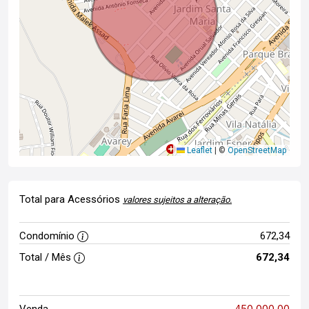
Leaflet
|
©
OpenStreetMap
Total para Acessórios
valores sujeitos a alteração.
Condomínio
672,34
Total / Mês
672,34
450.000,00