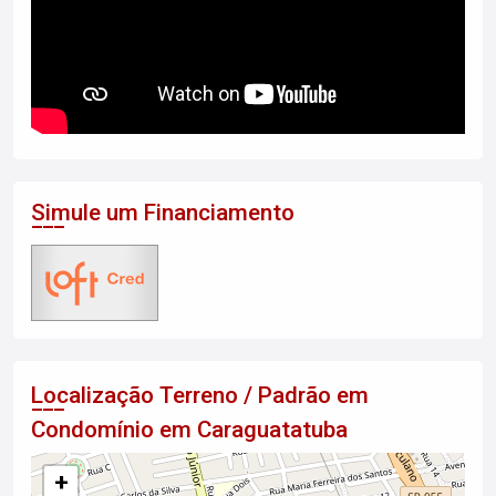
Simule um Financiamento
Localização Terreno / Padrão em
Condomínio em Caraguatatuba
+