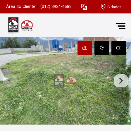
Área do Cliente
|
(012) 3924-4688
Cidades