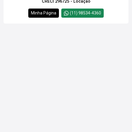
CRECI 296725 - Locação
Minha Página
(11) 98534-4360
Cód.
27180