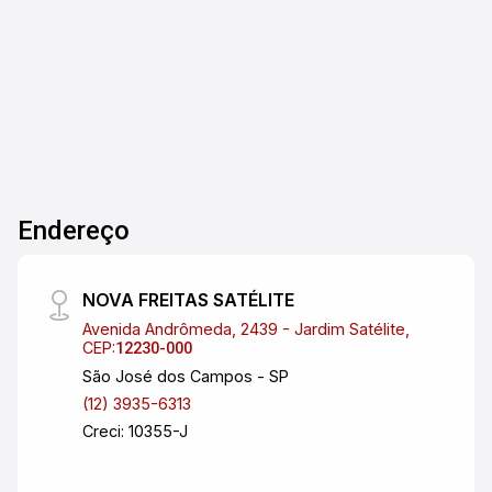
2
2
2
125m²
carros Espaço de lavanderia 2 Dormitórios, 1 no
Dorm.
Banho
Garagens
Terreno
terreo e outro no piso superior com suíte e
varanda Sala e cozinha integradas em estilo
americano 1 banheiro social Localização e
entorno: Localizado no bairro Praia das
Palmeiras, região tranquila e em constante
valorização, com fácil acesso à praia, ao centro
da cidade e à Rodovia Rio-Santos. Próximo a
Endereço
supermercados, padarias, farmácias, escolas,
restaurantes, quiosques e comércios em geral.
Bairro ideal tanto para moradia quanto para
NOVA FREITAS SATÉLITE
veraneio, com ótima infraestrutura e qualidade
Avenida Andrômeda, 2439 - Jardim Satélite,
de vida. Ótima oportunidade no litoral! Entre em
CEP:
12230-000
contato para mais informações e agende sua
São José dos Campos - SP
visita.
(12) 3935-6313
Creci: 10355-J