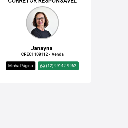
CORRETOR RESPONSÁVEL
Janayna
CRECI 108112 - Venda
Minha Página
(12) 99142-9962