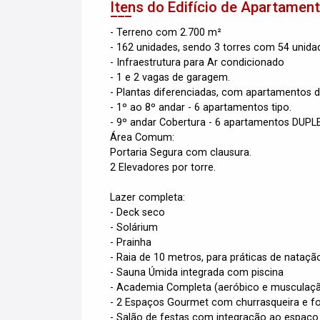
Itens do Edifício de Apartamen
- Terreno com 2.700 m²
- 162 unidades, sendo 3 torres com 54 unida
- Infraestrutura para Ar condicionado
- 1 e 2 vagas de garagem.
- Plantas diferenciadas, com apartamentos d
- 1º ao 8º andar - 6 apartamentos tipo.
- 9º andar Cobertura - 6 apartamentos DUPL
Área Comum:
Portaria Segura com clausura.
2 Elevadores por torre.
Lazer completa:
- Deck seco
- Solárium
- Prainha
- Raia de 10 metros, para práticas de nataçã
- Sauna Úmida integrada com piscina
- Academia Completa (aeróbico e musculaç
- 2 Espaços Gourmet com churrasqueira e fo
- Salão de festas com integração ao espaç