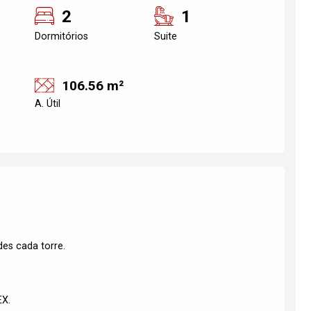
2
1
Dormitórios
Suite
106.56 m²
A. Útil
des cada torre.
EX.