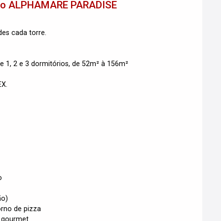
to
ALPHAMARE PARADISE
des cada torre.
e 1, 2 e 3 dormitórios, de 52m² à 156m²
EX.
o
ão)
rno de pizza
o gourmet