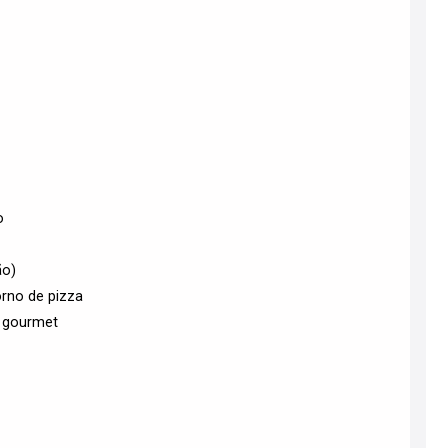
o
ão)
rno de pizza
o gourmet