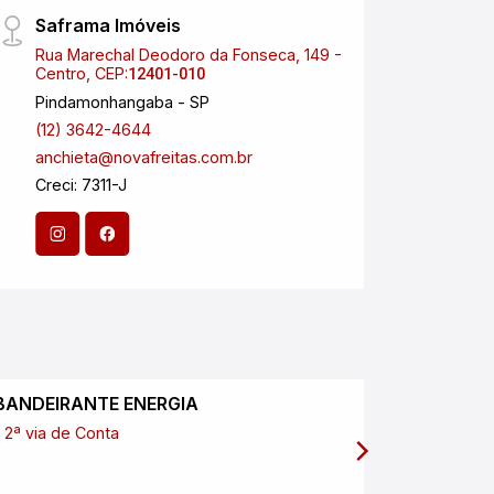
Saframa Imóveis
Nova
Rua Marechal Deodoro da Fonseca, 149 -
Aveni
Centro, CEP:
Esplan
12401-010
Pindamonhangaba - SP
São J
(12) 3642-4644
(12) 
anchieta@novafreitas.com.br
anchi
Creci: 7311-J
Creci
CNPJ:
BANDEIRANTE ENERGIA
SABESP
2ª via de Conta
2ª via de