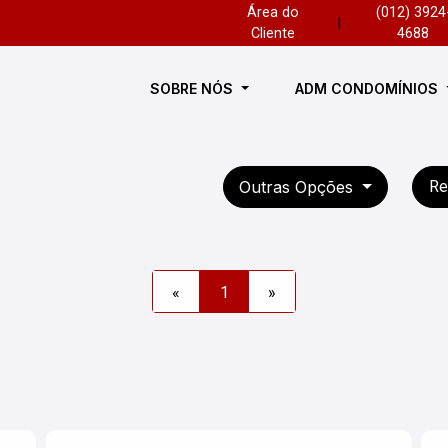
Área do
(012) 3924
|
Cliente
4688
SOBRE NÓS
ADM CONDOMÍNIOS
Outras Opções
Re
«
1
»