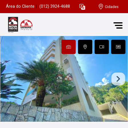
Área do Cliente
|
(012) 3924-4688
Cidades