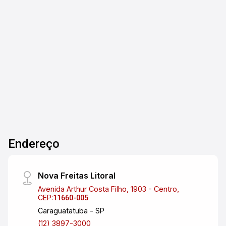
dormitórios, 2 vagas de garagem e área útil de
60,77 m². Lazer com piscinas, salão de jogos,
salão de festas, brinquedoteca, espaço pet.
2
2
2
61m²
Excelente localização e infraestrutura na região.
Dorm.
Banho
Garagens
A. Útil
Ideal para quem busca conforto e praticidade.
Endereço
Nova Freitas Litoral
Avenida Arthur Costa Filho, 1903 - Centro,
CEP:
11660-005
Caraguatatuba - SP
(12) 3897-3000