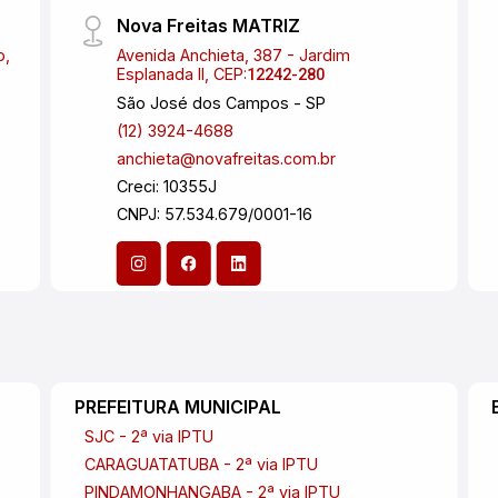
Nova Freitas MATRIZ
o,
Avenida Anchieta, 387 - Jardim
Esplanada II, CEP:
12242-280
São José dos Campos - SP
(12) 3924-4688
anchieta@novafreitas.com.br
Creci: 10355J
CNPJ: 57.534.679/0001-16
PREFEITURA MUNICIPAL
SJC - 2ª via IPTU
CARAGUATATUBA - 2ª via IPTU
PINDAMONHANGABA - 2ª via IPTU