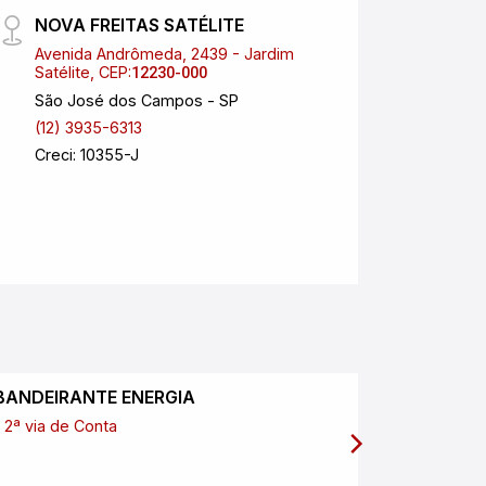
NOVA FREITAS SATÉLITE
Safr
Avenida Andrômeda, 2439 - Jardim
Rua M
Satélite, CEP:
Centr
12230-000
São José dos Campos - SP
Pinda
(12) 3935-6313
(12) 
Creci: 10355-J
anchi
Creci:
BANDEIRANTE ENERGIA
SABESP
2ª via de Conta
2ª via de