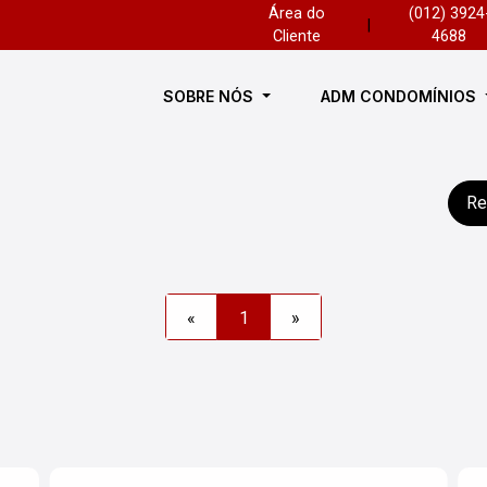
Área do
(012) 3924
|
Cliente
4688
SOBRE NÓS
ADM CONDOMÍNIOS
Re
«
1
»