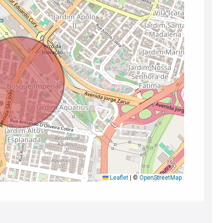
Leaflet
|
©
OpenStreetMap