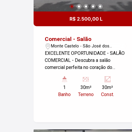
R$ 2.500,00 L
Comercial - Salão
Monte Castelo - São José dos
Campos/SP
EXCELENTE OPORTUNIDADE - SALÃO
COMERCIAL - Descubra a salão
comercial perfeita no coração do
Jardim Paulista, em São José dos
Campos! Com uma área útil de 30m²,
1
30m²
30m²
este espaço é ideal para quem busca
Banho
Terreno
Const.
praticidade e conforto em um ambiente
funcional. Alugue por apenas R$
2.200,00 e tenha à disposição banheiro
privativo e garantindo a comodidade
que você merece. Possui habite-se.
Não perca a oportunidade Agende uma