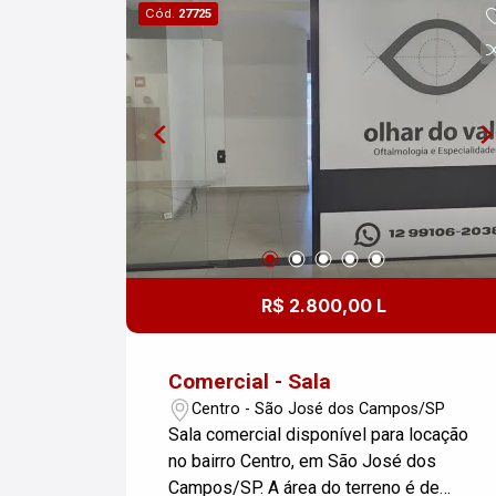
Cód.
27725
visita. FALE COM A GENTE; TEMOS
SEMPRE UMA SOLUÇÃO EM IMÓVEIS
PARA MORADIA, COMÉRCIO,
INDÚSTRIA, LAZER OU
INVESTIMENTO.
R$ 2.800,00 L
Comercial - Sala
Centro - São José dos Campos/SP
Sala comercial disponível para locação
no bairro Centro, em São José dos
Campos/SP. A área do terreno é de