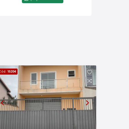
Cód.
15204