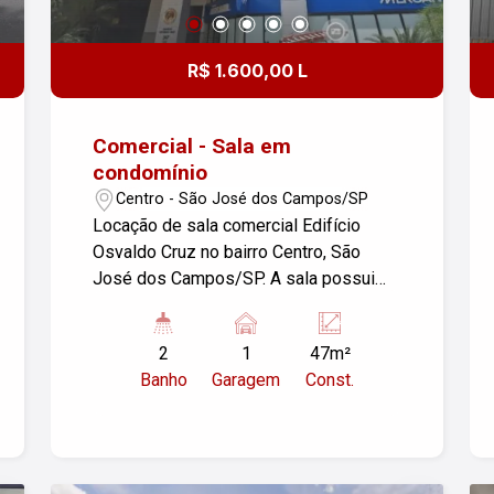
R$ 1.600,00 L
Comercial - Sala em
condomínio
Centro - São José dos Campos/SP
Locação de sala comercial Edifício
Osvaldo Cruz no bairro Centro, São
José dos Campos/SP. A sala possui
47m² de área construída e conta com
01 vaga de garagem e 02 banheiros.
2
1
47m²
Ideal para escritórios ou pequenos
Banho
Garagem
Const.
negócios. Confira as condições e
agende uma visita!