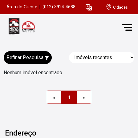
Área do Cliente
|
(012) 3924-4688
Cidades
Refinar Pesquisa
Nenhum imóvel encontrado
«
1
»
Endereço