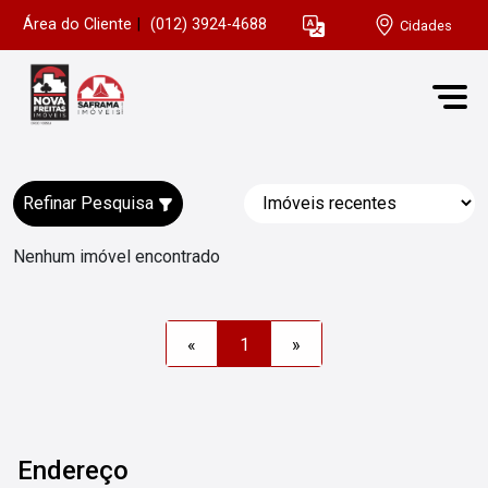
Área do Cliente
|
(012) 3924-4688
Cidades
Refinar Pesquisa
Nenhum imóvel encontrado
«
1
»
Endereço