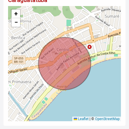
Caraguatatuba
+
−
Leaflet
|
©
OpenStreetMap