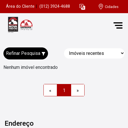
Área do Cliente
|
(012) 3924-4688
Cidades
Refinar Pesquisa
Nenhum imóvel encontrado
«
1
»
Endereço