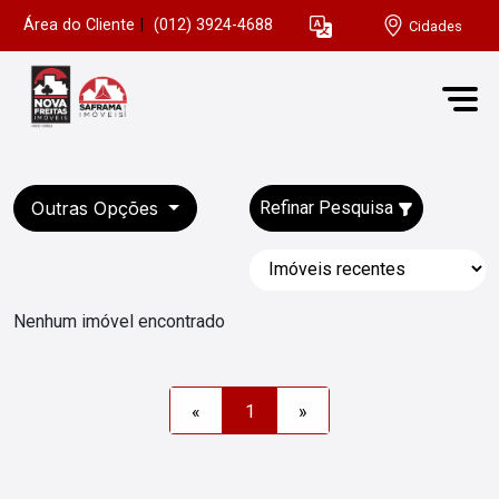
Área do Cliente
|
(012) 3924-4688
Cidades
Outras Opções
Refinar Pesquisa
Nenhum imóvel encontrado
«
1
»