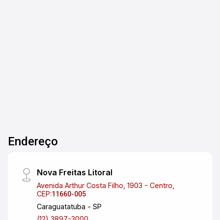
APARTAMENTO COM UM DORMITÓRIO, ÓTIMA
LOCAÇÃO. LOCALIZADA NO BAIRRO POIARES,
EM CARAGUATATUBA. ATRÁS DO SPANI
ATACADISTA. 1 SUITE, SALA E COZINHA
CONJUGADAS, 1 BANHEIRO E ÁREA DE
1
1
1
54m²
SERVIÇO EXTERNA. POSSUI GARAGEM
Dorm.
Banho
Garagem
A. Útil
DESCOBERTA, IDEAL PARA PESSOAS SOLO OU
CASAL QUE PRECISAM DE LOCALIZAÇÃO
PRÓXIMA AO LOCAL DE TRABALHO.
Endereço
Nova Freitas Litoral
Avenida Arthur Costa Filho, 1903 - Centro,
CEP:
11660-005
Caraguatatuba - SP
(12) 3897-3000