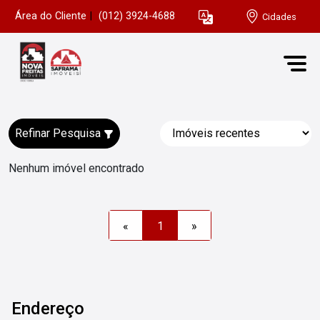
Área do Cliente
|
(012) 3924-4688
Cidades
Refinar Pesquisa
Nenhum imóvel encontrado
«
1
»
Endereço