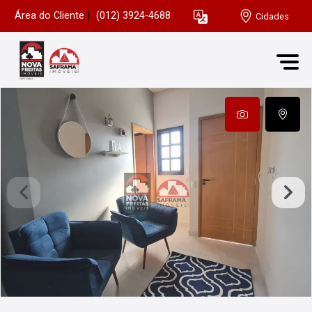
Área do Cliente
|
(012) 3924-4688
Cidades