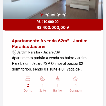
R$ 410.000,00
R$ 400.000,00 V
Apartamento à venda 62m² - Jardim
Paraiba/Jacareí
Jardim Paraíba - Jacareí/SP
Apartamento padrão à venda no bairro Jardim
Paraíba em Jacareí/SP. O imóvel possui 02
dormitórios, sendo 01 suíte e 01 vaga de
garagem em uma área útil de 62,00 m². Ideal para
quem busca conforto e praticidade em um bom
2
1
1
1
local. Se você está interessado, entre em contato
Dorm.
Suite
Banho
Garagem
para mais informações ou agendar uma visita!