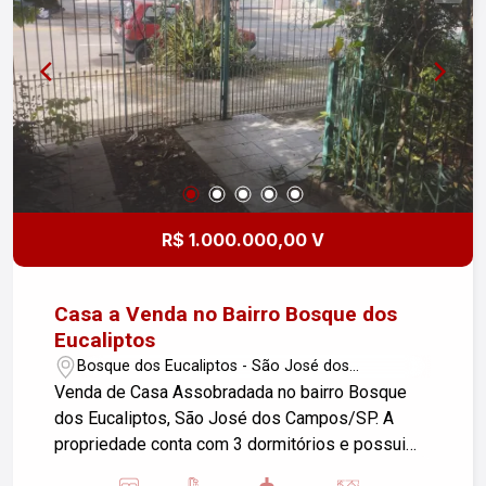
espécies frutíferas em produção, jardim e
hortinha. Chácara 80% murada e limpa, sem
entulhos, sem mata nativa de preservação, 100%
útil. Sossego e lazer, ótimo lugar para se morar e
também, excelente potencial para se empreender
e montar seu negócio.
R$ 1.000.000,00 V
Casa a Venda no Bairro Bosque dos
Eucaliptos
Bosque dos Eucaliptos - São José dos
Campos/SP
Venda de Casa Assobradada no bairro Bosque
dos Eucaliptos, São José dos Campos/SP. A
propriedade conta com 3 dormitórios e possui
uma área construída de 214,00 m², além de um