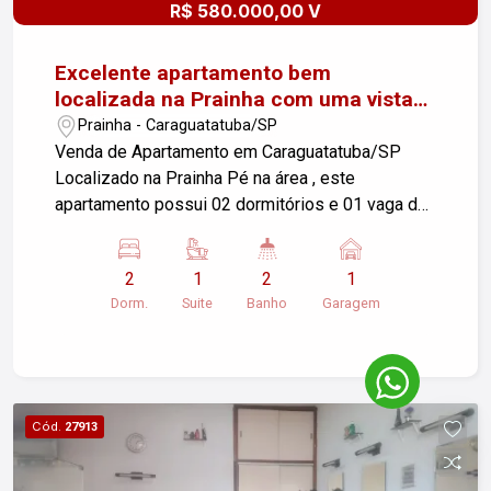
R$ 580.000,00 V
Para mais informações ou agendar uma visita,
entre em contato!
Excelente apartamento bem
localizada na Prainha com uma vista
deslumbrante !!!
Prainha - Caraguatatuba/SP
Venda de Apartamento em Caraguatatuba/SP
Localizado na Prainha Pé na área , este
apartamento possui 02 dormitórios e 01 vaga de
garagem. Com uma área útil de 75,00 m², oferece
um espaço amplo e confortável para a sua
2
1
2
1
família. Não perca a oportunidade de adquirir este
Dorm.
Suite
Banho
Garagem
imóvel em uma das regiões mais procuradas de
Caraguatatuba. Para mais informações, entre em
contato!
Cód.
27913