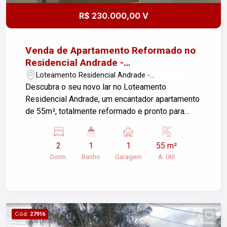
R$ 230.000,00 V
Venda de Apartamento Reformado no
Residencial Andrade -
Pindamonhangaba!
Loteamento Residencial Andrade -
Pindamonhangaba/SP
Descubra o seu novo lar no Loteamento
Residencial Andrade, um encantador apartamento
de 55m², totalmente reformado e pronto para
morar. Este imóvel é ideal para quem busca
conforto e praticidade. Características do
2
1
1
55 m²
Apartamento: - Sala de estar aconchegante - 2
Dorm.
Banho
Garagem
A. Útil
dormitórios bem iluminados com piso laminado -
1 lavabo e 1 banheiro moderno - Cozinha
funcional com armários planejados - Área de
serviço equipada e com armários - Varanda com
vista agradável, perfeita para relaxar -
Cód.
27916
Acabamento em porcelanato na área de serviço,