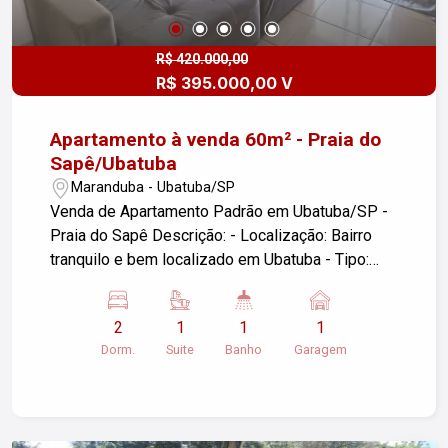
R$ 420.000,00
R$ 395.000,00 V
Apartamento à venda 60m² - Praia do
Sapê/Ubatuba
Maranduba - Ubatuba/SP
Venda de Apartamento Padrão em Ubatuba/SP -
Praia do Sapê Descrição: - Localização: Bairro
tranquilo e bem localizado em Ubatuba - Tipo:
Apartamento Padrão - Dormitórios: 02, sendo 01
suíte - Vagas de Garagem: 01 - Área Útil: 60,00
2
1
1
1
m² - Área de lazer: Piscina, academia, salão de
Dorm.
Suite
Banho
Garagem
festas Destaques: - Ideal para quem busca
conforto e praticidade - Próximo a comércios,
escolas e transporte público - Ambientes bem
distribuídos e iluminados Não perca a