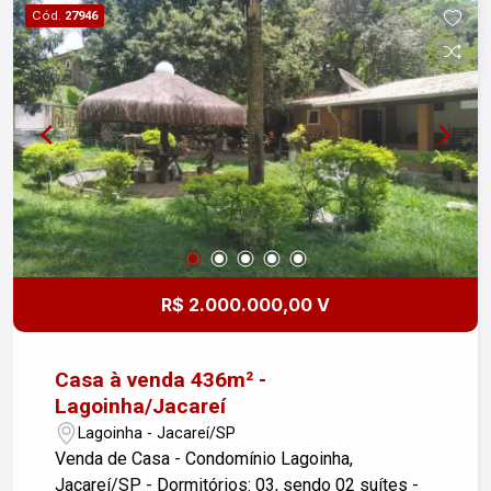
oportunidade de adquirir este excelente
Cód.
27946
apartamento. Para mais informações ou agendar
uma visita, entre em contato!
R$ 2.000.000,00 V
Casa à venda 436m² -
Lagoinha/Jacareí
Lagoinha - Jacareí/SP
Venda de Casa - Condomínio Lagoinha,
Jacareí/SP - Dormitórios: 03, sendo 02 suítes -