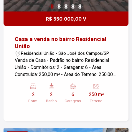
R$ 550.000,00 V
Casa a venda no bairro Residencial
União
Residencial União - São José dos Campos/SP
Venda de Casa - Padrão no bairro Residencial
União - Dormitórios: 2 - Garagens: 6 - Área
Construída: 250,00 m² - Área do Terreno: 250,00
m² - Localização: São José dos Campos/SP Esta
é uma excelente oportunidade para quem busca
2
2
6
250 m²
conforto e espaço em um dos bairros mais
Dorm.
Banho
Garagens
Terreno
tranquilos e valorizados da cidade. A casa conta
com um amplo espaço, ideal para famílias que
desejam praticidade e comodidade. Para mais
informações ou agendar uma visita, entre em
contato!