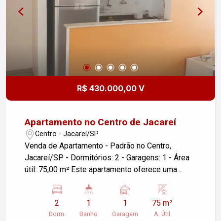
R$ 430.000,00 V
Apartamento no Centro de Jacareí
Centro - Jacareí/SP
Venda de Apartamento - Padrão no Centro,
Jacareí/SP - Dormitórios: 2 - Garagens: 1 - Área
útil: 75,00 m² Este apartamento oferece uma
excelente oportunidade para quem busca
conforto e praticidade no coração de Jacareí.
2
1
1
75 m²
Com dois dormitórios, é ideal para famílias ou
Dorm.
Banho
Garagem
A. Útil
para quem deseja um espaço extra. A vaga de