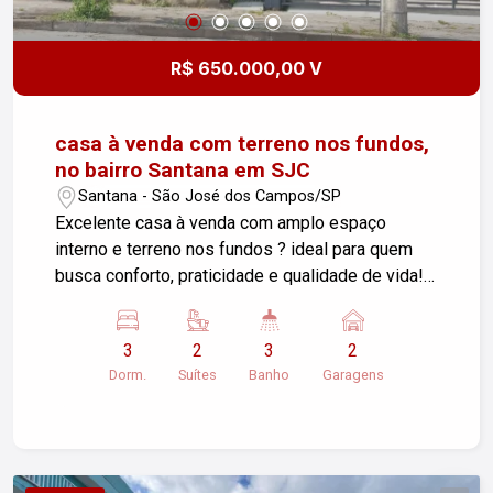
R$ 650.000,00 V
casa à venda com terreno nos fundos,
no bairro Santana em SJC
Santana - São José dos Campos/SP
Excelente casa à venda com amplo espaço
interno e terreno nos fundos ? ideal para quem
busca conforto, praticidade e qualidade de vida!
O imóvel possui 300 m² de área total e 200 m²
de área construída, com ambientes bem
3
2
3
2
distribuídos, espaçosos e ventilados. A casa
Dorm.
Suítes
Banho
Garagens
conta com: 3 dormitórios amplos, sendo 2 suítes
confortáveis; Banheiro social equipado com box
Blindex; Sala de estar aconchegante e bem
iluminada; Sala de jantar integrada, perfeita para
receber família e amigos; Cozinha espaçosa com