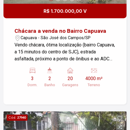
R$ 1.700.000,00 V
Chácara a venda no Bairro Capuava
Capuava - São José dos Campos/SP
Vendo chácara, ótima localização (bairro Capuava,
a 15 minutos do centro de SJC), estrada
asfaltada, próximo a ponto de ônibus e ao ADC
Embraer, fácil acesso às Rodovias Dutra,
Carvalho Pinto e Tamoios, a 1 hora das cidades
3
2
20
4000 m²
de São Paulo, Caraguatatuba e Campos do
Dorm.
Banho
Garagens
Terreno
Jordão. Sobrado com ampla varanda, sala, copa,
cozinha, 03 dormitórios, 02 banheiros, ampla área
de serviço, sacada com vista panorâmica, piscina,
um pequeno salão com churrasqueira, dois
fogões a lenha, depósito de lenha e um pequeno
Cód.
27940
campo de futebol. Portão automático, internet,
ventilador de teto. Pomar formado com diversas