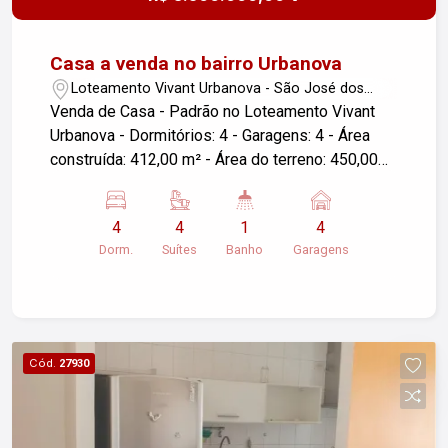
Casa a venda no bairro Urbanova
Loteamento Vivant Urbanova - São José dos
Campos/SP
Venda de Casa - Padrão no Loteamento Vivant
Urbanova - Dormitórios: 4 - Garagens: 4 - Área
construída: 412,00 m² - Área do terreno: 450,00
m² - Localização: São José dos Campos/SP
Essa é uma excelente oportunidade para quem
4
4
1
4
busca conforto e espaço em um dos bairros mais
Dorm.
Suítes
Banho
Garagens
valorizados da região. A casa conta com amplos
ambientes, ideal para famílias que valorizam
qualidade de vida. Para mais informações ou
agendar uma visita, entre em contato!
Cód.
27930