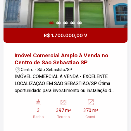
R$ 1.700.000,00 V
Imóvel Comercial Amplo à Venda no
Centro de Sao Sebastiao SP
Centro - São Sebastião/SP
IMÓVEL COMERCIAL À VENDA - EXCELENTE
LOCALIZAÇÃO EM SÃO SEBASTIÃO/SP Ótima
oportunidade para investimento ou instalação de
empresa/comércio. Imóvel com 3 ambientes
independentes, distribuídos entre piso térreo e
3
397 m²
370 m²
superior, oferecendo excelente aproveitamento
Banho
Terreno
Const.
de espaço: -Área maior térreo 113m² Sala da
frente com 50m² Edícula com 45m² 2 banheiros