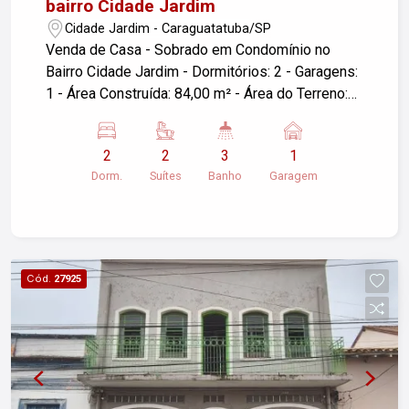
bairro Cidade Jardim
Cidade Jardim - Caraguatatuba/SP
Venda de Casa - Sobrado em Condomínio no
Bairro Cidade Jardim - Dormitórios: 2 - Garagens:
1 - Área Construída: 84,00 m² - Área do Terreno:
84,00 m² - Localização: Caraguatatuba/SP Se
você está buscando um imóvel em um ambiente
2
2
3
1
tranquilo e seguro, essa pode ser uma excelente
Dorm.
Suítes
Banho
Garagem
oportunidade. Não perca a chance de conhecer!
Cód.
27925