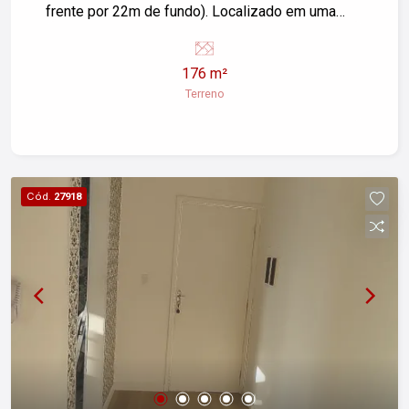
frente por 22m de fundo). Localizado em uma
região de fácil acesso e com excelente
infraestrutura, este terreno é ideal para quem
176 m²
busca construir a casa dos sonhos ou investir em
Terreno
um novo projeto. Características do Terreno: -
Área total: 176,00m² - Dimensões: 8m x 22m -
Localização privilegiada no bairro Santa Clara -
Terreno plano, facilitando a construção Aproveite
essa chance de adquirir um imóvel em um dos
Cód.
27918
bairros mais promissores de Pindamonhangaba.
Entre em contato e agende uma visita!