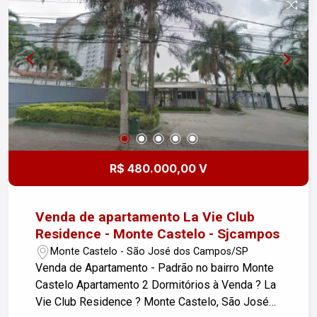
banheiro, varanda e cozinha - 1 vaga de garagem
coberta Diferenciais: - Sol da tarde, garantindo
um ambiente iluminado e acolhedor - Localização
estratégica em Pindamonhangaba, com fácil
acesso a comércios e serviços Não perca a
oportunidade de viver em um espaço que
combina modernidade e conforto. Agende sua
visita e venha conhecer seu novo lar!
R$ 480.000,00 V
Venda de apartamento La Vie Club
Residence - Monte Castelo - Sjcampos
Monte Castelo - São José dos Campos/SP
Venda de Apartamento - Padrão no bairro Monte
Castelo Apartamento 2 Dormitórios à Venda ? La
Vie Club Residence ? Monte Castelo, São José