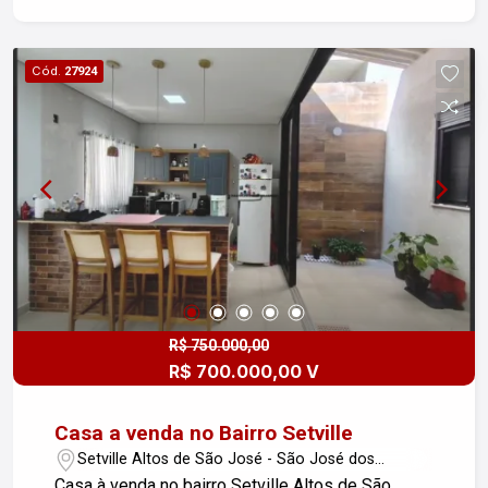
-Área aberta com 17m² Área menor térreo ? 54m²
1 banheiro Área aberta com 9,5m² -Andar superior
? 105m² Terraço com 7m² Localização
Cód.
27924
privilegiada, há apenas 1 quadra da Rua da Praia.
Possui escritura definitiva. Imóvel amplo, versátil
e com grande potencial comercial. Entre em
contato para mais informações e agendamento
de visita. #altopadraocaragua
R$ 750.000,00
R$ 700.000,00 V
Casa a venda no Bairro Setville
Setville Altos de São José - São José dos
Campos/SP
Casa à venda no bairro Setville Altos de São