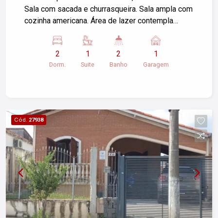
Sala com sacada e churrasqueira. Sala ampla com
cozinha americana. Área de lazer contempla
brinquedoteca, playground, salão de festas,
market place. Piso laminado. Linda Vista e sol da
2
1
2
1
manhã! Agende sua visita e venha conhecer essa
Dorm.
Suite
Banho
Garagem
excelente oportunidade!
Cód.
27938