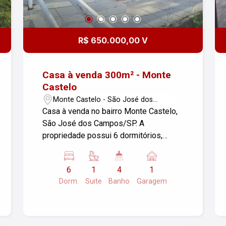
R$ 650.000,00 V
Casa à venda 300m² - Monte
Castelo
Monte Castelo - São José dos
Campos/SP
Casa à venda no bairro Monte Castelo,
São José dos Campos/SP. A
propriedade possui 6 dormitórios,
sendo 01 suíte, 4 banheiros, 03 salas,
área de serviço, cozinha, dependência
6
1
4
1
de empregada, hidromassagem e
Dorm.
Suite
Banho
Garagem
churrasqueira e 1 garagem, com uma
área total de terreno de 300 m². Ideal
para famílias grandes ou para quem
busca espaço e conforto. Localização