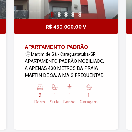
R$ 450.000,00 V
APARTAMENTO PADRÃO
Martim de Sá - Caraguatatuba/SP
APARTAMENTO PADRÃO MOBILIADO,
A APENAS 430 METROS DA PRAIA
MARTIN DE SÁ, A MAIS FREQUENTADA
DE CARAGUATATUBA. POSSUI 2
DORMITÓRIOS, SENDO UMA SUITE
2
1
1
1
MAIS UM BANHEIRO SOCIAL
Dorm.
Suite
Banho
Garagem
REVERSÍVEL, SALA COZINHA, ÁREA DE
SERVIÇO, SACADA. LOCALIZADO NA
RUA DOM JERÔNIMO DE ATAÍDE, 435,
NO BAIRRO MARTIN DE SÁ, EM
CARAGUATATUBA.