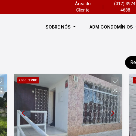
Área do
(012) 3924
|
Cliente
4688
SOBRE NÓS
ADM CONDOMÍNIOS
Re
Cód.
27983