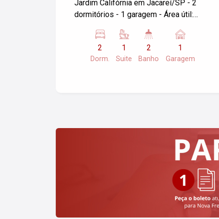
Jardim Califórnia em Jacareí/SP - 2
dormitórios - 1 garagem - Área útil:
83,00 m² Ótima localização, próximo a
comércios e serviços da região. Ideal
2
1
2
1
para quem busca conforto e
Dorm.
Suite
Banho
Garagem
praticidade. Entre em contato para mais
informações e agendar uma visita!