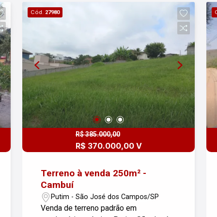
tranquila e com fácil acesso a comércio
Cód.
27980
e serviços da região. Confira essa
oportunidade!
R$ 385.000,00
R$ 370.000,00 V
Terreno à venda 250m² -
Cambuí
Putim - São José dos Campos/SP
Venda de terreno padrão em