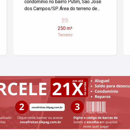
condomínio no bairro Putim, São José
dos Campos/SP. Área do terreno de
250 m². Ideal para construir a casa dos
seus sonhos em um ambiente seguro e
250 m²
tranquilo. O condomínio oferece
Terreno
infraestrutura e segurança, além de
estar localizado em uma região com
fácil acesso a comércios e serviços.
Para mais informações, entre em
contato!