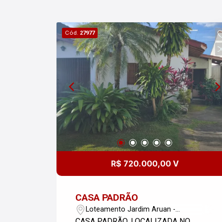
Cód.
27977
R$ 720.000,00 V
CASA PADRÃO
Loteamento Jardim Aruan -
Caraguatatuba/SP
CASA PADRÃO, LOCALIZADA NO