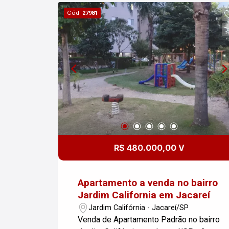
Cód.
27981
R$ 480.000,00 V
Apartamento a venda no bairro
Jardim California em Jacareí
Jardim Califórnia - Jacareí/SP
Venda de Apartamento Padrão no bairro