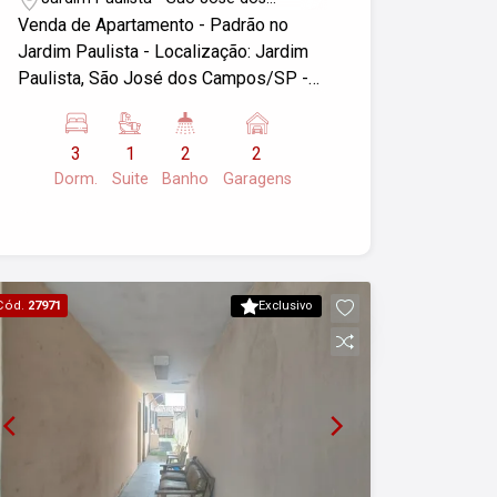
Campos/SP
Venda de Apartamento - Padrão no
Jardim Paulista - Localização: Jardim
Paulista, São José dos Campos/SP -
Dormitórios: 3 - Garagens: 2 - Área útil:
79,00 m² Para mais informações ou
3
1
2
2
agendar uma visita, entre em contato!
Dorm.
Suite
Banho
Garagens
Cód.
27971
Exclusivo