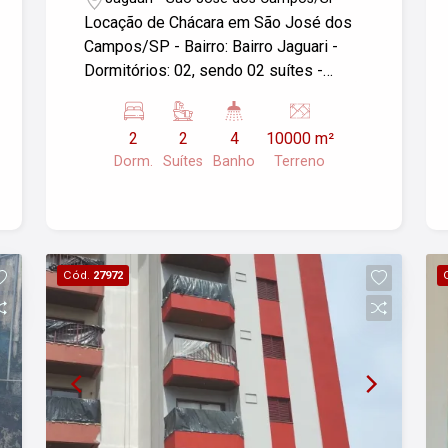
Locação de Chácara em São José dos
Campos/SP - Bairro: Bairro Jaguari -
Dormitórios: 02, sendo 02 suítes -
Banheiro: 04 - Lazer: Churrasqueira,
forno de pizza, piscina - Área do
2
2
4
10000 m²
terreno: 10.000,00 m² Se precisar de
Dorm.
Suítes
Banho
Terreno
mais informações ou detalhes sobre a
chácara, fique à vontade para perguntar!
Cód.
27972