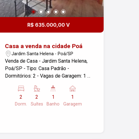
R$ 635.000,00 V
Casa a venda na cidade Poá
Jardim Santa Helena - Poá/SP
Venda de Casa - Jardim Santa Helena,
Poá/SP - Tipo: Casa Padrão -
Dormitórios: 2 - Vagas de Garagem: 1 -
Área Construída: 90,00 m² - Área do
Terreno: 72,00 m² Excelente
2
2
1
1
oportunidade em um bairro tranquilo e
Dorm.
Suítes
Banho
Garagem
bem localizado. Ideal para famílias que
buscam conforto e praticidade. Entre
em contato para mais informações ou
agendar uma visita!