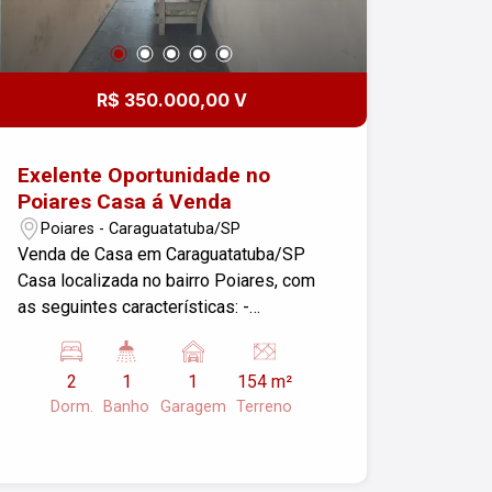
R$ 350.000,00 V
Exelente Oportunidade no
Poiares Casa á Venda
Poiares - Caraguatatuba/SP
Venda de Casa em Caraguatatuba/SP
Casa localizada no bairro Poiares, com
as seguintes características: -
Dormitórios: 2 - Garagens: 1 - Área
Construída: 96,98 m² - Área do Terreno:
2
1
1
154 m²
154,00 m² Para mais informações ou
Dorm.
Banho
Garagem
Terreno
agendar uma visita, entre em contato.
Não perca essa oportunidade!