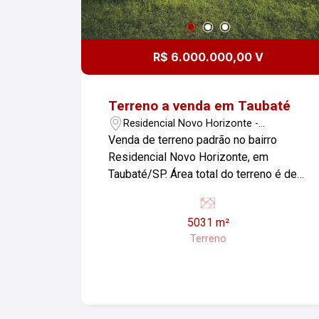
R$ 6.000.000,00 V
Terreno a venda em Taubaté
Residencial Novo Horizonte -
Taubaté/SP
Venda de terreno padrão no bairro
Residencial Novo Horizonte, em
Taubaté/SP. Área total do terreno é de
5.031,00 m². Se você estiver
interessado ou precisar de mais
5031 m²
informações, fique à vontade para
Terreno
perguntar!