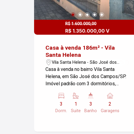
R$ 1.600.000,00
R$ 1.350.000,00 V
Casa à venda 186m² - Vila
Santa Helena
Vila Santa Helena - São José dos
Campos/SP
Casa à venda no bairro Vila Santa
Helena, em São José dos Campos/SP.
Imóvel padrão com 3 dormitórios,
sendo 01 suíte, 03 banheiros, 01
lavabo, 02 salas com varanda, cozinha
3
1
3
2
com armários e 2 garagens. A área
Dorm.
Suite
Banho
Garagens
construída é de 186,00 m², enquanto a
área do terreno totaliza 457,00 m². Ideal
para quem busca conforto e espaço em
uma localização tranquila. Para mais