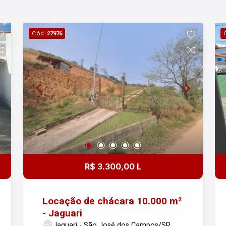
Cód.
27976
R$ 3.300,00 L
Locação de chácara 10.000 m²
- Jaguari
Jaguari - São José dos Campos/SP