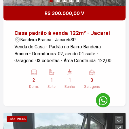
R$ 300.000,00 V
Casa padrão à venda 122m² - Jacareí
Bandeira Branca - Jacareí/SP
Venda de Casa - Padrão no Bairro Bandeira
Branca - Dormitórios: 02, sendo 01 suíte -
Garagens: 03 cobertas - Área Construída: 122,00
m² - Área do Terreno: 186,00 m² - Localização:
Jacareí/SP Excelente oportunidade para quem
2
1
1
3
busca conforto e espaço em um bairro tranquilo!
Dorm.
Suite
Banho
Garagens
Não perca a chance de conhecer este imóvel!
Cód.
28605