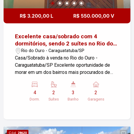
R$ 3.200,00 L
R$ 550.000,00 V
Excelente casa/sobrado com 4
dormitórios, sendo 2 suítes no Rio do
Ouro - Caraguatatuba
Rio do Ouro - Caraguatatuba/SP
Casa/Sobrado à venda no Rio do Ouro -
Caraguatatuba/SP Excelente oportunidade de
morar em um dos bairros mais procurados de
Caraguatatuba! Este sobrado oferece espaço e
conforto para a família toda:4 Dormitórios, sendo
4
2
3
2
2 Suítes Sala ampla ideal para receber família e
Dorm.
Suítes
Banho
Garagens
amigos Cozinha arejada com ótima ventilação e
iluminação natural Garagem coberta para 2
veículos Localização privilegiada: No Rio do
Ouro, próximo de tudo que você precisa no dia a
dia. A poucos minutos de UBS, Supermercados,
Cód.
28620