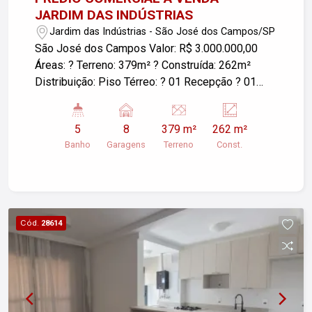
JARDIM DAS INDÚSTRIAS
Jardim das Indústrias - São José dos Campos/SP
São José dos Campos Valor: R$ 3.000.000,00
Áreas: ? Terreno: 379m² ? Construída: 262m²
Distribuição: Piso Térreo: ? 01 Recepção ? 01
Almoxarifado ? 02 Banheiros ? 02 Vestiários
Piso Superior: ? 02 Escritórios de 30m² cada ? 01
5
8
379 m²
262 m²
Banheiro Área Externa: ? Churrasqueira coberta ?
Banho
Garagens
Terreno
Const.
Área de serviço ? Cozinha ampla ? 08 vagas de
garagem Segurança: Segurança monitorada, cerca
elétrica e sensores Localização estratégica:
Jardim das Indústrias - região com forte polo
empresarial e fácil acesso. Imóvel ideal para
Cód.
28614
empresas que buscam estrutura completa,
segurança e praticidade em um só lugar. Agende
uma visita e conheça!