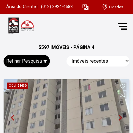
Área do Cliente
|
(012) 3924-4688
Cidades
5597 IMÓVEIS - PÁGINA 4
Refinar Pesquisa
Cód.
28630