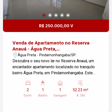
R$ 250.000,00 V
Venda de Apartamento no Reserva
Anauá - Água Preta,
Pindamonhangaba/SP
Água Preta - Pindamonhangaba/SP
Descubra o seu novo lar no Reserva Anauá, um
encantador apartamento localizado no tranquilo
bairro Água Preta, em Pindamonhangaba. Este
aconchegante imóvel possui uma área útil de
52,23 m², ideal para quem busca conforto e
2
1
1
52.23 m²
praticidade. O apartamento conta com: - Sala de
Dorm.
Banho
Garagem
A. Útil
estar espaçosa, perfeita para momentos de
descontração em família e com amigos. - 2
dormitórios acolhedores, prontos para garantir