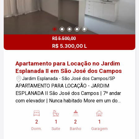
R$ 5.500,00
R$ 5.300,00 L
Apartamento para Locação no Jardim
Esplanada II em São José dos Campos
Jardim Esplanada - São José dos Campos/SP
APARTAMENTO PARA LOCAÇÃO - JARDIM
ESPLANADA II São José dos Campos | 7º andar
com elevador | Nunca habitado More em um dos
bairros mais nobres e valorizados da cidade!
Apto novo de 59m² com vista privilegiada,
2
1
2
1
excelente ventilação e iluminação natural.
Dorm.
Suite
Banho
Garagem
Características do imóvel: Nunca habitado -
pronto pra você estrear 2 dormitórios, sendo 1