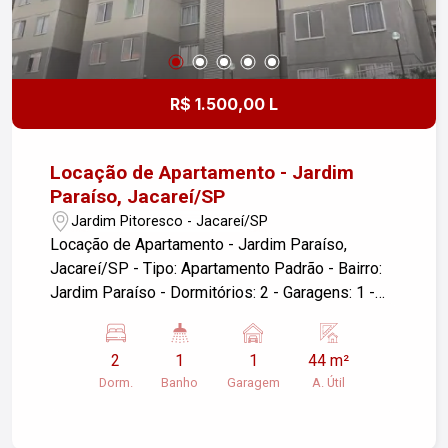
R$ 1.500,00 L
Locação de Apartamento - Jardim
Paraíso, Jacareí/SP
Jardim Pitoresco - Jacareí/SP
Locação de Apartamento - Jardim Paraíso,
Jacareí/SP - Tipo: Apartamento Padrão - Bairro:
Jardim Paraíso - Dormitórios: 2 - Garagens: 1 -
Área Útil: 44,00 m² Se você estiver interessado
em mais informações ou quiser agendar uma
2
1
1
44 m²
visita, entre em contato!
Dorm.
Banho
Garagem
A. Útil