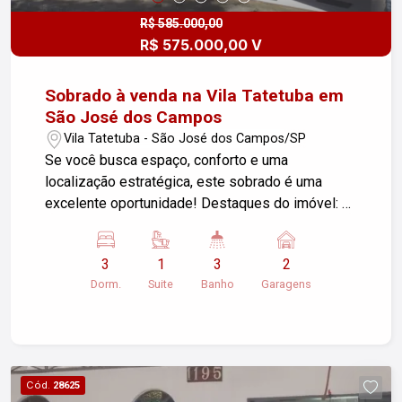
circulação na Vila Industrial, SJC. Agende sua
visita e garanta este excelente investimento!
R$ 585.000,00
R$ 575.000,00 V
Sobrado à venda na Vila Tatetuba em
São José dos Campos
Vila Tatetuba - São José dos Campos/SP
Se você busca espaço, conforto e uma
localização estratégica, este sobrado é uma
excelente oportunidade! Destaques do imóvel: 3
dormitórios, sendo 1 suíte 3 banheiros 2 vagas
de garagem cobertas 125 m² de terreno 132 m²
3
1
3
2
de área construída Um imóvel ideal para quem
Dorm.
Suite
Banho
Garagens
deseja mais comodidade no dia a dia, com
ambientes amplos e bem distribuídos para toda a
família. Entre em contato e agende sua visita.
Cód.
28625