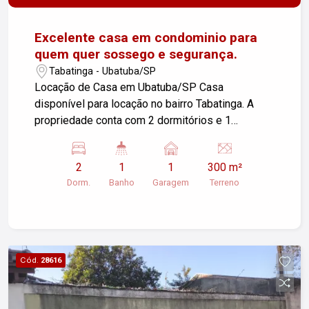
Excelente casa em condominio para
quem quer sossego e segurança.
Tabatinga - Ubatuba/SP
Locação de Casa em Ubatuba/SP Casa
disponível para locação no bairro Tabatinga. A
propriedade conta com 2 dormitórios e 1
garagem, oferecendo conforto e praticidade.
Condominio com churrasqueira e piscina. - Área
2
1
1
300 m²
Construída: 100,00 m² - Área do Terreno: 300,00
Dorm.
Banho
Garagem
Terreno
m² Se você está em busca de um lugar tranquilo
em Ubatuba, essa pode ser a opção ideal. Para
mais informações e agendamento de visitas,
entre em contato.
Cód.
28616