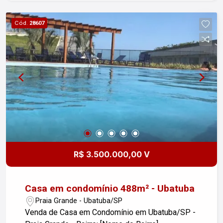
boas noites de sono. - 1 banheiro funcional,
atendendo todas as suas necessidades. -
Cód.
28607
Cozinha prática, ideal para preparar suas
refeições com conforto. - 1 vaga de garagem
descoberta, proporcionando mais comodidade.
Além disso, o apartamento recebe o sol da
manhã, trazendo luminosidade e calor para o seu
dia a dia. O Reserva Anauá oferece um ambiente
tranquilo e seguro, ideal para quem busca
qualidade de vida. Não perca a oportunidade de
adquirir seu novo lar! Entre em contato e agende
uma visita. Venha conhecer de perto tudo que
este apartamento tem a oferecer!
R$ 3.500.000,00 V
Casa em condomínio 488m² - Ubatuba
Praia Grande - Ubatuba/SP
Venda de Casa em Condomínio em Ubatuba/SP -