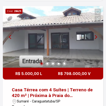
Cód.
28629
R$ 5.000,00 L
R$ 798.000,00 V
Casa Térrea com 4 Suítes | Terreno de
420 m² | Próxima à Praia do
Camaroeiro em Caraguatatuba/SP
Sumaré - Caraguatatuba/SP