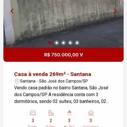
R$ 750.000,00 V
Casa à venda 269m² - Santana
Santana - São José dos Campos/SP
Vendo casa padrão no bairro Santana, São José
dos Campos/SP. A residência conta com 3
dormitórios, sendo 02 suítes, 03 banheiros, 02
salas, cozinha, área de serviço e 3 vagas de
garagem em uma área construída de 100,00 m²,
3
2
3
3
situada em um terreno de 269,00 m². Ideal para
Dorm.
Suítes
Banho
Garagens