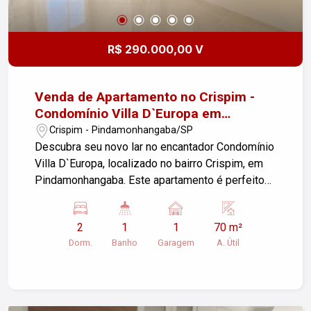
R$ 290.000,00 V
Venda de Apartamento no Crispim -
Condomínio Villa D`Europa em
Pindamonhangaba/SP
Crispim - Pindamonhangaba/SP
Descubra seu novo lar no encantador Condomínio
Villa D`Europa, localizado no bairro Crispim, em
Pindamonhangaba. Este apartamento é perfeito
para quem busca conforto e praticidade em um
só lugar. Características do Imóvel: - Área Útil:
2
1
1
70 m²
70,00m² - Dormitórios: 2 aconchegantes
Dorm.
Banho
Garagem
A. Útil
dormitórios - Banheiro: 1 banheiro moderno - Sala
de Estar: Ampla e iluminada, ideal para momentos
em família - Cozinha: Funcional e bem distribuída
- Área de Serviço: Prática e de fácil acesso -