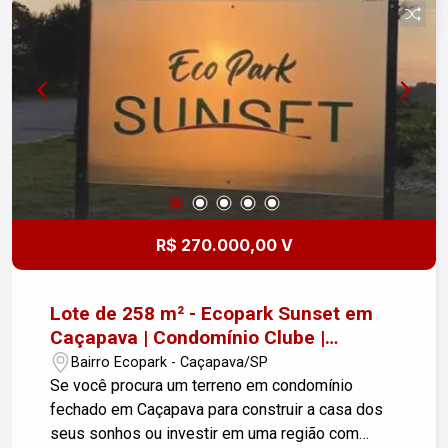
R$ 270.000,00 V
Lote de 258 m² - Ecopark Sunset em
Caçapava | Condomínio Clube |
Excelente Localização
Bairro Ecopark - Caçapava/SP
Se você procura um terreno em condomínio
fechado em Caçapava para construir a casa dos
seus sonhos ou investir em uma região com