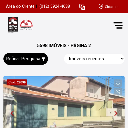
Área do Cliente
|
(012) 3924-4688
Cidades
5598 IMÓVEIS - PÁGINA 2
Refinar Pesquisa
Cód.
28699