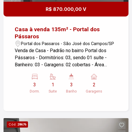
R$ 870.000,00 V
Casa à venda 135m² - Portal dos
Pássaros
Portal dos Passaros - São José dos Campos/SP
Venda de Casa - Padrão no bairro Portal dos
Pássaros - Dormitórios: 03, sendo 01 suíte -
Banheiro: 03 - Garagens: 02 cobertas - Área
Construída: 135m² - Área do Terreno: 175m² -
Localização: São José dos Campos/SP
3
1
3
2
Descrição do imóvel: Sala ampla com cozinha
Dorm.
Suite
Banho
Garagens
integrada. Fino acabamento. 03 dormitórios, suíte
com porta balcão com saída para o jardim.
Churrasqueira. Área de serviço fechada com porta
de vidro. Instalação para ar condicionado em
todos os cômodos. Projeto de iluminação. Jardim
Cód.
28676
de inverno. Portão automático. Para mais