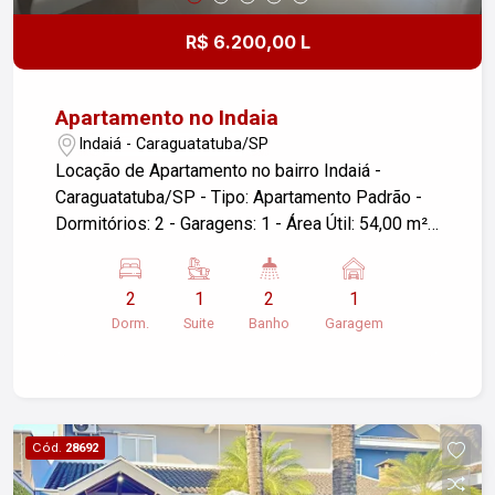
cidade.
R$ 6.200,00 L
Apartamento no Indaia
Indaiá - Caraguatatuba/SP
Locação de Apartamento no bairro Indaiá -
Caraguatatuba/SP - Tipo: Apartamento Padrão -
Dormitórios: 2 - Garagens: 1 - Área Útil: 54,00 m²
Se você estiver interessado ou precisar de mais
informações, sinta-se à vontade para perguntar!
2
1
2
1
Dorm.
Suite
Banho
Garagem
Cód.
28692