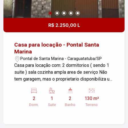
R$ 2.250,00 L
Casa para locação - Pontal Santa
Marina
Pontal de Santa Marina - Caraguatatuba/SP
Casa para locação com: 2 dormitorios ( sendo 1
suite ) sala cozinha ampla area de serviço Não
tem garagem, mas o proprietario disponibiliza um
espaço para guardar o carro. Aceita pet porte
pequeno somente ( maximo 2 ) Garantia locatícia:
2
1
2
130 m²
seguro fiança ou caução No valor esta incluso
Dorm.
Suite
Banho
Terreno
IPTU Água e energia solar são separados