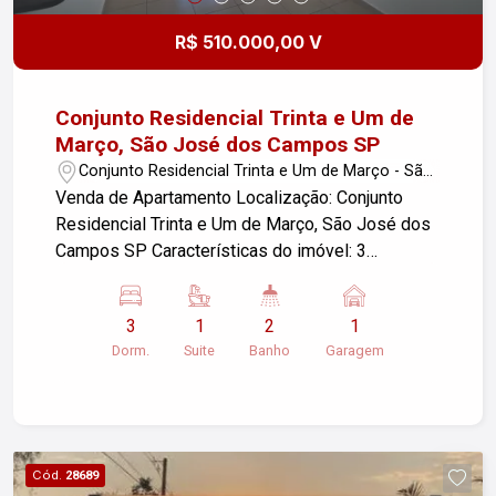
diversas opções de lazer. Agende sua visita e
venha conhecer seu novo lar!
R$ 510.000,00 V
Conjunto Residencial Trinta e Um de
Março, São José dos Campos SP
Conjunto Residencial Trinta e Um de Março - São
José dos Campos/SP
Venda de Apartamento Localização: Conjunto
Residencial Trinta e Um de Março, São José dos
Campos SP Características do imóvel: 3
dormitórios, sendo 1 suíte 1 vaga de garagem
Área útil: 67,00 m² Este apartamento oferece um
3
1
2
1
espaço confortável e bem distribuído, ideal para
Dorm.
Suite
Banho
Garagem
famílias. A localização em São José dos Campos
proporciona fácil acesso a diversas
comodidades e serviços. Para mais informações
ou agendar uma visita, entre em contato!
Cód.
28689