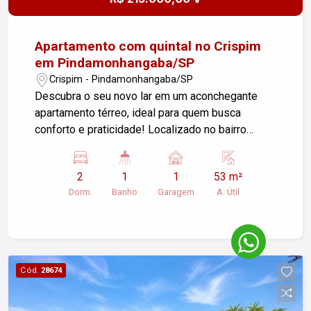
Apartamento com quintal no Crispim
em Pindamonhangaba/SP
Crispim - Pindamonhangaba/SP
Descubra o seu novo lar em um aconchegante
apartamento térreo, ideal para quem busca
conforto e praticidade! Localizado no bairro
Crispim, este charmoso imóvel possui 53m² de
área útil e oferece: - Sala de estar ampla e
2
1
1
53 m²
iluminada, perfeita para momentos de
Dorm.
Banho
Garagem
A. Útil
descontração. - 2 dormitórios arejados,
proporcionando um ambiente tranquilo para
descanso. - Banheiro moderno e funcional. -
Cozinha americana integrada, ideal para quem
gosta de praticidade e interação durante as
Cód.
28674
refeições. - Área de serviço, facilitando o dia a
dia. - Quintal privativo, um espaço perfeito para