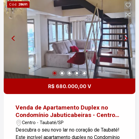
Cód.
28691
R$ 680.000,00 V
Venda de Apartamento Duplex no
Condomínio Jabuticabeiras - Centro
de Taubaté/SP
Centro - Taubaté/SP
Descubra o seu novo lar no coração de Taubaté!
Este incrível apartamento duplex no Condomínio