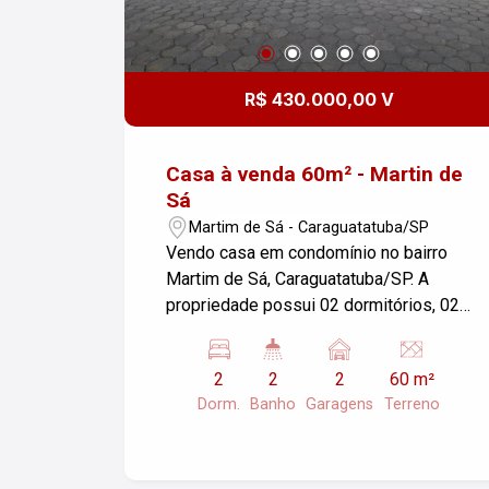
R$ 430.000,00 V
Casa à venda 60m² - Martin de
Sá
Martim de Sá - Caraguatatuba/SP
Vendo casa em condomínio no bairro
Martim de Sá, Caraguatatuba/SP. A
propriedade possui 02 dormitórios, 02
banheiros, cozinha e 02 vagas de
garagem, com área de terreno de 60m².
2
2
2
60 m²
Ideal para quem busca conforto e
Dorm.
Banho
Garagens
Terreno
segurança em uma localização
privilegiada. Entre em contato para mais
informações ou para agendar uma
visita!