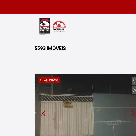
5593 IMÓVEIS
Cód.
28736