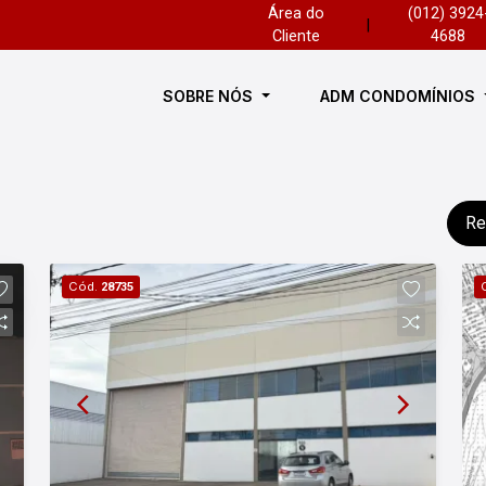
Área do
(012) 3924
|
Cliente
4688
SOBRE NÓS
ADM CONDOMÍNIOS
Re
Cód.
28735