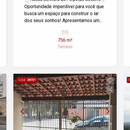
Pindamonhangaba/SP
Oportunidade imperdível para você que
busca um espaço para construir o lar
dos seus sonhos! Apresentamos um
terreno de 756m² localizado no
exclusivo condomínio Colonial Village I,
756 m²
no bairro Nossa Senhora do Perpétuo
Terreno
Socorro. Este terreno conta com uma
topografia maravilhosa, ideal para
diversos projetos, permitindo desde a
construção de uma bela residência até
áreas de lazer. A localização é
Cód.
28721
privilegiada, com fácil acesso às
principais vias da cidade e proximidade
de comércio, escolas e serviços. Não
perca a chance de investir em um
espaço que oferece qualidade de vida
e conforto para você e sua família.
Venha conhecer e se encantar com as