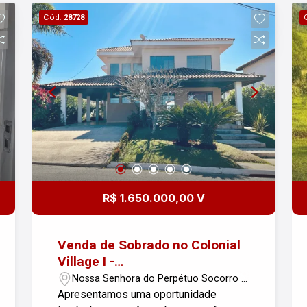
ou agendar uma visita, entre em
Cód.
28728
contato!
R$ 1.650.000,00 V
Venda de Sobrado no Colonial
Village I -
Pindamonhangaba/SP
Nossa Senhora do Perpétuo Socorro -
Pindamonhangaba/SP
Apresentamos uma oportunidade