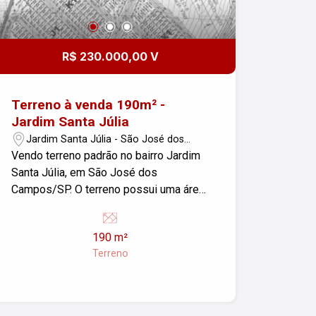
R$ 230.000,00 V
Terreno à venda 190m² -
Jardim Santa Júlia
Jardim Santa Júlia - São José dos
Campos/SP
Vendo terreno padrão no bairro Jardim
Santa Júlia, em São José dos
Campos/SP. O terreno possui uma área
de 190m². Para mais informações ou
para agendar uma visita, entre em
190 m²
contato.
Terreno