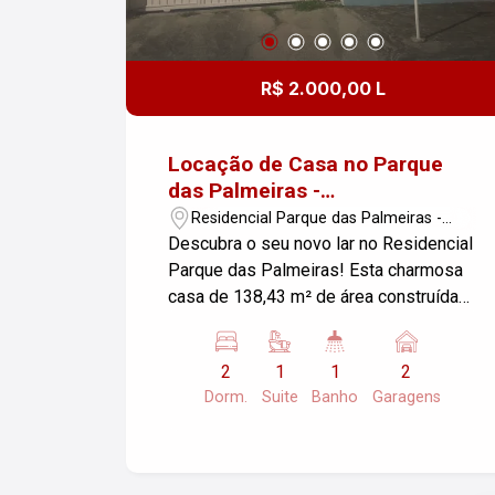
R$ 2.000,00 L
Locação de Casa no Parque
das Palmeiras -
Pindamonhangaba/SP
Residencial Parque das Palmeiras -
Pindamonhangaba/SP
Descubra o seu novo lar no Residencial
Parque das Palmeiras! Esta charmosa
casa de 138,43 m² de área construída
oferece um ambiente acolhedor e
funcional, ideal para você e sua família.
2
1
1
2
Características do Imóvel: - Sala de
Dorm.
Suite
Banho
Garagens
estar espaçosa e iluminada, perfeita
para momentos de descontração. - 2
dormitórios, sendo 1 suíte,
proporcionando conforto e privacidade.