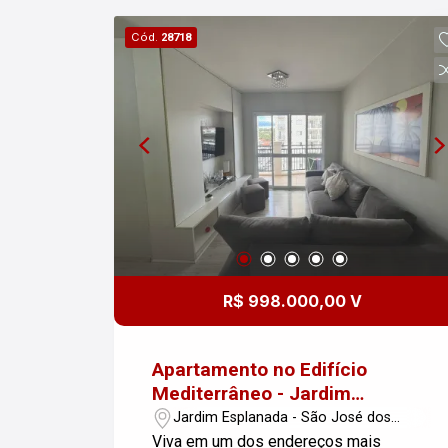
Cód.
28718
R$ 998.000,00 V
Apartamento no Edifício
Mediterrâneo - Jardim
Esplanada - São José dos
Jardim Esplanada - São José dos
Campos
Campos/SP
Viva em um dos endereços mais