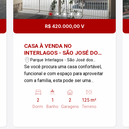
possibilidades que este terreno pode
proporcionar! Entre em contato para
mais informações e agende sua visita!
R$ 420.000,00 V
CASA À VENDA NO
INTERLAGOS - SÃO JOSÉ DOS
CAMPOS
Parque Interlagos - São José dos
Campos/SP
Se você procura uma casa confortável,
funcional e com espaço para aproveitar
com a família, esta pode ser uma
excelente oportunidade no Interlagos,
em São José dos Campos! O imóvel
2
1
2
125 m²
conta com 125 m² de terreno e 95 m²
Dorm.
Banho
Garagens
Terreno
de área útil, oferecendo ambientes bem
distribuídos e uma ótima estrutura para
o dia a dia. Características do imóvel:
125 m² de terreno 95 m² de área útil 2