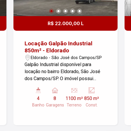
R$ 22.000,00 L
Locação Galpão Industrial
850m² - Eldorado
Eldorado - São José dos Campos/SP
Galpão Industrial disponível para
locação no bairro Eldorado, São José
dos Campos/SP. O imóvel possui
850m² de área construída e um terreno
de 1.100m², além de contar com 08
4
8
1100 m²
850 m²
garagens e 01 vaga para veículo de
Banho
Garagens
Terreno
Const.
carga, 02 escritórios/salas com 100m²,
02 banheiros em cada salão. Ideal para
empresas que buscam espaço amplo e
bem localizado. Para mais informações