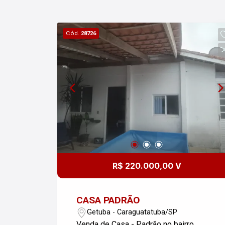
Condomínio fechado - Vaga para
visitante
Cód.
28726
R$ 220.000,00 V
CASA PADRÃO
Getuba - Caraguatatuba/SP
Venda de Casa - Padrão no bairro