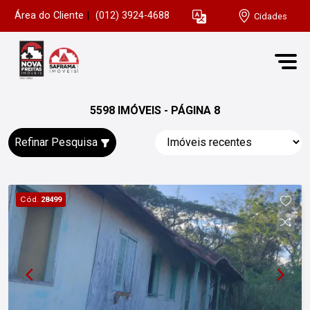
Área do Cliente
|
(012) 3924-4688
Cidades
5598 IMÓVEIS - PÁGINA 8
Refinar Pesquisa
Cód.
28499