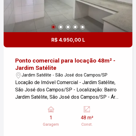
R$ 4.950,00 L
Ponto comercial para locação 48m² -
Jardim Satélite
Jardim Satélite - São José dos Campos/SP
Locação de Imóvel Comercial - Jardim Satélite,
São José dos Campos/SP - Localização: Bairro
Jardim Satélite, São José dos Campos/SP - Área
Construída: 48m² - Garagens: 01 vaga disponível
Este imóvel é ideal para diversos tipos de
1
48 m²
negócios, oferecendo um espaço funcional e
Garagem
Const.
bem localizado. Para mais informações ou
agendar uma visita, entre em contato.