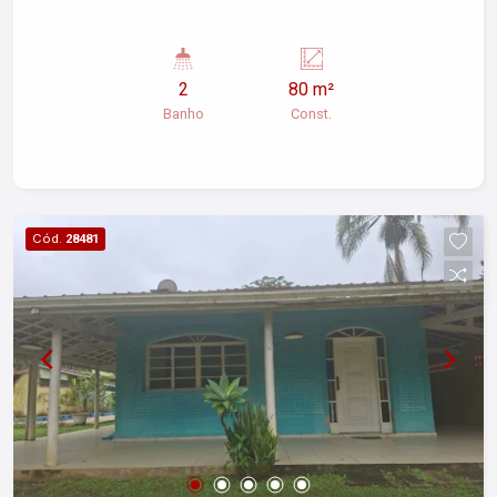
2
80 m²
Banho
Const.
Cód.
28481