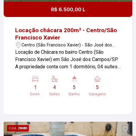
R$ 6.500,00 L
Locação chácara 200m² - Centro/São
Francisco Xavier
Centro (São Francisco Xavier) - São José dos
Campos/SP
Locação de Chácara no bairro Centro (São
Francisco Xavier) em São José dos Campos/SP.
A propriedade conta com 1 dormitório, 04 suítes
e 05 banheiros, 5 garagens, oferecendo uma área
útil de 200,00 m² e um terreno de 4.000,00 m². O
1
4
5
5
imóvel dispõe ainda de piscina, pomar e área
Dorm.
Suítes
Banho
Garagens
gourmet. Ideal para quem busca tranquilidade e
contato com a natureza. Para mais informações,
entre em contato.
Cód.
28480