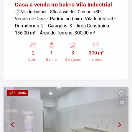
Casa a venda no bairro Vila Industrial
Vila Industrial - São José dos Campos/SP
Venda de Casa - Padrão no bairro Vila Industrial -
Dormitórios: 2 - Garagens: 3 - Área Construída:
136,00 m² - Área do Terreno: 300,00 m² -
Localização: São José dos Campos/SP - Portão
Eletronico -Gás encanado no Chuveiro -Fogão -Ar
2
1
3
300 m²
Condicionado -Quarto Planejado -Cozinha
Dorm.
Banho
Garagens
Terreno
planejada -Cerca Eletrica Para mais informações
ou agendar uma visita, entre em contato.
Cód.
28487