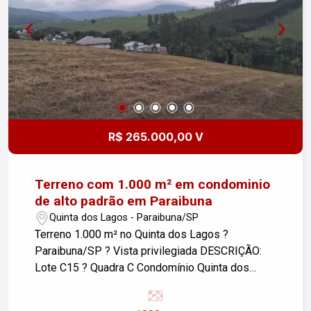
R$ 265.000,00 V
Terreno com 1.000 m² em condominio
de alto padrão em Paraibuna
Quinta dos Lagos - Paraibuna/SP
Terreno 1.000 m² no Quinta dos Lagos ?
Paraibuna/SP ? Vista privilegiada DESCRIÇÃO:
Lote C15 ? Quadra C Condomínio Quinta dos
Lagos ? Paraibuna-SP Valor: R$ 265.000,00
Terreno com 1.000 m² (20 x 50 m) à venda no