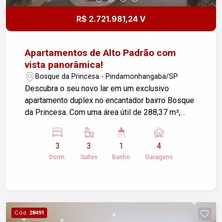
R$ 2.721.981,24 V
Apartamentos de Alto Padrão com
vista panorâmica!
Bosque da Princesa - Pindamonhangaba/SP
Descubra o seu novo lar em um exclusivo
apartamento duplex no encantador bairro Bosque
da Princesa. Com uma área útil de 288,37 m²,
este imóvel é perfeito para quem busca conforto,
sofisticação e praticidade. Características do
3
3
1
4
Apartamento: - Sala de Estar: Ampla e iluminada,
Dorm.
Suítes
Banho
Garagens
ideal para momentos de descontração e
recepção de amigos e família. - 3 Dormitórios,
todos Suítes: Cada suíte oferece privacidade e
conforto, com destaque para a suíte master, que
conta com um amplo closet, banheiro equipado
Cód.
28491
com banheira, cuba dupla e dois chuveiros. -