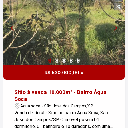
integrada à sala, perfeita para quem gosta de
cozinhar e receber amigos. - Vaga de Garagem: 1
vaga descoberta, com fácil acesso. - Interfone:
Para maior segurança e comodidade. Este
apartamento é muito bonito e bem localizado,
oferecendo fácil acesso a comércio, transporte e
serviços da região. Ideal para quem valoriza
segurança e praticidade no dia a dia. Preço de
Ocasião: Não perca essa chance única de adquirir
um imóvel com excelente custo-benefício!
Agende sua visita e venha conhecer o seu novo
R$ 530.000,00 V
lar!
Sítio à venda 10.000m² - Bairro Água
Soca
Água soca - São José dos Campos/SP
Venda de Rural - Sítio no bairro Água Soca, São
José dos Campos/SP. O imóvel possui 01
dormitório, 01 banheiro e 10 garagens, com uma