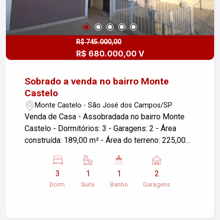
R$ 745.000,00
R$ 680.000,00 V
Sobrado a venda no bairro Monte
Castelo
Monte Castelo - São José dos Campos/SP
Venda de Casa - Assobradada no bairro Monte
Castelo - Dormitórios: 3 - Garagens: 2 - Área
construída: 189,00 m² - Área do terreno: 225,00
m² - Localização: São José dos Campos/SP Se
você está interessado em mais detalhes ou
3
1
1
2
agendar uma visita, fique à vontade para
Dorm.
Suite
Banho
Garagens
perguntar!