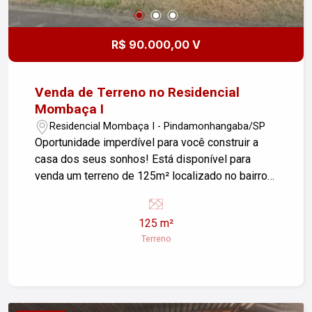
R$ 90.000,00 V
Venda de Terreno no Residencial
Mombaça I
Residencial Mombaça I - Pindamonhangaba/SP
Oportunidade imperdível para você construir a
casa dos seus sonhos! Está disponível para
venda um terreno de 125m² localizado no bairro
Residencial Mombaça I, em
Pindamonhangaba/SP. Este terreno possui uma
125 m²
excelente localização, com fácil acesso às
Terreno
principais vias da cidade e próximo a comércios,
escolas e áreas de lazer. Ideal para famílias que
buscam conforto e qualidade de vida. Não perca
essa chance de investir em um espaço que pode
se tornar o seu lar. Entre em contato e agende