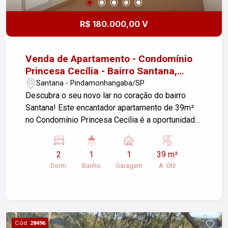
R$ 180.000,00 V
Venda de Apartamento - Condomínio
Princesa Cecília - Bairro Santana,
Pindamonhangaba/SP
Santana - Pindamonhangaba/SP
Descubra o seu novo lar no coração do bairro
Santana! Este encantador apartamento de 39m²
no Condomínio Princesa Cecília é a oportunidade
perfeita para quem busca conforto e praticidade.
Características do Imóvel: - Sala de Estar:
2
1
1
39 m²
Espaçosa e iluminada, ideal para momentos de
Dorm.
Banho
Garagem
A. Útil
lazer e descontração. - 2 Dormitórios: Ambientes
aconchegantes, prontos para receber sua
decoração. - Banheiro: Moderno, equipado com
box blindex, garantindo mais conforto e
privacidade. - Cozinha Americana: Funcional e
Cód.
28496