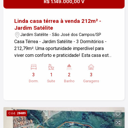
R$ 1.149.000,00 V
Linda casa térrea à venda 212m² -
Jardim Satélite
Jardim Satélite - São José dos Campos/SP
Casa Térrea - Jardim Satélite - 3 Dormitórios -
212,79m². Uma oportunidade imperdível para
viver com conforto e praticidade! Esta casa está
estrategicamente localizada próximo a
comércios, escolas, shoppings, supermercados,
3
1
2
3
lojas de conveniência, além de ter fácil acesso às
Dorm.
Suite
Banho
Garagens
principais vias de acesso da cidade. Conheça um
pouco mais das características desta casa: -
304,50m² Área de terreno - 212,79m² Área de
construída - 3 Dormitórios sendo uma suíte com
banheira hidromassagem - Sala de estar e jantar
Cód.
28489
amplas - Cozinha com armários planejados - 2
Banheiros sendo um com chuveiro a gás - 1