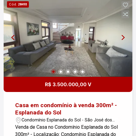
Cód.
adulto e infantil - Quadras de tênis e
28493
poliesportiva - Academia - Sauna - Salão de
festas - Churrasqueira - Trilhas ecológicas - Ruas
asfaltadas - Iluminação pública - Rede de água -
Galeria pluvial - Condomínio fechado e murado
LOCALIZAÇÃO: - Rodovia dos Tamoios, km 42 -
42 km de São José dos Campos - 42 km de
Caraguatatuba - cerca de 90 minutos de São
Paulo - AGENDE SUA VISITA
R$ 3.500.000,00 V
Casa em condomínio à venda 300m² -
Esplanada do Sol
Condomínio Esplanada do Sol - São José dos
Campos/SP
Venda de Casa no Condomínio Esplanada do Sol
300m² - Localização: Condomínio Esplanada do