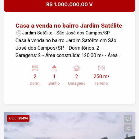
R$ 1.000.000,00 V
Casa a venda no bairro Jardim Satélite
Jardim Satélite - São José dos Campos/SP
Casa à venda no bairro Jardim Satélite em São
José dos Campos/SP. - Dormitórios: 2 -
Garagens: 2 - Área construída: 120,00 m² - Área
do terreno: 250,00 m² Se precisar de mais
informações ou quiser agendar uma visita, estou
2
1
2
250 m²
à disposição!
Dorm.
Banho
Garagens
Terreno
Cód.
28494