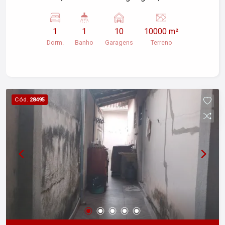
área de terreno de 10.000m². Vista para as
montanhas, cercado de alambrado e murado nas
1
1
10
10000 m²
laterais. Para mais informações, entre em
Dorm.
Banho
Garagens
Terreno
contato!
Cód.
28495