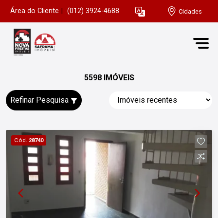
Área do Cliente
|
(012) 3924-4688
Cidades
5598 IMÓVEIS
Refinar Pesquisa
Cód.
28740