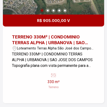
R$ 905.000,00 V
TERRENO 330M² | CONDOMINIO
TERRAS ALPHA | URBANOVA | SAO
JOSE DOS CAMPOS
Loteamento Terras Alpha São José dos Campos
- São José dos Campos/SP
TERRENO 330M² | CONDOMINIO TERRAS
ALPHA | URBANOVA | SAO JOSE DOS CAMPOS
Topografia plana com vista permanente para a
Serra da Mantiqueira! O residencial conta com
fiação e infraestrutura de dados totalmente
330 m²
subterrâneas. Complexo Esportivo e Bem-Estar:
Terreno
conta com um conceito de `condomínio clube` e
traz uma estrutura de lazer e convivência
bastante completa! Espaço fitness equipado com
aparelhos modernos. Piscina Adulto e Infantil