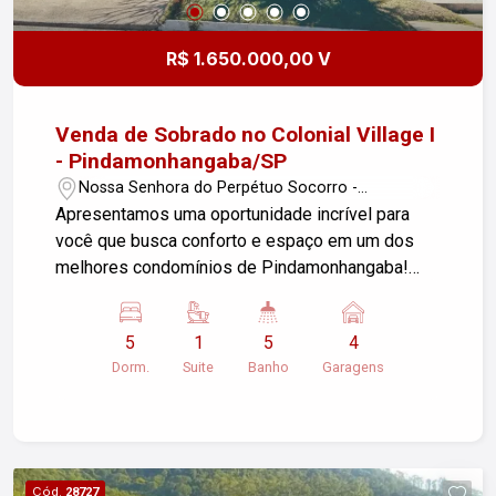
R$ 1.650.000,00 V
Venda de Sobrado no Colonial Village I
- Pindamonhangaba/SP
Nossa Senhora do Perpétuo Socorro -
Pindamonhangaba/SP
Apresentamos uma oportunidade incrível para
você que busca conforto e espaço em um dos
melhores condomínios de Pindamonhangaba!
Este belo sobrado está localizado no bairro
Nossa Senhora do Perpétuo Socorro e possui as
5
1
5
4
seguintes características: - 5 dormitórios, sendo
Dorm.
Suite
Banho
Garagens
uma suíte master com banheira, closet, pia e
chuveiros duplos, proporcionando todo o
conforto e privacidade que você e sua família
merecem. - Sala ampla e copa generosa, ideal
para momentos de convivência e refeições em
Cód.
28727