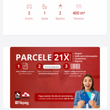
distribuídos, com 2 dormitórios, sendo 1 suíte, 2
banheiros e sala espaçosa. Conta ainda com
2
1
2
400 m²
cozinha ampla e dormitórios com armários em
Dorm.
Suite
Banho
Terreno
alvenaria. A casa recebe sol pela manhã e à tarde,
proporcionando ótima iluminação natural aos
ambientes. Para os momentos de lazer, dispõe
de fogão a lenha e churrasqueira, ideais para
reunir a família e os amigos. Localização: próxima
à Praia Martim de Sá. Garantia locatícia: aceita
Seguro Fiança. Não aceita pet.