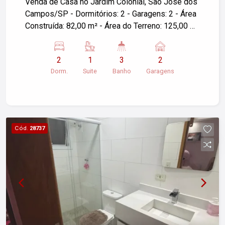
Venda de Casa no Jardim Colonial, São José dos
Campos/SP - Dormitórios: 2 - Garagens: 2 - Área
Construída: 82,00 m² - Área do Terreno: 125,00 m²
Ótima oportunidade para quem busca conforto e
praticidade em um dos bairros mais agradáveis
2
1
3
2
de São José dos Campos. Para mais
Dorm.
Suite
Banho
Garagens
informações, agende uma visita, entre em
contato!
Cód.
28737