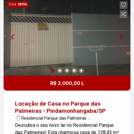
Closet - Varanda - 5 aparelhos de ar-
Cód.
28736
condicionado - 2 vagas de garagem cobertas -
Sol da manhã e da tarde - Jacuzzi para 6
pessoas com vista panorâmica. Lazer do
condomínio: - Piscina - Academia - Salão de
festas - Salão de jogos O imóvel pode ser
negociado mobiliado ou não, mediante acordo.
Condições de negociação: aceita venda ou
permuta por apartamento no Costa Esmeralda,
mediante análise. Uma excelente oportunidade
para quem busca conforto, lazer e proximidade
com a praia, em uma das regiões mais desejadas
R$ 2.000,00 L
de Caraguatatuba. ? Agende sua visita e venha
conhecer!
Locação de Casa no Parque das
Palmeiras - Pindamonhangaba/SP
Residencial Parque das Palmeiras -
Pindamonhangaba/SP
Descubra o seu novo lar no Residencial Parque
das Palmeiras! Esta charmosa casa de 138,43 m²