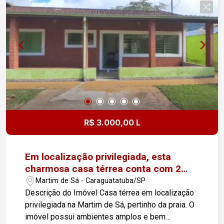
R$ 3.000,00 L
Em localização privilegiada, esta
charmosa casa térrea conta com 2
dormitórios e está situada em uma das
Martim de Sá - Caraguatatuba/SP
regiões mais procuradas de
Descrição do Imóvel Casa térrea em localização
Caraguatatuba, próxima à praia.
privilegiada na Martim de Sá, pertinho da praia. O
imóvel possui ambientes amplos e bem