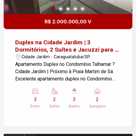
R$ 2.000.000,00 V
Duplex na Cidade Jardim | 3
Dormitórios, 2 Suítes e Jacuzzi para 6
Pessoas ? Próximo à Praia Martim de
Cidade Jardim - Caraguatatuba/SP
Sá
Apartamento Duplex no Condomínio Talhamar ?
Cidade Jardim | Próximo à Praia Martim de Sá
Excelente apartamento duplex no Condomínio
Talhamar, localizado no bairro Cidade Jardim, em
Caraguatatuba, próximo à Praia Martim de Sá. O
3
2
3
2
imóvel conta com 3 dormitórios, sendo 2 suítes,
Dorm.
Suítes
Banho
Garagens
oferecendo conforto, espaço e excelente
distribuição dos ambientes. Características do
imóvel: - 3 dormitórios - 2 suítes - 3 banheiros -
Sala - Cozinha planejada - Armários embutidos -