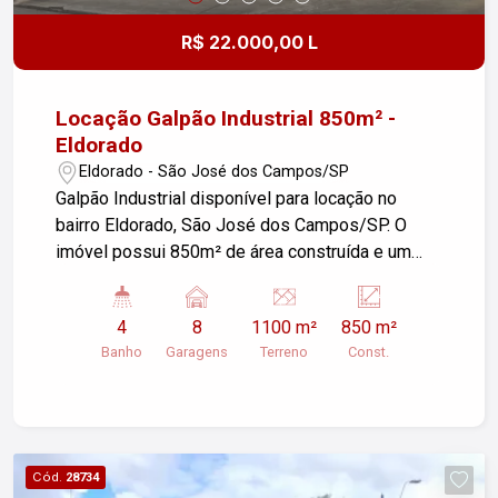
Palmeiras!
R$ 22.000,00 L
Locação Galpão Industrial 850m² -
Eldorado
Eldorado - São José dos Campos/SP
Galpão Industrial disponível para locação no
bairro Eldorado, São José dos Campos/SP. O
imóvel possui 850m² de área construída e um
terreno de 1.100m², além de contar com 08
garagens e 01 vaga para veículo de carga, 02
4
8
1100 m²
850 m²
escritórios/salas com 100m², 02 banheiros em
Banho
Garagens
Terreno
Const.
cada salão. Ideal para empresas que buscam
espaço amplo e bem localizado. Para mais
informações ou agendar uma visita, entre em
contato!
Cód.
28734