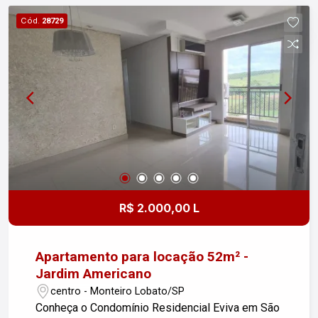
com deck seco e molhado. Quadra de Tênis
Cód.
28729
Oficial. Quadra Poliesportiva. Campo de Futebol
Society com gramado natural. Salão de Festas
Gourmet: Espaço climatizado e equipado
(inclusive com sistema de som bluetooth e Wi-Fi
nas áreas comuns). Churrasqueira. Salão de
Jogos. Playground. Espaço Pet. Sistema interno
de ciclovia com bicicletário e bikes para uso
coletivo dos moradores.
R$ 2.000,00 L
Apartamento para locação 52m² -
Jardim Americano
centro - Monteiro Lobato/SP
Conheça o Condomínio Residencial Eviva em São