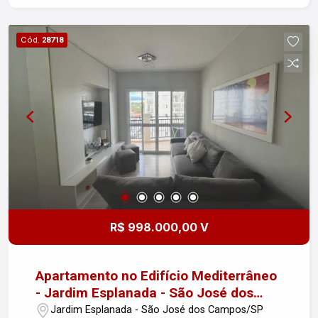
Academia totalmente equipada - Salão de festas
para suas comemorações - Segurança 24 horas -
Cód.
28718
Localização: Situado no coração do Jardim
Esplanada, você terá acesso fácil a diversas
opções de comércio, restaurantes e transporte
público. Aproveite esta oportunidade de viver
com conforto e praticidade em uma das regiões
mais desejadas da cidade! Entre em contato para
mais informações e agendamento de visitas.
Desfrute de um apartamento, com diversas
comodidades como: ? Portaria 24h ? Piscina ?
Sacada gourmet ? Piso Laminado ? Churrasqueira
? SPA
R$ 998.000,00 V
Apartamento no Edifício Mediterrâneo
- Jardim Esplanada - São José dos
Campos
Jardim Esplanada - São José dos Campos/SP