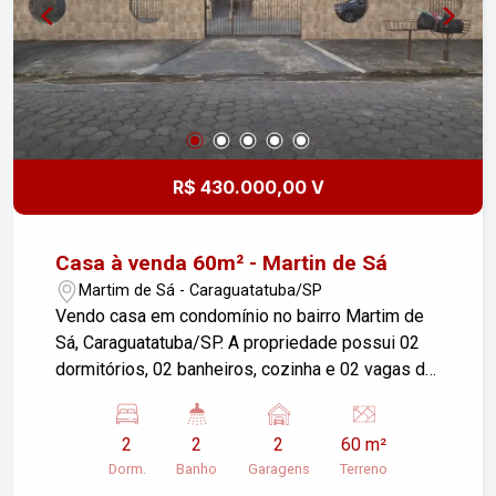
garagem cobertas. Diferenciais do Condomínio -
Salão de festas. - Amplo estacionamento para
visitas, garantindo total comodidade aos seus
convidados. - Portaria e segurança. Morar no
Centro de São José dos Campos significa ter
facilidade de acesso a pé ou a poucos minutos
de bancos, farmácias, comércios, restaurantes,
R$ 430.000,00 V
escolas e com fácil fluxo para as principais vias
da cidade. Entre em contato e agende sua visita
hoje mesmo!
Casa à venda 60m² - Martin de Sá
Martim de Sá - Caraguatatuba/SP
Vendo casa em condomínio no bairro Martim de
Sá, Caraguatatuba/SP. A propriedade possui 02
dormitórios, 02 banheiros, cozinha e 02 vagas de
garagem, com área de terreno de 60m². Ideal para
quem busca conforto e segurança em uma
2
2
2
60 m²
localização privilegiada. Entre em contato para
Dorm.
Banho
Garagens
Terreno
mais informações ou para agendar uma visita!