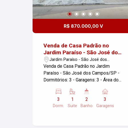
R$ 870.000,00 V
Venda de Casa Padrão no
Jardim Paraíso - São José dos
Campos/SP
Jardim Paraíso - São José dos
Campos/SP
Venda de Casa Padrão no Jardim
Paraíso - São José dos Campos/SP -
Dormitórios: 3 - Garagens: 3 - Área do
Terreno: 330,00 m² -Edícula com sala,
quarta, cozinha e Banheiro. Se você
3
1
2
3
está buscando uma casa espaçosa em
Dorm.
Suite
Banho
Garagens
um bairro tranquilo, essa pode ser a
oportunidade ideal. Localizada no
Jardim Paraíso, a propriedade oferece
conforto e praticidade, com espaço