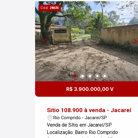
ambientes mais iluminados e
Cód.
28635
agradáveis Excelente potencial para
moradia ou investimento Imóvel com
espaço para valorização e
possibilidade de conclusão da obra
conforme o seu projeto Uma ótima
oportunidade para quem busca um
imóvel com terreno, vagas de garagem
e potencial para ampliar e transformar
em um lar completo e personalizado!
R$ 3.900.000,00 V
Sitio 108.900 à venda - Jacareí
Rio Comprido - Jacareí/SP
Venda de Sítio em Jacareí/SP
Localização: Bairro Rio Comprido