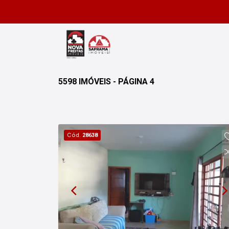
5598 IMÓVEIS - PÁGINA 4
Cód.
28638