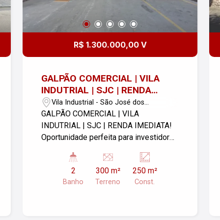
R$ 1.300.000,00 V
GALPÃO COMERCIAL | VILA
INDUTRIAL | SJC | RENDA
IMEDIATA!
Vila Industrial - São José dos
Campos/SP
GALPÃO COMERCIAL | VILA
INDUTRIAL | SJC | RENDA IMEDIATA!
Oportunidade perfeita para investidores
e empresas que buscam segurança,
rentabilidade imediata e localização
2
300 m²
250 m²
estratégica em São José dos Campos.
Banho
Terreno
Const.
Localizado em uma das avenidas de
maior fluxo da Vila Industrial, o imóvel
está inserido em um polo comercial
consolidado. Garante visibilidade