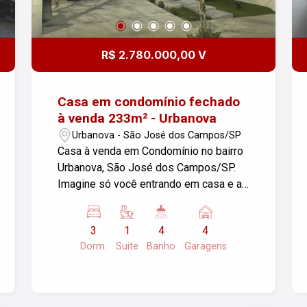
R$ 2.780.000,00 V
Casa em condomínio fechado
à venda 233m² - Urbanova
Urbanova - São José dos Campos/SP
Casa à venda em Condomínio no bairro
Urbanova, São José dos Campos/SP.
Imagine só você entrando em casa e a
sua assistente virtual `ALEXA` pronta
pra te atender! Com 3 dormitórios, 1
3
1
4
4
suíte e sala com ar condicionado, 4
Dorm.
Suite
Banho
Garagens
banheiros, lavabo, cozinha planejada e
sala com sacada, ideal para a sua
famílias. Conta ainda com 4 vagas de
garagem e infra estrutura para recarga