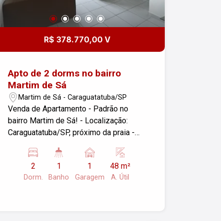
R$ 378.770,00 V
Apto de 2 dorms no bairro
Martim de Sá
Martim de Sá - Caraguatatuba/SP
Venda de Apartamento - Padrão no
bairro Martim de Sá! - Localização:
Caraguatatuba/SP, próximo da praia -
Características: - 2 dormitórios - 1 vaga
de garagem - Área útil: 48,00 m² -
2
1
1
48 m²
Pronto para morar - Estrutura com
Dorm.
Banho
Garagem
A. Útil
churrasqueira e playground. A Praia
Martim de Sá é a praia mais famosa,
agitada e popular de Caraguatatuba,
conhecida por sua animada vida