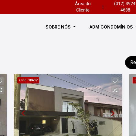
Área do
(012) 3924
|
Cliente
4688
SOBRE NÓS
ADM CONDOMÍNIOS
Re
Cód.
28637