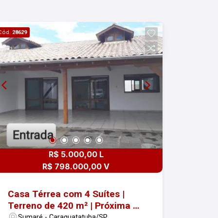
Cód.
28629
R$ 5.000,00 L
R$ 798.000,00 V
Casa Térrea com 4 Suítes |
Terreno de 420 m² | Próxima à
Praia do Camaroeiro em
Sumaré - Caraguatatuba/SP