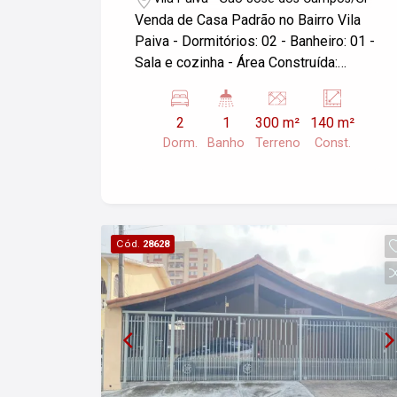
Venda de Casa Padrão no Bairro Vila
Paiva - Dormitórios: 02 - Banheiro: 01 -
Sala e cozinha - Área Construída:
140,00 m² - Área do Terreno: 300,00 m²
- Localização: São José dos
2
1
300 m²
140 m²
Campos/SP Para mais informações ou
Dorm.
Banho
Terreno
Const.
agendar uma visita, entre em contato.
Cód.
28628