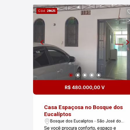
suficiente para a sua família e para
Cód.
28625
receber amigos. Entre em contato para
mais informações e agendar uma visita!
R$ 480.000,00 V
Casa Espaçosa no Bosque dos
Eucalíptos
Bosque dos Eucaliptos - São José dos
Campos/SP
Se você procura conforto, espaço e