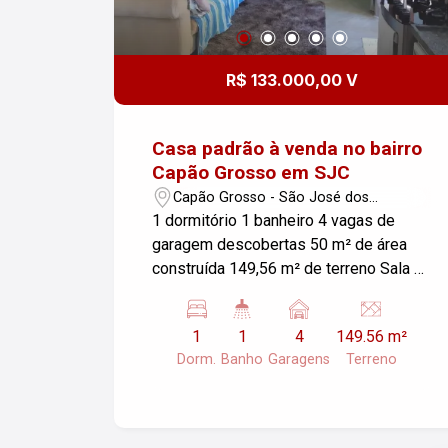
R$ 133.000,00 V
Casa padrão à venda no bairro
Capão Grosso em SJC
Capão Grosso - São José dos
Campos/SP
1 dormitório 1 banheiro 4 vagas de
garagem descobertas 50 m² de área
construída 149,56 m² de terreno Sala e
cozinha conjugadas, proporcionando um
ambiente integrado e funcional Área de
1
1
4
149.56 m²
serviço localizada no piso inferior Piso
Dorm.
Banho
Garagens
Terreno
superior em obra, oferecendo a
possibilidade de ampliar e personalizar
o imóvel de acordo com suas
necessidades Sol da manhã, garantindo