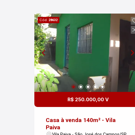
Cód.
28632
R$ 250.000,00 V
Casa à venda 140m² - Vila
Paiva
Vila Paiva - São José dos Campos/SP