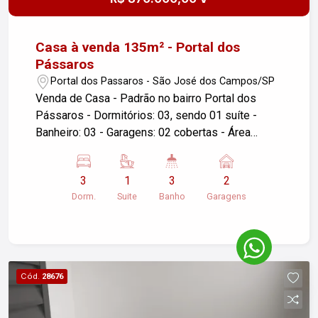
Casa à venda 135m² - Portal dos
Pássaros
Portal dos Passaros - São José dos Campos/SP
Venda de Casa - Padrão no bairro Portal dos
Pássaros - Dormitórios: 03, sendo 01 suíte -
Banheiro: 03 - Garagens: 02 cobertas - Área
Construída: 135m² - Área do Terreno: 175m² -
Localização: São José dos Campos/SP
3
1
3
2
Descrição do imóvel: Sala ampla com cozinha
Dorm.
Suite
Banho
Garagens
integrada. Fino acabamento. 03 dormitórios, suíte
com porta balcão com saída para o jardim.
Churrasqueira. Área de serviço fechada com porta
de vidro. Instalação para ar condicionado em
todos os cômodos. Projeto de iluminação. Jardim
Cód.
28676
de inverno. Portão automático. Para mais
informações ou agendar uma visita, entre em