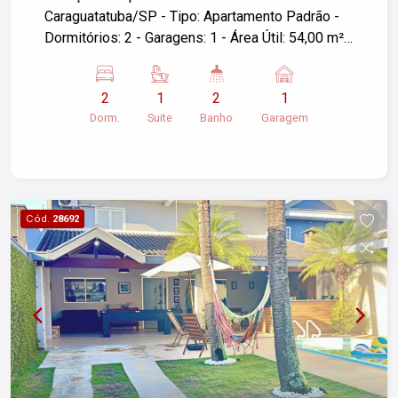
Caraguatatuba/SP - Tipo: Apartamento Padrão -
Dormitórios: 2 - Garagens: 1 - Área Útil: 54,00 m²
Se você estiver interessado ou precisar de mais
informações, sinta-se à vontade para perguntar!
2
1
2
1
Dorm.
Suite
Banho
Garagem
Cód.
28692