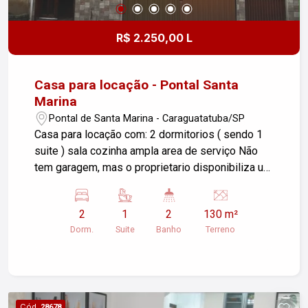
R$ 2.250,00 L
Casa para locação - Pontal Santa
Marina
Pontal de Santa Marina - Caraguatatuba/SP
Casa para locação com: 2 dormitorios ( sendo 1
suite ) sala cozinha ampla area de serviço Não
tem garagem, mas o proprietario disponibiliza um
espaço para guardar o carro. Aceita pet porte
pequeno somente ( maximo 2 ) Garantia locatícia:
2
1
2
130 m²
seguro fiança ou caução No valor esta incluso
Dorm.
Suite
Banho
Terreno
IPTU Água e energia solar são separados
Cód.
28678