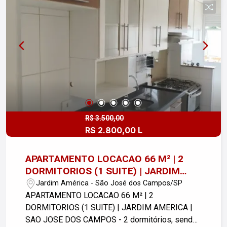
Conveniência: O apartamento conta com
ventilação natural, garantindo um ambiente fresco
e arejado. Além disso, você terá acesso a
conexão com internet, interfone e TV a cabo,
proporcionando todo o conforto que você
merece. Não perca a oportunidade de viver em
um lugar que une qualidade de vida e praticidade.
Agende sua visita e venha conhecer seu novo lar!
R$ 3.500,00
R$ 2.800,00 L
APARTAMENTO LOCACAO 66 M² | 2
DORMITORIOS (1 SUITE) | JARDIM
AMERICA | SAO JOSE DOS CAMPOS
Jardim América - São José dos Campos/SP
APARTAMENTO LOCACAO 66 M² | 2
DORMITORIOS (1 SUITE) | JARDIM AMERICA |
SAO JOSE DOS CAMPOS - 2 dormitórios, sendo