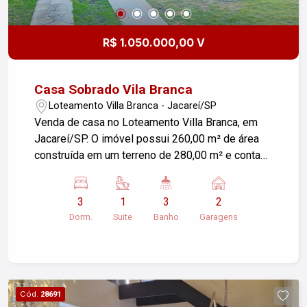
R$ 1.050.000,00 V
Casa Sobrado Vila Branca
Loteamento Villa Branca - Jacareí/SP
Venda de casa no Loteamento Villa Branca, em
Jacareí/SP. O imóvel possui 260,00 m² de área
construída em um terreno de 280,00 m² e conta
com 3 dormitórios e 2 vagas de garagem. A casa
oferece ambientes amplos e confortáveis, além
3
1
3
2
de piscina, churrasqueira, jardim, quintal, varanda
Dorm.
Suite
Banho
Garagens
gourmet e armários planejados na cozinha,
banheiro e quarto. Uma excelente oportunidade
para quem busca conforto, praticidade e
qualidade de vida em uma localização tranquila.
Entre em contato para mais informações e
Cód.
28691
agende uma visita!