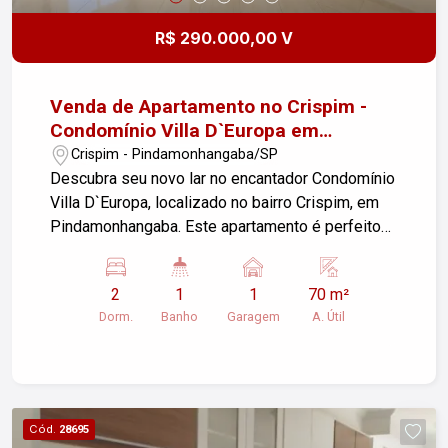
R$ 290.000,00 V
Venda de Apartamento no Crispim -
Condomínio Villa D`Europa em
Pindamonhangaba/SP
Crispim - Pindamonhangaba/SP
Descubra seu novo lar no encantador Condomínio
Villa D`Europa, localizado no bairro Crispim, em
Pindamonhangaba. Este apartamento é perfeito
para quem busca conforto e praticidade em um
só lugar. Características do Imóvel: - Área Útil:
2
1
1
70 m²
70,00m² - Dormitórios: 2 aconchegantes
Dorm.
Banho
Garagem
A. Útil
dormitórios - Banheiro: 1 banheiro moderno - Sala
de Estar: Ampla e iluminada, ideal para momentos
em família - Cozinha: Funcional e bem distribuída
- Área de Serviço: Prática e de fácil acesso -
Varanda: Perfeita para relaxar e aproveitar o sol
Cód.
28695
da tarde - Garagem: 1 vaga coberta Conforto e