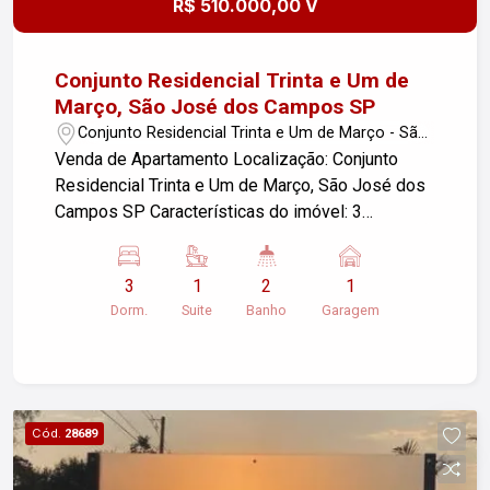
R$ 510.000,00 V
Conjunto Residencial Trinta e Um de
Março, São José dos Campos SP
Conjunto Residencial Trinta e Um de Março - São
José dos Campos/SP
Venda de Apartamento Localização: Conjunto
Residencial Trinta e Um de Março, São José dos
Campos SP Características do imóvel: 3
dormitórios, sendo 1 suíte 1 vaga de garagem
Área útil: 67,00 m² Este apartamento oferece um
3
1
2
1
espaço confortável e bem distribuído, ideal para
Dorm.
Suite
Banho
Garagem
famílias. A localização em São José dos Campos
proporciona fácil acesso a diversas
comodidades e serviços. Para mais informações
ou agendar uma visita, entre em contato!
Cód.
28689