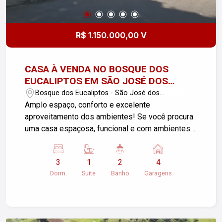
ilustrativa. Entre em contato para mais
informações.
R$ 1.150.000,00 V
CASA À VENDA NO BOSQUE DOS
EUCALIPTOS EM SÃO JOSÉ DOS
CAMPOS - SP
Bosque dos Eucaliptos - São José dos
Campos/SP
Amplo espaço, conforto e excelente
aproveitamento dos ambientes! Se você procura
uma casa espaçosa, funcional e com ambientes
que atendem perfeitamente às necessidades da
família, esta é uma excelente oportunidade no
3
1
2
4
Bosque dos Eucaliptos, em São José dos
Dorm.
Suite
Banho
Garagens
Campos. Com 275 m² de área útil em um terreno
de 115 m², o imóvel oferece uma ótima
distribuição dos espaços, além de diferenciais
que tornam o dia a dia muito mais confortável.