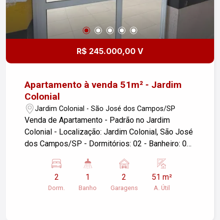
R$ 245.000,00 V
Apartamento à venda 51m² - Jardim
Colonial
Jardim Colonial - São José dos Campos/SP
Venda de Apartamento - Padrão no Jardim
Colonial - Localização: Jardim Colonial, São José
dos Campos/SP - Dormitórios: 02 - Banheiro: 01
- Sala com sacada - Cozinha e área de serviço -
Garagens: 02 - Área útil: 51m² Este apartamento é
2
1
2
51 m²
ideal para quem busca conforto e praticidade em
Dorm.
Banho
Garagens
A. Útil
uma boa localização. Para mais informações ou
agendar uma visita, entre em contato!