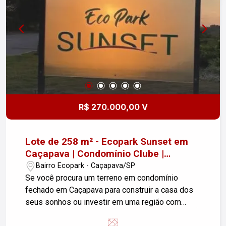
R$ 270.000,00 V
Lote de 258 m² - Ecopark Sunset em
Caçapava | Condomínio Clube |
Excelente Localização
Bairro Ecopark - Caçapava/SP
Se você procura um terreno em condomínio
fechado em Caçapava para construir a casa dos
seus sonhos ou investir em uma região com
grande potencial de valorização, esta é uma