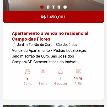
R$ 1.450,00 L
Apartamento a venda no residencial
Campo das Flores
Jardim Torrão de Ouro - São José dos
Campos/SP
Venda de Apartamento - Padrão Localização:
Jardim Torrão de Ouro, São José dos
Campos/SP Características do Imóvel: -
Dormitórios: 2 - Garagens: 1 - Área Útil: 44,00 m²
Este apartamento é ideal para quem busca
2
1
1
44 m²
conforto e praticidade em uma localização
Dorm.
Banho
Garagem
A. Útil
tranquila. Entre em contato para mais
informações e agende uma visita!