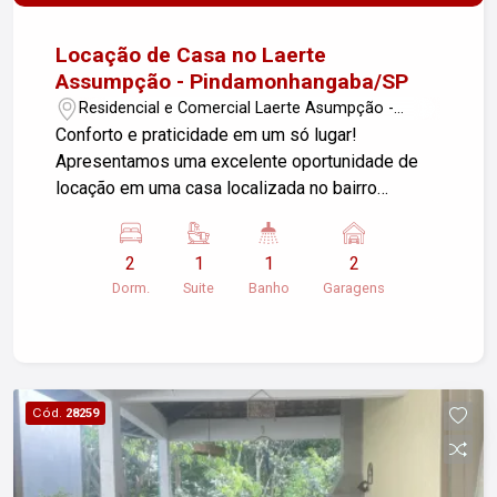
Locação de Casa no Laerte
Assumpção - Pindamonhangaba/SP
Residencial e Comercial Laerte Asumpção -
Pindamonhangaba/SP
Conforto e praticidade em um só lugar!
Apresentamos uma excelente oportunidade de
locação em uma casa localizada no bairro
Residencial e Comercial Laerte Assumpção.
Características do imóvel: - Sala de estar
2
1
1
2
aconchegante - 2 dormitórios, sendo 1 suíte - 1
Dorm.
Suite
Banho
Garagens
banheiro social - Cozinha funcional - Área de
serviço - Quintal espaçoso, ideal para momentos
de lazer - 2 vagas de garagem cobertas Com
uma área total de 157,76 m², esta casa oferece
espaço e conforto para sua família. Localizada
Cód.
28259
em um bairro tranquilo e bem estruturado, você
estará próximo a comércios, escolas e áreas de
lazer. Não perca essa oportunidade! Agende uma