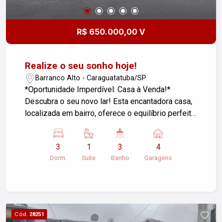
R$ 650.000,00 V
Realize o seu sonho hoje!
Barranco Alto - Caraguatatuba/SP
*Oportunidade Imperdível: Casa à Venda!*
Descubra o seu novo lar! Esta encantadora casa,
localizada em bairro, oferece o equilíbrio perfeito
entre conforto e praticidade. Com 03 quartos
espaçosos e 03 banheiros, o imóvel é ideal para
3
1
3
4
famílias ou quem busca um ambiente
Dorm.
Suite
Banho
Garagens
aconchegante. *Destaques do Imóvel:* - Sala de
estar iluminada e arejada - Cozinha moderna com
armários planejados - Quintal amplo, perfeito para
momentos de lazer - como churrasqueira, -
Garagem para vários carros *Localização
Cód.
28251
Privilegiada:* Situada próxima a escolas,