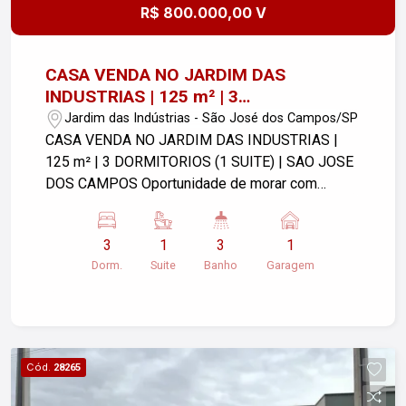
R$ 800.000,00 V
CASA VENDA NO JARDIM DAS
INDUSTRIAS | 125 m² | 3
DORMITORIOS (1 SUITE) | SAO JOSE
Jardim das Indústrias - São José dos Campos/SP
DOS CAMPOS
CASA VENDA NO JARDIM DAS INDUSTRIAS |
125 m² | 3 DORMITORIOS (1 SUITE) | SAO JOSE
DOS CAMPOS Oportunidade de morar com
conforto e segurança em um dos bairros mais
desejados e tranquilos de São José dos
3
1
3
1
Campos! Esta excelente casa de 155 m² de área
Dorm.
Suite
Banho
Garagem
construída oferece ambientes integrados e muito
funcionais. São 3 dormitórios, sendo 1 suíte. A
área social conta com sala ampla, cozinha e copa
equipadas com móveis planejados, lavabo e área
de serviço coberta. Para os momentos de lazer
Cód.
28265
em família, o imóvel dispõe de um ótimo espaço
com churrasqueira. - Móveis planejados na