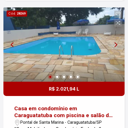
quem ama cozinhar. - Banheiro: Com pia de
quartzo, combinando beleza e durabilidade. -
Cód.
28269
Sacada: Aproveite a luz do sol da manhã e a vista
ao seu redor. - Área de Serviço: Prática e
funcional, atende a todas as suas necessidades.
- 1 Vaga de Garagem: Comodidade e segurança
para o seu veículo. - Piso Laminado: Elegância e
conforto na sala e nos quartos. Este apartamento
é ideal para quem busca um ambiente agradável,
com ótima iluminação natural e acabamentos de
qualidade. Aproveite a oportunidade de viver em
um local tranquilo, próximo a comércio e serviços
da região. Não perca tempo! Entre em contato e
R$ 2.021,94 L
agende uma visita!
Casa em condomínio em
Caraguatatuba com piscina e salão de
jogos
Pontal de Santa Marina - Caraguatatuba/SP