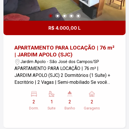
R$ 4.000,00 L
APARTAMENTO PARA LOCAÇÃO | 76 m²
| JARDIM APOLO (SJC)
Jardim Apolo - São José dos Campos/SP
APARTAMENTO PARA LOCAÇÃO | 76 m² |
JARDIM APOLO (SJC) 2 Dormitórios (1 Suíte) +
Escritório | 2 Vagas | Semi-mobiliado Se você
busca conforto, praticidade e qualidade de vida
em uma das regiões mais valorizadas de São
2
1
2
2
José dos Campos, este é o imóvel ideal.
Dorm.
Suite
Banho
Garagens
Localizado no renomado Condomínio Vivendas
Apollo, o apartamento está finamente decorado e
pronto para morar. - 76 m² muito bem