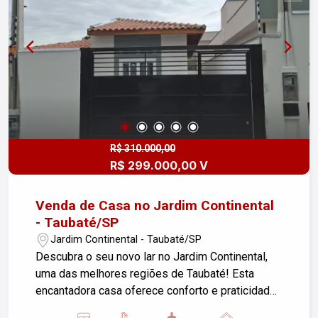
cozinha e nos banheiros. - Banheiro social +
lavabo. - Portão automático. - Sistema de
segurança completo em toda a área da casa.
Agende sua visita e venha conhecer o seu
próximo lar!
R$ 310.000,00
R$ 299.000,00 V
Venda de Casa no Jardim Continental
- Taubaté/SP
Jardim Continental - Taubaté/SP
Descubra o seu novo lar no Jardim Continental,
uma das melhores regiões de Taubaté! Esta
encantadora casa oferece conforto e praticidade
em um ambiente acolhedor. Características do