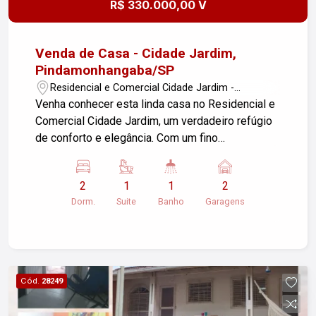
R$ 330.000,00 V
Venda de Casa - Cidade Jardim,
Pindamonhangaba/SP
Residencial e Comercial Cidade Jardim -
Pindamonhangaba/SP
Venha conhecer esta linda casa no Residencial e
Comercial Cidade Jardim, um verdadeiro refúgio
de conforto e elegância. Com um fino
acabamento, este imóvel é ideal para quem
busca qualidade de vida em um dos bairros mais
2
1
1
2
valorizados de Pindamonhangaba.
Dorm.
Suite
Banho
Garagens
Características do Imóvel: - Área construída:
72,00 m² - Área do terreno: 125,00 m² - 2
dormitórios, sendo 1 suíte - Sala de estar com pé
direito elevado, proporcionando uma sensação
de amplitude e sofisticação - Rebaixamento em
Cód.
28249
gesso com sanca, adicionando um toque de
classe ao ambiente - Cozinha funcional e bem