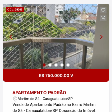
busca conforto e um espaço aconchegante para
Cód.
viver. Aceita financiamento, facilitando a
28263
realização do seu sonho! Não perca essa
oportunidade! Entre em contato e agende uma
visita!
R$ 750.000,00 V
APARTAMENTO PADRÃO
Martim de Sá - Caraguatatuba/SP
Venda de Apartamento Padrão no Bairro Martim
de Sá - Caraguatatuba/SP Descrição do Imóvel: