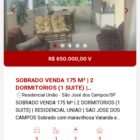
visita e venha conhecer seu novo lar!
R$ 650.000,00 V
SOBRADO VENDA 175 M² | 2
DORMITORIOS (1 SUITE) |
RESIDENCIAL UNIAO | SAO JOSE DOS
Residencial União - São José dos Campos/SP
CAMPOS
SOBRADO VENDA 175 M² | 2 DORMITORIOS (1
SUITE) | RESIDENCIAL UNIAO | SAO JOSE DOS
CAMPOS Sobrado com maravilhosa Varanda e
Vista Privilegiada! Sabe aquela sensação
gostosa de chegar em casa, olhar para o
3
1
2
3