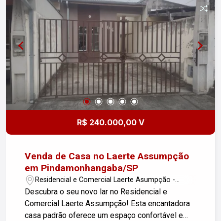
supermercados, transporte público], a região
oferece tudo o que você precisa para viver com
conforto e conveniência. Não perca a chance de
conhecer este imóvel incrível! Entre em contato
para agendar uma visita. Cliente aceita APT em
São José de menor valor.
R$ 240.000,00 V
Venda de Casa no Laerte Assumpção
em Pindamonhangaba/SP
Residencial e Comercial Laerte Asumpção -
Pindamonhangaba/SP
Descubra o seu novo lar no Residencial e
Comercial Laerte Assumpção! Esta encantadora
casa padrão oferece um espaço confortável e