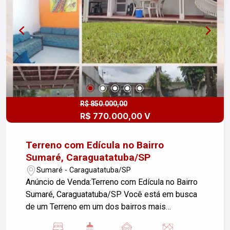
iluminada - 1 banheiro social - 2 vagas de
garagem - Portão eletrônico para maior
segurança e comodidade Esta casa é perfeita
para quem deseja um lar com um design moderno
e aconchegante, além de estar localizada em uma
região tranquila e com fácil acesso a serviços e
comércio local. Não perca a oportunidade de
viver com estilo e conforto! Agende uma visita e
venha se encantar!
R$ 850.000,00
R$ 770.000,00 V
Terreno com Edícula no Bairro
Sumaré, Caraguatatuba/SP
Sumaré - Caraguatatuba/SP
Anúncio de Venda:Terreno com Edícula no Bairro
Sumaré, Caraguatatuba/SP Você está em busca
de um Terreno em um dos bairros mais
conhecido tranquilo de Caraguatatuba? Essa é a