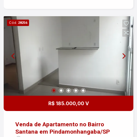
momentos de descanso Condomínio estilo clube
Piscina Academia Churrasqueiras Quadras
esportivas Segurança e infraestrutura completa
Cód.
28256
para toda a família Localização privilegiada em
Caraguatatuba, com fácil acesso à praia e aos
principais comércios da região. Garantia de
locação: Seguro Fiança.
R$ 185.000,00 V
Venda de Apartamento no Bairro
Santana em Pindamonhangaba/SP