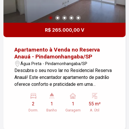
R$ 265.000,00 V
Apartamento à Venda no Reserva
Anauá - Pindamonhangaba/SP
Água Preta - Pindamonhangaba/SP
Descubra o seu novo lar no Residencial Reserva
Anauá! Este encantador apartamento de padrão
oferece conforto e praticidade em uma
localização privilegiada no bairro Água Preta. -
Área útil: 55,00 m² - 2 Dormitórios: Perfeitos para
2
1
1
55 m²
sua família ou para transformar em home office. -
Dorm.
Banho
Garagem
A. Útil
Sala de Estar: Um espaço acolhedor, ideal para
relaxar e receber amigos. - Cozinha Planejada:
Com gabinete moderno e funcional, perfeita para