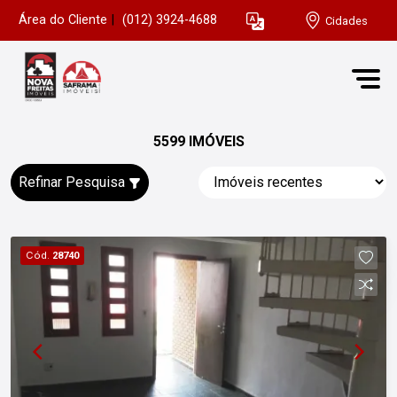
Área do Cliente
|
(012) 3924-4688
Cidades
5599 IMÓVEIS
Refinar Pesquisa
Cód.
28740