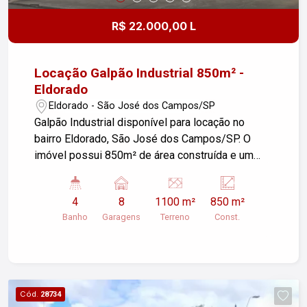
Palmeiras!
R$ 22.000,00 L
Locação Galpão Industrial 850m² -
Eldorado
Eldorado - São José dos Campos/SP
Galpão Industrial disponível para locação no
bairro Eldorado, São José dos Campos/SP. O
imóvel possui 850m² de área construída e um
terreno de 1.100m², além de contar com 08
garagens e 01 vaga para veículo de carga, 02
4
8
1100 m²
850 m²
escritórios/salas com 100m², 02 banheiros em
Banho
Garagens
Terreno
Const.
cada salão. Ideal para empresas que buscam
espaço amplo e bem localizado. Para mais
informações ou agendar uma visita, entre em
contato!
Cód.
28734