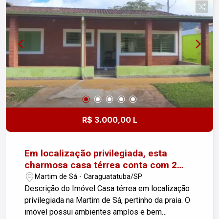
R$ 3.000,00 L
Em localização privilegiada, esta
charmosa casa térrea conta com 2
dormitórios e está situada em uma das
Martim de Sá - Caraguatatuba/SP
regiões mais procuradas de
Descrição do Imóvel Casa térrea em localização
Caraguatatuba, próxima à praia.
privilegiada na Martim de Sá, pertinho da praia. O
imóvel possui ambientes amplos e bem