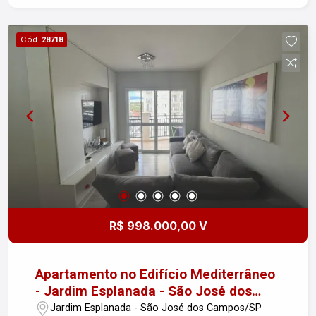
Academia totalmente equipada - Salão de festas
para suas comemorações - Segurança 24 horas -
Cód.
28718
Localização: Situado no coração do Jardim
Esplanada, você terá acesso fácil a diversas
opções de comércio, restaurantes e transporte
público. Aproveite esta oportunidade de viver
com conforto e praticidade em uma das regiões
mais desejadas da cidade! Entre em contato para
mais informações e agendamento de visitas.
Desfrute de um apartamento, com diversas
comodidades como: ? Portaria 24h ? Piscina ?
Sacada gourmet ? Piso Laminado ? Churrasqueira
? SPA
R$ 998.000,00 V
Apartamento no Edifício Mediterrâneo
- Jardim Esplanada - São José dos
Campos
Jardim Esplanada - São José dos Campos/SP