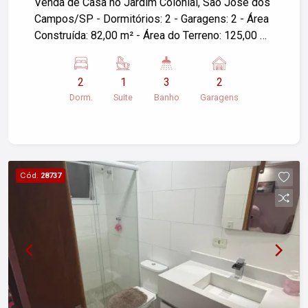
Venda de Casa no Jardim Colonial, São José dos
Campos/SP - Dormitórios: 2 - Garagens: 2 - Área
Construída: 82,00 m² - Área do Terreno: 125,00 m²
Ótima oportunidade para quem busca conforto e
praticidade em um dos bairros mais agradáveis
2
1
3
2
de São José dos Campos. Para mais
Dorm.
Suite
Banho
Garagens
informações, agende uma visita, entre em
contato!
Cód.
28737