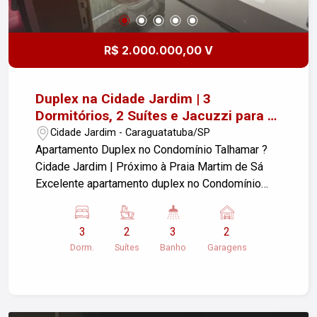
R$ 2.000.000,00 V
Duplex na Cidade Jardim | 3
Dormitórios, 2 Suítes e Jacuzzi para 6
Pessoas ? Próximo à Praia Martim de
Cidade Jardim - Caraguatatuba/SP
Sá
Apartamento Duplex no Condomínio Talhamar ?
Cidade Jardim | Próximo à Praia Martim de Sá
Excelente apartamento duplex no Condomínio
Talhamar, localizado no bairro Cidade Jardim, em
Caraguatatuba, próximo à Praia Martim de Sá. O
3
2
3
2
imóvel conta com 3 dormitórios, sendo 2 suítes,
Dorm.
Suítes
Banho
Garagens
oferecendo conforto, espaço e excelente
distribuição dos ambientes. Características do
imóvel: - 3 dormitórios - 2 suítes - 3 banheiros -
Sala - Cozinha planejada - Armários embutidos -