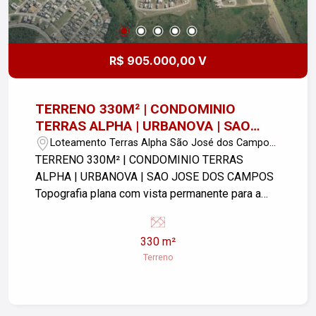
R$ 905.000,00 V
TERRENO 330M² | CONDOMINIO
TERRAS ALPHA | URBANOVA | SAO
JOSE DOS CAMPOS
Loteamento Terras Alpha São José dos Campos
- São José dos Campos/SP
TERRENO 330M² | CONDOMINIO TERRAS
ALPHA | URBANOVA | SAO JOSE DOS CAMPOS
Topografia plana com vista permanente para a
Serra da Mantiqueira! O residencial conta com
fiação e infraestrutura de dados totalmente
330 m²
subterrâneas. Complexo Esportivo e Bem-Estar:
Terreno
conta com um conceito de `condomínio clube` e
traz uma estrutura de lazer e convivência
bastante completa! Espaço fitness equipado com
aparelhos modernos. Piscina Adulto e Infantil