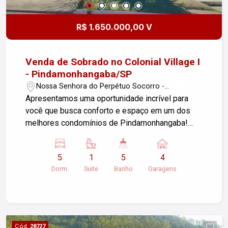
R$ 1.650.000,00 V
Venda de Sobrado no Colonial Village I
- Pindamonhangaba/SP
Nossa Senhora do Perpétuo Socorro -
Pindamonhangaba/SP
Apresentamos uma oportunidade incrível para
você que busca conforto e espaço em um dos
melhores condomínios de Pindamonhangaba!
Este belo sobrado está localizado no bairro
Nossa Senhora do Perpétuo Socorro e possui as
5
1
5
4
seguintes características: - 5 dormitórios, sendo
Dorm.
Suite
Banho
Garagens
uma suíte master com banheira, closet, pia e
chuveiros duplos, proporcionando todo o
conforto e privacidade que você e sua família
merecem. - Sala ampla e copa generosa, ideal
para momentos de convivência e refeições em
Cód.
28727