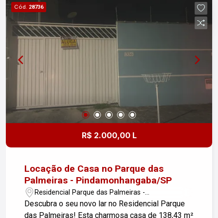
Closet - Varanda - 5 aparelhos de ar-
Cód.
28736
condicionado - 2 vagas de garagem cobertas -
Sol da manhã e da tarde - Jacuzzi para 6
pessoas com vista panorâmica. Lazer do
condomínio: - Piscina - Academia - Salão de
festas - Salão de jogos O imóvel pode ser
negociado mobiliado ou não, mediante acordo.
Condições de negociação: aceita venda ou
permuta por apartamento no Costa Esmeralda,
mediante análise. Uma excelente oportunidade
para quem busca conforto, lazer e proximidade
com a praia, em uma das regiões mais desejadas
R$ 2.000,00 L
de Caraguatatuba. ? Agende sua visita e venha
conhecer!
Locação de Casa no Parque das
Palmeiras - Pindamonhangaba/SP
Residencial Parque das Palmeiras -
Pindamonhangaba/SP
Descubra o seu novo lar no Residencial Parque
das Palmeiras! Esta charmosa casa de 138,43 m²