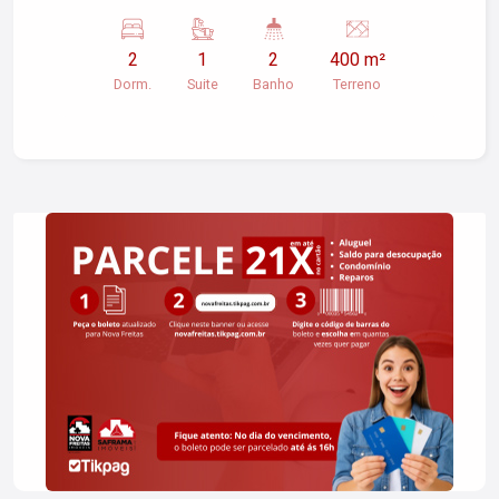
distribuídos, com 2 dormitórios, sendo 1 suíte, 2
banheiros e sala espaçosa. Conta ainda com
2
1
2
400 m²
cozinha ampla e dormitórios com armários em
Dorm.
Suite
Banho
Terreno
alvenaria. A casa recebe sol pela manhã e à tarde,
proporcionando ótima iluminação natural aos
ambientes. Para os momentos de lazer, dispõe
de fogão a lenha e churrasqueira, ideais para
reunir a família e os amigos. Localização: próxima
à Praia Martim de Sá. Garantia locatícia: aceita
Seguro Fiança. Não aceita pet.