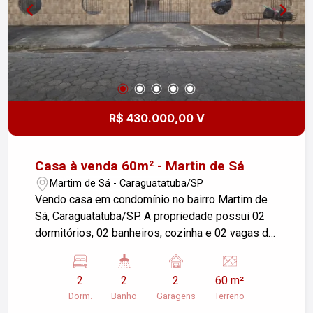
garagem cobertas. Diferenciais do Condomínio -
Salão de festas. - Amplo estacionamento para
visitas, garantindo total comodidade aos seus
convidados. - Portaria e segurança. Morar no
Centro de São José dos Campos significa ter
facilidade de acesso a pé ou a poucos minutos
de bancos, farmácias, comércios, restaurantes,
R$ 430.000,00 V
escolas e com fácil fluxo para as principais vias
da cidade. Entre em contato e agende sua visita
hoje mesmo!
Casa à venda 60m² - Martin de Sá
Martim de Sá - Caraguatatuba/SP
Vendo casa em condomínio no bairro Martim de
Sá, Caraguatatuba/SP. A propriedade possui 02
dormitórios, 02 banheiros, cozinha e 02 vagas de
garagem, com área de terreno de 60m². Ideal para
quem busca conforto e segurança em uma
2
2
2
60 m²
localização privilegiada. Entre em contato para
Dorm.
Banho
Garagens
Terreno
mais informações ou para agendar uma visita!