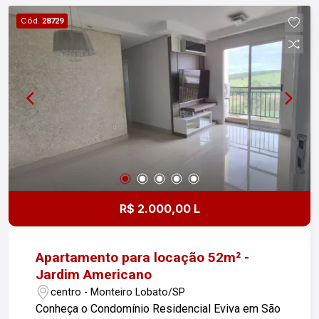
com deck seco e molhado. Quadra de Tênis
Cód.
28729
Oficial. Quadra Poliesportiva. Campo de Futebol
Society com gramado natural. Salão de Festas
Gourmet: Espaço climatizado e equipado
(inclusive com sistema de som bluetooth e Wi-Fi
nas áreas comuns). Churrasqueira. Salão de
Jogos. Playground. Espaço Pet. Sistema interno
de ciclovia com bicicletário e bikes para uso
coletivo dos moradores.
R$ 2.000,00 L
Apartamento para locação 52m² -
Jardim Americano
centro - Monteiro Lobato/SP
Conheça o Condomínio Residencial Eviva em São