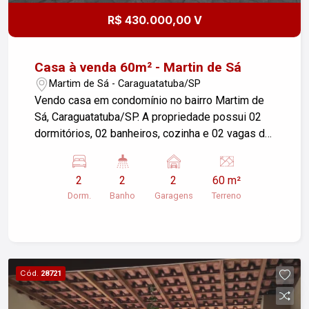
de bancos, farmácias, comércios, restaurantes,
R$ 430.000,00 V
escolas e com fácil fluxo para as principais vias
da cidade. Entre em contato e agende sua visita
hoje mesmo!
Casa à venda 60m² - Martin de Sá
Martim de Sá - Caraguatatuba/SP
Vendo casa em condomínio no bairro Martim de
Sá, Caraguatatuba/SP. A propriedade possui 02
dormitórios, 02 banheiros, cozinha e 02 vagas de
garagem, com área de terreno de 60m². Ideal para
quem busca conforto e segurança em uma
2
2
2
60 m²
localização privilegiada. Entre em contato para
Dorm.
Banho
Garagens
Terreno
mais informações ou para agendar uma visita!
Cód.
28721