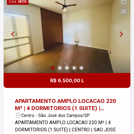
Cód.
28723
Não perca a chance de investir em um espaço
que oferece qualidade de vida e conforto para
você e sua família. Venha conhecer e se encantar
com as possibilidades que este terreno pode
proporcionar! Entre em contato para mais
informações e agende sua visita!
R$ 6.500,00 L
APARTAMENTO AMPLO LOCACAO 220
M² | 4 DORMITORIOS (1 SUITE) |
CENTRO | SAO JOSE DOS CAMPOS
Centro - São José dos Campos/SP
APARTAMENTO AMPLO LOCACAO 220 M² | 4
DORMITORIOS (1 SUITE) | CENTRO | SAO JOSE