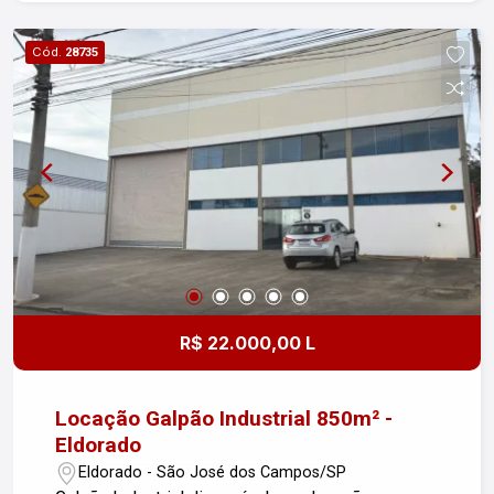
da família. - Cozinha prática, ideal para preparar
deliciosas refeições. - Área de serviço com
Cód.
28735
espaço para suas atividades do dia a dia. - 2
vagas de garagem, sendo 1 coberta, garantindo
segurança e comodidade. Localização: Situada
em um bairro tranquilo e familiar, a casa está
próxima a escolas, mercados e áreas de lazer,
facilitando o seu dia a dia. Não perca a
oportunidade de viver em um lugar que combina
conforto e praticidade. Agende uma visita e
venha conhecer seu novo lar no Parque das
Palmeiras!
R$ 22.000,00 L
Locação Galpão Industrial 850m² -
Eldorado
Eldorado - São José dos Campos/SP