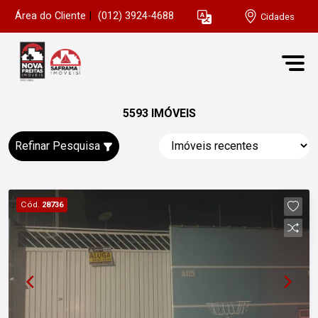
Área do Cliente
|
(012) 3924-4688
Cidades
5593 IMÓVEIS
Refinar Pesquisa
Cód.
28736