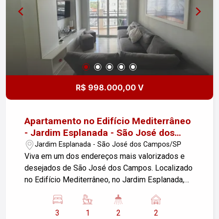
com conforto e praticidade em uma das regiões
mais desejadas da cidade! Entre em contato para
mais informações e agendamento de visitas.
Desfrute de um apartamento, com diversas
comodidades como: ? Portaria 24h ? Piscina ?
Sacada gourmet ? Piso Laminado ? Churrasqueira
? SPA
R$ 998.000,00 V
Apartamento no Edifício Mediterrâneo
- Jardim Esplanada - São José dos
Campos
Jardim Esplanada - São José dos Campos/SP
Viva em um dos endereços mais valorizados e
desejados de São José dos Campos. Localizado
no Edifício Mediterrâneo, no Jardim Esplanada,
este apartamento reúne conforto, sofisticação e
uma localização privilegiada, a poucos metros do
3
1
2
2
Colégio Poliedro, Shopping Colinas, Parque