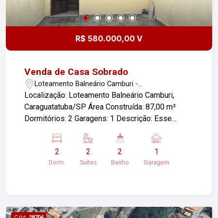
R$ 580.000,00 V
Venda de Casa Sobrado
Loteamento Balneário Camburi -
Caraguatatuba/SP
Localização: Loteamento Balneário Camburi,
Caraguatatuba/SP Área Construída: 87,00 m²
Dormitórios: 2 Garagens: 1 Descrição: Esse
sobrado oferece um espaço confortável e
prático, ideal para famílias ou para quem busca
2
2
2
1
um imóvel de veraneio. Com 2 dormitórios, você
Dorm.
Suítes
Banho
Garagem
terá espaço suficiente para acomodar todos. A
garagem proporciona a conveniência de
estacionamento para seu veículo. A localização
em Balneário Camburi garante proximidade com
as belezas naturais da região, incluindo praias e
Cód.
28704