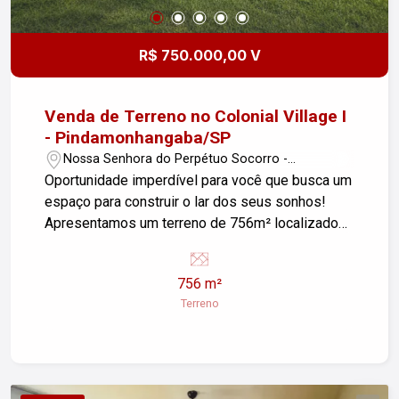
R$ 750.000,00 V
Venda de Terreno no Colonial Village I
- Pindamonhangaba/SP
Nossa Senhora do Perpétuo Socorro -
Pindamonhangaba/SP
Oportunidade imperdível para você que busca um
espaço para construir o lar dos seus sonhos!
Apresentamos um terreno de 756m² localizado
no exclusivo condomínio Colonial Village I, no
bairro Nossa Senhora do Perpétuo Socorro. Este
756 m²
terreno conta com uma topografia maravilhosa,
Terreno
ideal para diversos projetos, permitindo desde a
construção de uma bela residência até áreas de
lazer. A localização é privilegiada, com fácil
acesso às principais vias da cidade e
proximidade de comércio, escolas e serviços.