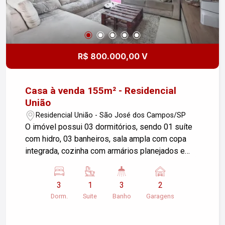
R$ 800.000,00 V
Casa à venda 155m² - Residencial
União
Residencial União - São José dos Campos/SP
O imóvel possui 03 dormitórios, sendo 01 suíte
com hidro, 03 banheiros, sala ampla com copa
integrada, cozinha com armários planejados e
janela, balcão para copa e cozinha nos fundos,
churrasqueira. Esta é uma excelente oportunidade
3
1
3
2
para quem busca conforto e espaço em uma boa
Dorm.
Suite
Banho
Garagens
localização. A casa conta com ambiente amplo e
bem distribuído, ideal para famílias. Entre em
contato para mais informações e agendar uma