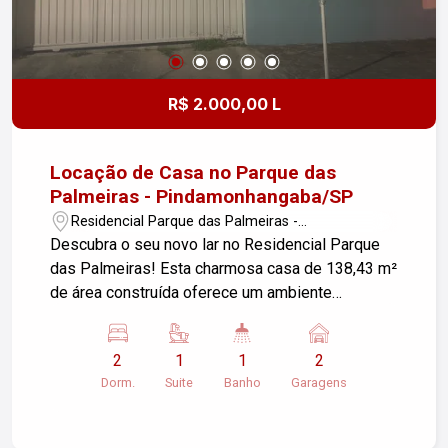
R$ 2.000,00 L
Locação de Casa no Parque das
Palmeiras - Pindamonhangaba/SP
Residencial Parque das Palmeiras -
Pindamonhangaba/SP
Descubra o seu novo lar no Residencial Parque
das Palmeiras! Esta charmosa casa de 138,43 m²
de área construída oferece um ambiente
acolhedor e funcional, ideal para você e sua
família. Características do Imóvel: - Sala de estar
2
1
1
2
espaçosa e iluminada, perfeita para momentos
Dorm.
Suite
Banho
Garagens
de descontração. - 2 dormitórios, sendo 1 suíte,
proporcionando conforto e privacidade. - 1
banheiro adicional para atender às necessidades