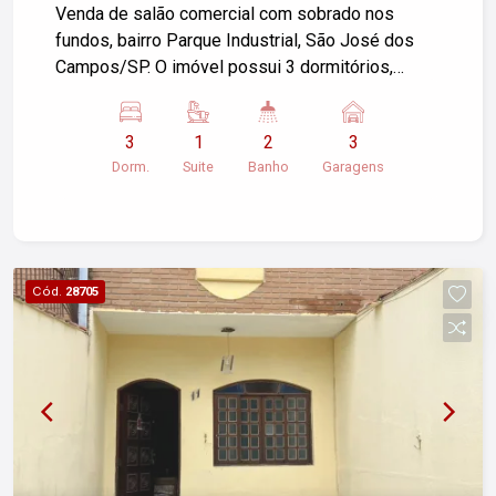
Venda de salão comercial com sobrado nos
fundos, bairro Parque Industrial, São José dos
Campos/SP. O imóvel possui 3 dormitórios,
sendo 01 suíte, 02 banheiros, 3 garagens e uma
área construída de 300m², em um terreno de
3
1
2
3
315,00 m². Ideal para quem busca espaço e a
Dorm.
Suite
Banho
Garagens
possibilidade de empreender. Não perca essa
oportunidade!
Cód.
28705