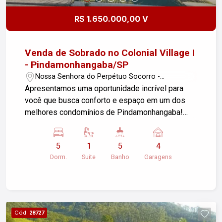
R$ 1.650.000,00 V
Venda de Sobrado no Colonial Village I
- Pindamonhangaba/SP
Nossa Senhora do Perpétuo Socorro -
Pindamonhangaba/SP
Apresentamos uma oportunidade incrível para
você que busca conforto e espaço em um dos
melhores condomínios de Pindamonhangaba!
Este belo sobrado está localizado no bairro
Nossa Senhora do Perpétuo Socorro e possui as
5
1
5
4
seguintes características: - 5 dormitórios, sendo
Dorm.
Suite
Banho
Garagens
uma suíte master com banheira, closet, pia e
chuveiros duplos, proporcionando todo o
conforto e privacidade que você e sua família
merecem. - Sala ampla e copa generosa, ideal
para momentos de convivência e refeições em
Cód.
28727
família. - Área gourmet equipada com